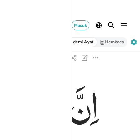
Masuk
Ayat demi Ayat
Membaca
اِنَّ
عَلَیْنَا
ل
ان علينا للهدى ١٢
إِنَّ عَلَيْنَا لَلْهُدَىٰ ١٢