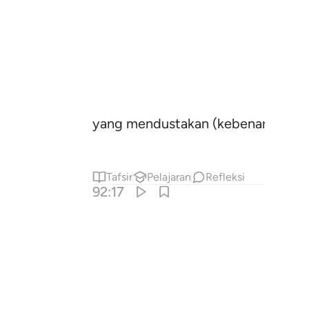
yang mendustakan (kebenaran) dan 
Tafsir
Pelajaran
Refleksi
92:17