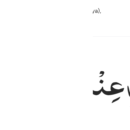
an Allah) untuk membersihkan (dirinya),
عِنْدَهٗ
مِنْ
نِّعْ