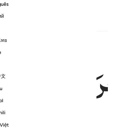
eri petunjuk,
guês
ий
ไทย
اٰخِرَةَ
وَالْاُوْلٰی
e
中文
u
ol
ili
hirat dan dunia.
Việt