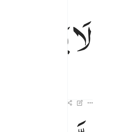
لَا
یَصْلٰىهَاۤ
لا يصلاها الا الاشقى ١٥
لَا يَصْلَىٰهَآ إِلَّا ٱلْأَشْقَى ١٥
الذي كذب وتولى ١٦
ٱلَّذِى كَذَّبَ وَتَوَلَّىٰ ١٦