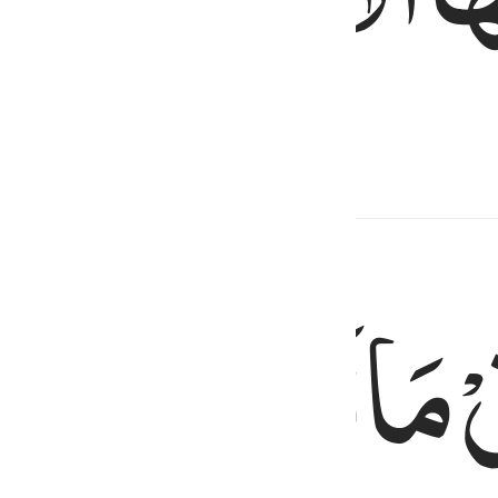
) orang yang paling bertakwa,
ْ
مَالَهٗ
یَتَزَكّٰی