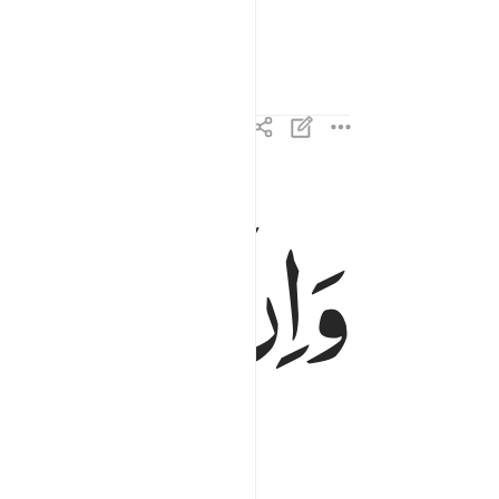
وَاِنَّ
لَنَا
لَلْ
وان لنا للاخرة والاولى ١٣
وَإِنَّ لَنَا لَلْـَٔاخِرَةَ وَٱلْأُولَىٰ ١٣