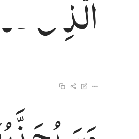
الَّذِیْ
كَذَّ
وَسَیُجَنَّبُه
وسيجنبها الاتقى ١٧
وَسَيُجَنَّبُهَا ٱلْأَتْقَى ١٧