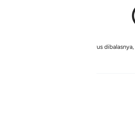
kan suatu nikmat padanya yang harus dibalasnya,
وَجْهِ
رَبِّهِ
الْاَعْ