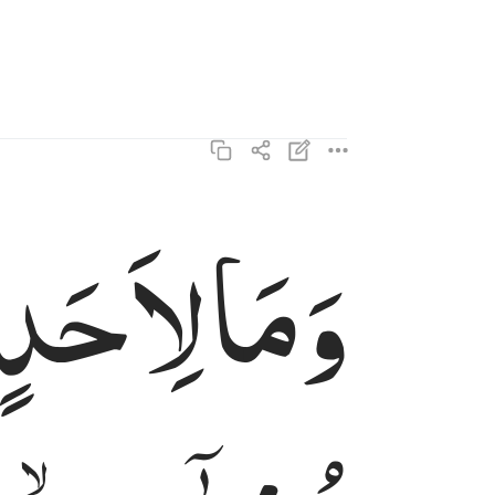
وَمَا
لِاَحَدٍ
وما لاحد عنده من نعمة تجزى ١٩
وَمَا لِأَحَدٍ عِندَهُۥ مِن نِّعْمَةٍۢ تُجْزَىٰٓ ١٩