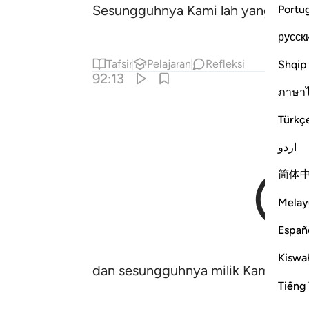
Sesungguhnya Kami lah yang memb
Portu
русск
Tafsir
Pelajaran
Refleksi
Shqip
92:13
ภาษา
Türkç
اردو
简体
Melay
Españ
Kiswah
dan sesungguhnya milik Kami lah ak
Tiếng 