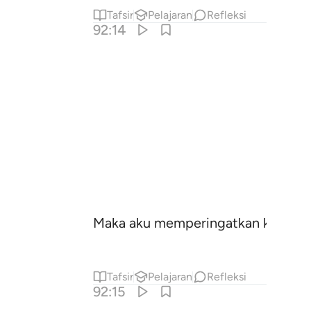
Tafsir
Pelajaran
Refleksi
92:14
Maka aku memperingatkan kamu de
Tafsir
Pelajaran
Refleksi
92:15