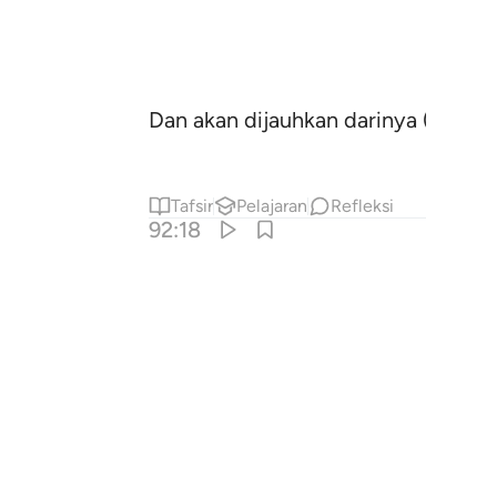
Dan akan dijauhkan darinya (neraka
Tafsir
Pelajaran
Refleksi
92:18