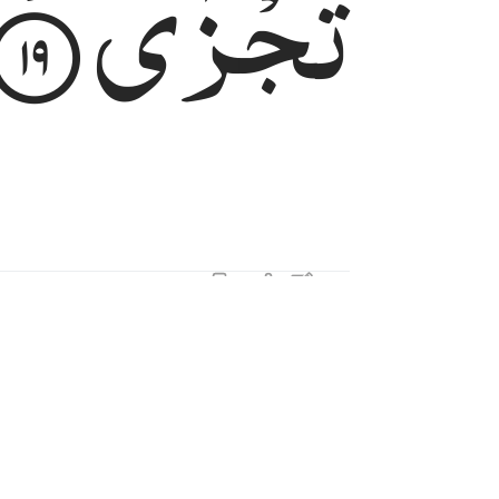
تُجْزٰۤی
اِلَّا
ابْتِغَآءَ
الا ابتغاء وجه ربه الاعلى ٢٠
إِلَّا ٱبْتِغَآءَ وَجْهِ رَبِّهِ ٱلْأَعْلَىٰ ٢٠