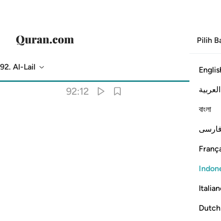
Pilih 
92. Al-Lail
Englis
Terjemahan
: Indonesian Islamic Affairs Ministry
العربية
92:12
বাংলা
ارسی
França
Indon
Italia
Dutch