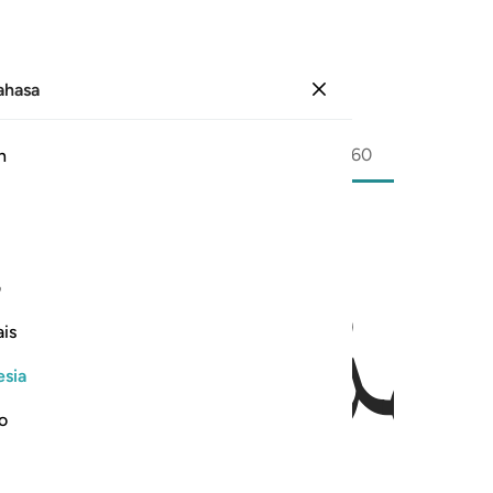
Bahasa
Masuk
Halaman
541
Juz
30
/
Hizb
60
h
َلْهُدٰی
ف
is
esia
no