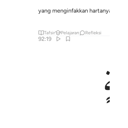
yang menginfakkan hartanya (di jal
Tafsir
Pelajaran
Refleksi
92:19
مَةٍ