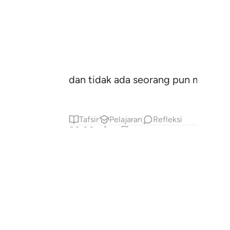
dan tidak ada seorang pun memberi
Tafsir
Pelajaran
Refleksi
92:20
لٰی