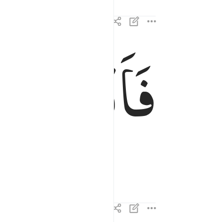
فَاَنْذَرْتُكُ
فانذرتكم نارا تلظى ١٤
فَأَنذَرْتُكُمْ نَارًۭا تَلَظَّىٰ ١٤