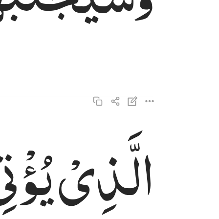
الَّذِیْ
یُؤْتِی
الذي يوتي ماله يتزكى ١٨
ٱلَّذِى يُؤْتِى مَالَهُۥ يَتَزَكَّىٰ ١٨