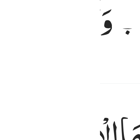
بَ
وَتَوَلّٰی
berpaling (dari iman).
َا
الْاَتْقَی