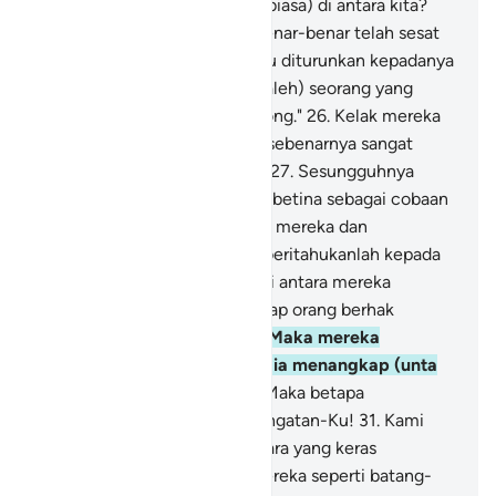
mengikuti seorang manusia (biasa) di antara kita?
Sungguh, kalau begitu kita benar-benar telah sesat
dan gila.
25
.
Apakah wahyu itu diturunkan kepadanya
di antara kita? Pastilah dia (Saleh) seorang yang
sangat pendusta (dan) sombong."
26
.
Kelak mereka
akan mengetahui siapa yang sebenarnya sangat
pendusta (dan) sombong itu.
27
.
Sesungguhnya
Kami akan mengirimkan unta betina sebagai cobaan
bagi mereka, maka tunggulah mereka dan
bersabarlah (Saleh).
28
.
Dan beritahukanlah kepada
mereka bahwa air itu dibagi di antara mereka
(dengan unta betina itu); setiap orang berhak
mendapat giliran minum.
29
.
Maka mereka
memanggil kawannya, lalu dia menangkap (unta
itu) dan memotongnya.
30
.
Maka betapa
dahsyatnya azab-Ku dan peringatan-Ku!
31
.
Kami
kirimkan atas mereka satu suara yang keras
mengguntur, maka jadilah mereka seperti batang-