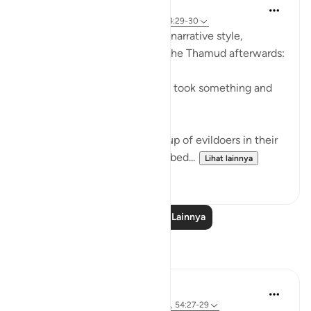
In the Shade of the Quran
31 minggu yang lalu
·
Referensi
ayat 54:29-30
The surah here reverts to the narrative style,
reporting what happened to the Thamud afterwards:
"They called their friend, who took something and
slew her." (Verse 29)
This friend belonged to a group of evildoers in their
city. The group itself is described...
Lihat lainnya
0
0
Baca Pelajaran Lainnya
Refleksi
Sherene Mansor
4 tahun yang lalu
·
Referensi
ayat 60:8, 54:27-29