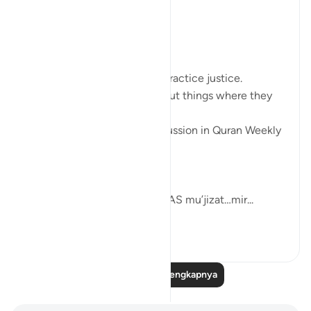
#QuranWeeklyDose
#AllahLoves
#MissionStatement
Allah SWT loves those who practice justice.
Allah SWT loves those who put things where they
belong.
These was the points of discussion in Quran Weekly
Dose
this week.
Allah SWT gifts his Prophets AS mu’jizat…mir...
Lihat lainnya
4
0
Baca Refleksi Selengkapnya