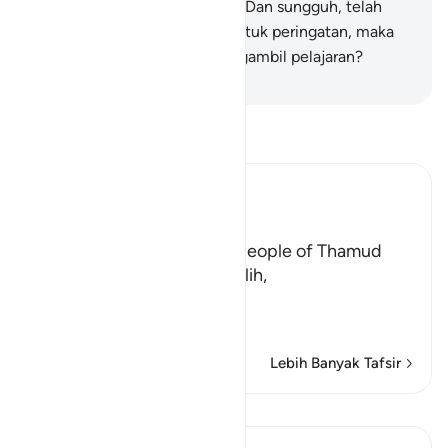
batang kering yang lapuk.
32
.
Dan sungguh, telah
Kami mudahkan Al-Qur`an untuk peringatan, maka
adakah orang yang mau mengambil pelajaran?
-
Indonesian Islamic affairs ministry
Bacalah Tafsir
Ibn Kathir (Abridged)
The Story of Thamud
Allah states here that the people of Thamud
denied their Messenger Salih,
فَقَالُواْ أَبَشَراً مِّنَّا وَحِداً نَّتَّبِعُهُ إِنَّآ إ
…
Baca selengkapnya
Lebih Banyak Tafsir
Pelajaran