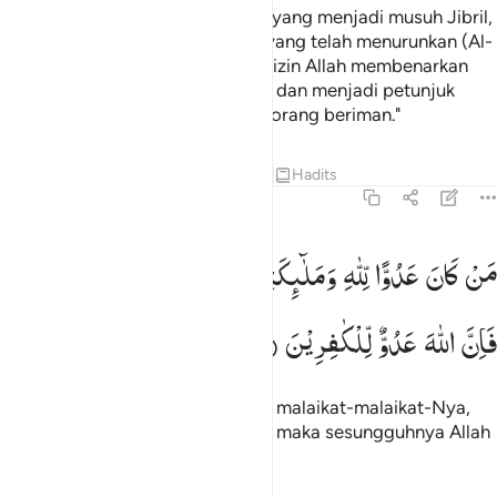
Katakanlah (Muhammad), "Siapa yang menjadi musuh Jibril,
maka (ketahuilah) bahwa dialah yang telah menurunkan (Al-
Qur`an) ke dalam hatimu dengan izin Allah membenarkan
apa (kitab-kitab) yang terdahulu, dan menjadi petunjuk
serta berita gembira bagi orang-orang beriman."
Tafsir
Pelajaran
Refleksi
Qiraat
Hadits
2:98
ن كان عدوا لله وملايكته ورسله وجبريل وميكال فان الله عدو للكافرين 
مَنْ
كَانَ
عَدُوًّا
لِّلّٰهِ
وَمَلٰٓىِٕكَتِهٖ
وَرُسُلِهٖ
وَجِبْرِیْلَ
وَمِیْكٰىلَ
َن كَانَ عَدُوًّۭا لِّلَّهِ وَمَلَـٰٓئِكَتِهِۦ وَرُسُلِهِۦ وَجِبْرِيلَ وَمِيكَىٰلَ فَإِنَّ ٱللَّهَ عَد
فَاِنَّ
اللّٰهَ
عَدُوٌّ
لِّلْكٰفِرِیْنَ
Siapa yang menjadi musuh Allah, malaikat-malaikat-Nya,
rasul-rasul-Nya, Jibril dan Mikail, maka sesungguhnya Allah
musuh bagi orang-orang kafir.