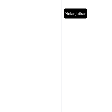
Tafsir
Pelajaran
Refleksi
Baca Surah lengkap
Melanjutkan