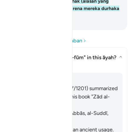
membunuh para nabi tanpa hak (alasan yang
benar). Yang demikian itu karena mereka durhaka
dan melampaui batas.
-
Indonesian Islamic affairs ministry
Baca Pertanyaan dan Jawaban
What is the meaning of
"al-fūm"
in this āyah?
Alihkan jawaban untuk What is 
Tafsir
Jawaban
Imām Ibn al-Jawzī (d. 597/1201) summarized
the scholars' opinions in his book "Zād al-
Masīr" as follows:
It means wheat. [Ibn ʿAbbās, al-Suddī,
al-Ḥasan, Abū Mālik]
Al-Farrāʾ stated that it is an ancient usage.