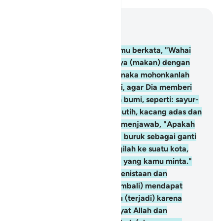
Baca dalam Konteks
Bab 2, Halaman 8, Juz 1
61
.
Dan (ingatlah), ketika kamu berkata, "Wahai
Musa! Kami tidak tahan hanya (makan) dengan
satu macam makanan saja, maka mohonkanlah
kepada Tuhanmu untuk kami, agar Dia memberi
kami apa yang ditumbuhkan bumi, seperti: sayur-
mayur, mentimun, bawang putih, kacang adas dan
bawang merah." Dia (Musa) menjawab, "Apakah
kamu meminta sesuatu yang buruk sebagai ganti
dari sesuatu yang baik? Pergilah ke suatu kota,
pasti kamu memperoleh apa yang kamu minta."
Kemudian mereka ditimpa kenistaan dan
kemiskinan, dan mereka (kembali) mendapat
kemurkaan dari Allah. Hal itu (terjadi) karena
mereka mengingkari ayat-ayat Allah dan