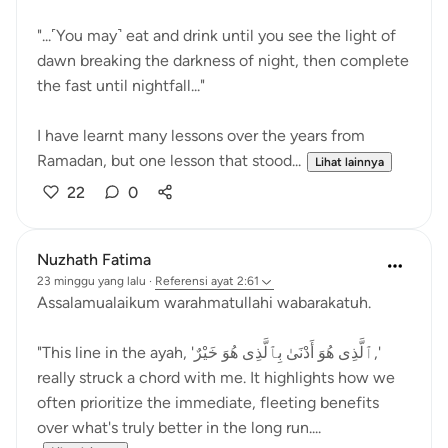
"...˹You may˺ eat and drink until you see the light of
dawn breaking the darkness of night, then complete
the fast until nightfall..."
I have learnt many lessons over the years from
Ramadan, but one lesson that stood...
Lihat lainnya
22
0
Nuzhath Fatima
23 minggu yang lalu
·
Referensi
ayat 2:61
Assalamualaikum warahmatullahi wabarakatuh.
"This line in the ayah, 'ٱلَّذِى هُوَ أَدْنَىٰ بِٱلَّذِى هُوَ خَيْرٌ,'
really struck a chord with me. It highlights how we
often prioritize the immediate, fleeting benefits
over what's truly better in the long run....