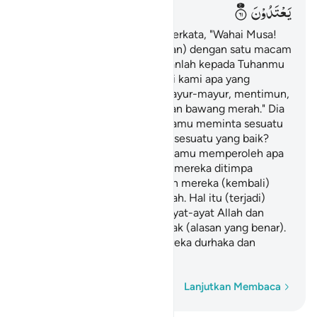
یَعْتَدُوْنَ
Dan (ingatlah), ketika kamu berkata, "Wahai Musa!
Kami tidak tahan hanya (makan) dengan satu macam
makanan saja, maka mohonkanlah kepada Tuhanmu
untuk kami, agar Dia memberi kami apa yang
ditumbuhkan bumi, seperti: sayur-mayur, mentimun,
bawang putih, kacang adas dan bawang merah." Dia
(Musa) menjawab, "Apakah kamu meminta sesuatu
yang buruk sebagai ganti dari sesuatu yang baik?
Pergilah ke suatu kota, pasti kamu memperoleh apa
yang kamu minta." Kemudian mereka ditimpa
kenistaan dan kemiskinan, dan mereka (kembali)
mendapat kemurkaan dari Allah. Hal itu (terjadi)
karena mereka mengingkari ayat-ayat Allah dan
membunuh para nabi tanpa hak (alasan yang benar).
Yang demikian itu karena mereka durhaka dan
melampaui batas.
Kata demi kata
Lanjutkan Membaca