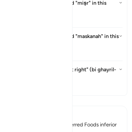
What is meant by the word
"miṣr"
in this
āyah?
Alihkan jawaban untuk What is 
Tafsir
What is meant by the word
"maskanah"
in this
āyah?
Alihkan jawaban untuk What is 
Tafsir
What is meant by "without right" (
bi ghayril-
ḥaqq
) in this āyah?
Alihkan jawaban untuk What is m
Tafsir
Bacalah Tafsir
Ibn Kathir (Abridged)
The Children of Israel preferred Foods inferior
to Manna and Quails