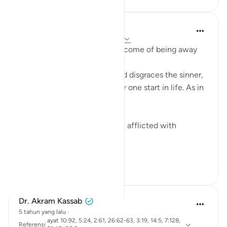
Mohannad Hakeem
4 tahun yang lalu
·
Referensi
ayat 2:61
Humiliation is the natural outcome of being away
from the Deen
Allah honors the obedient and disgraces the sinner,
regardless of where did either one start in life. As in
the ayah:
ضربت عليهم الذلة - They were afflicted with
disgrace and misery
ذلك بما عصو...
Lihat lainnya
15
0
Dr. Akram Kassab
5 tahun yang lalu
·
ayat 10:92, 5:24, 2:61, 26:62-63, 3:19, 14:5, 7:128,
Referensi