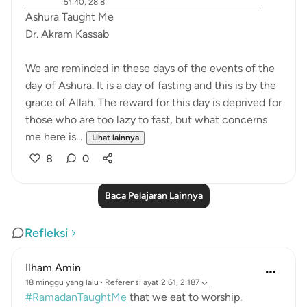
51:40, 28:8
Ashura Taught Me
Dr. Akram Kassab
We are reminded in these days of the events of the
day of Ashura. It is a day of fasting and this is by the
grace of Allah. The reward for this day is deprived for
those who are too lazy to fast, but what concerns
me here is...
Lihat lainnya
8
0
Baca Pelajaran Lainnya
Refleksi
Ilham Amin
18 minggu yang lalu
·
Referensi
ayat 2:61, 2:187
#RamadanTaughtMe
that we eat to worship.