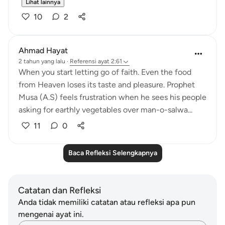
Lihat lainnya
10
2
Ahmad Hayat
2 tahun yang lalu
·
Referensi
ayat 2:61
When you start letting go of faith. Even the food
from Heaven loses its taste and pleasure. Prophet
Musa (A.S) feels frustration when he sees his people
asking for earthly vegetables over man-o-salwa...
11
0
Baca Refleksi Selengkapnya
Catatan dan Refleksi
Anda tidak memiliki catatan atau refleksi apa pun
mengenai ayat ini.