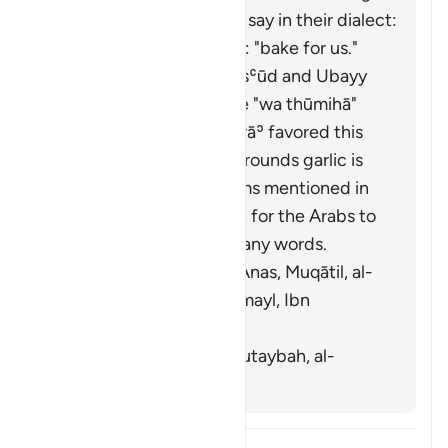
Those who used it would say in their dialect:
"
fawwimū lanā
", meaning: "bake for us."
It means garlic. Ibn Masʿūd and Ubayy
ibn Kaʿb read the verse "
wa thūmihā
"
(
Thūm
is garlic). Al-Farrāʾ favored this
interpretation on the grounds garlic is
similar to the other items mentioned in
the verse. It is common for the Arabs to
swap faʾ and thaʾ in many words.
[Mujāhid, al-Rabīʿ ibn Anas, Muqātil, al-
Kisāʾī, al-Naḍr ibn Shumayl, Ibn
Qutaybah]
It means grains. [Ibn Qutaybah, al-
Zajjāj]