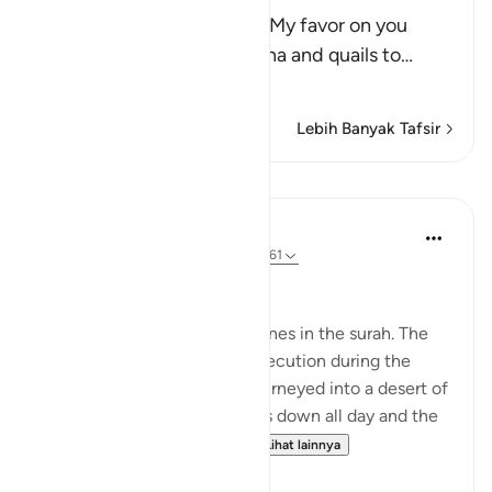
Allah said, "And remember My favor on you
when I sent down the manna and quails to
…
Baca selengkapnya
Lebih Banyak Tafsir
Pelajaran
In the Shade of the Quran
31 minggu yang lalu
·
Referensi
ayat 2:61
Unhappy with God's Bounty
Let us recall the previous scenes in the surah. The
Israelites have fled from persecution during the
reign of Pharaoh and have journeyed into a desert of
sand and rocks. The sun beats down all day and the
sky will yield no rain. Whil...
Lihat lainnya
0
0