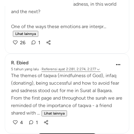
that can overcome fear and sadness, in this world
and the next?
One of the ways these emotions are interpr...
Lihat lainnya
26
1
R. Ebied
5 tahun yang lalu
·
Referensi
ayat 2:281, 2:274, 2:277
The themes of taqwa (mindfulness of God), infaq
(donating), being successful and how to avoid fear
and sadness stood out for me in Surat al Baqara.
From the first page and throughout the surah we are
reminded of the importance of taqwa - a friend
shared with ...
Lihat lainnya
4
1