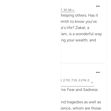
Meagan Hotchkiss Trejo
2 tahun yang lalu
·
Referensi
ayat 2:277, 30:38
I've always found great joy in helping others. Has it
ever filled your heart with warmth to know you’ve
made a difference in someone's life? Zakat, a
mandatory act of charity in Islam, is a wonderful way
to do just that. It's like cleansing your wealth, and
th...
Lihat lainnya
7
0
R. Ebied
4 tahun yang lalu
·
ayat 10:62, 46:13, 2:277, 5:69, 2:112, 7:35, 2:274, 2:
Referensi
62, 2:38, 6:48, 39:61
Quranic Remedies to Overcome Fear and Sadness
Amidst difficult world news and tragedies as well as
daily trials that we may experience, whom are those