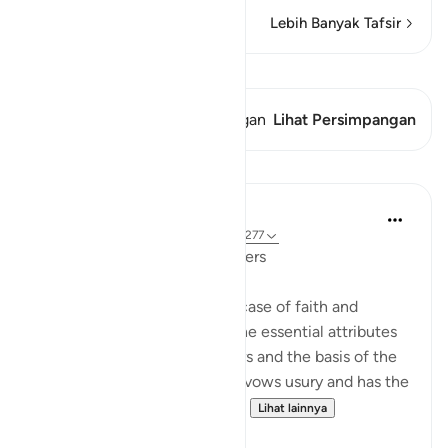
Lebih Banyak Tafsir
Lihat Qiraat
Ayat ini memiliki 1 Persimpangan
Lihat Persimpangan
Pelajaran
In the Shade of the Quran
31 minggu yang lalu
·
Referensi
ayat 2:277
In Perfect Contrast with Usurers
The surah here presents the case of faith and
righteousness, highlighting the essential attributes
of the community of believers and the basis of the
economic system which disavows usury and has the
firm foundation of the impo...
Lihat lainnya
0
0