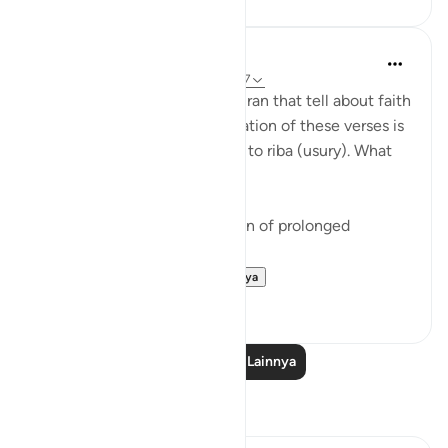
Fazrul Ismail
3 tahun yang lalu
·
Referensi
ayat 2:277
There are 54 places in the Quran that tell about faith
and righteous deeds. The location of these verses is
in the midst of verses related to riba (usury). What
does it mean?
1. Start a fresh life from the sin of prolonged
disbelief - riba.
2. When faith and ...
Lihat lainnya
15
1
Baca Pelajaran Lainnya
Refleksi