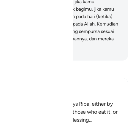
memperoleh kelapangan. Dan jika kamu
menyedekahkan, itu lebih baik bagimu, jika kamu
mengetahui.
281
.
Dan takutlah pada hari (ketika)
kamu semua dikembalikan kepada Allah. Kemudian
setiap orang diberi balasan yang sempurna sesuai
dengan apa yang telah dilakukannya, dan mereka
tidak dizalimi (dirugikan).
-
Indonesian Islamic affairs ministry
Bacalah Tafsir
Ibn Kathir (Abridged)
Allah Does Not Bless Riba
Allah states that He destroys Riba, either by
removing this money from those who eat it, or
by depriving them of the blessing
…
Baca selengkapnya