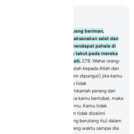
Baca dalam Konteks
Bab 2, Halaman 42, Juz 3
277
.
Sungguh, orang-orang yang beriman,
mengerjakan kebajikan, melaksanakan salat dan
menunaikan zakat, mereka mendapat pahala di
sisi Tuhannya. Tidak ada rasa takut pada mereka
dan mereka tidak bersedih hati.
278
.
Wahai orang-
orang yang beriman! Bertakwalah kepada Allah dan
tinggalkan sisa riba (yang belum dipungut) jika kamu
orang beriman.
279
.
Jika kamu tidak
melaksanakannya, maka umumkanlah perang dari
Allah dan Rasul-Nya. Tetapi jika kamu bertobat, maka
kamu berhak atas pokok hartamu. Kamu tidak
berbuat zalim (merugikan) dan tidak dizalimi
(dirugikan).
280
.
Dan jika (orang berutang itu) dalam
kesulitan, maka berilah tenggang waktu sampai dia