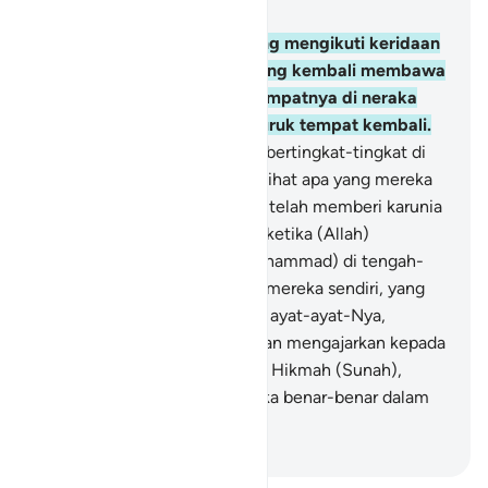
Bab 3, Halaman 64, Juz 4
162
.
Maka adakah orang yang mengikuti keridaan
Allah sama dengan orang yang kembali membawa
kemurkaan dari Allah dan tempatnya di neraka
Jahanam? Itulah seburuk-buruk tempat kembali.
163
.
(Kedudukan) mereka itu bertingkat-tingkat di
sisi Allah, dan Allah Maha Melihat apa yang mereka
kerjakan.
164
.
Sungguh, Allah telah memberi karunia
kepada orang-orang beriman ketika (Allah)
mengutus seorang Rasul (Muhammad) di tengah-
tengah mereka dari kalangan mereka sendiri, yang
membacakan kepada mereka ayat-ayat-Nya,
menyucikan (jiwa) mereka, dan mengajarkan kepada
mereka Kitab (Al-Qur`an) dan Hikmah (Sunah),
meskipun sebelumnya, mereka benar-benar dalam
kesesatan yang nyata.
-
Indonesian Islamic affairs ministry