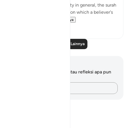
defeat at Uhud, and dishonesty in general, the surah
underlines the proper values, on which a believer's
attention must be...
Lihat lainnya
0
0
Baca Pelajaran Lainnya
Catatan dan Refleksi
Anda tidak memiliki catatan atau refleksi apa pun
mengenai ayat ini.
Catatlah pikiran Anda…