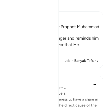
Bacalah Tafsir
Ibn Kathir (Abridged)
Among the Qualities of Our Prophet Muhammad
are Mercy and Kindness
Allah addresses His Messenger and reminds him
and the believers of the favor that He
…
Baca selengkapnya
Lebih Banyak Tafsir
Pelajaran
In the Shade of the Quran
31 minggu yang lalu
·
Referensi
ayat 3:162
A Great Favour Done to Believers
Within the framework of keenness to have a share in
the spoils of war, which was the direct cause of the