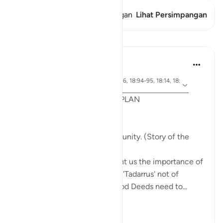
Ayat ini memiliki 1 Persimpangan
Lihat Persimpangan
Pelajaran
Syaari Ab Rahman
tahun lalu
·
ayat 18:65-70, 18:37-40, 18:16, 18:94-95, 18:14, 18:
Referensi
10
POST RAMADHAN ACTION PLAN
4 Deeds From AL KAHFI
1. Tie your heart to the community. (Story of the
youths of the Cave)
The youths of the Cave taught us the importance of
keeping with good company. 'Tadarrus' not of
recitation but Tadarrus of Good Deeds need to...
Lihat lainnya
15
4