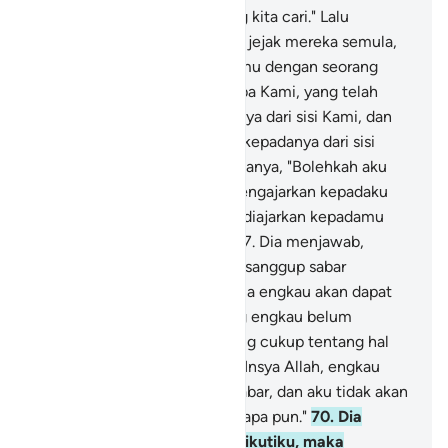
berkata, "Itulah (tempat) yang kita cari." Lalu
keduanya kembali, mengikuti jejak mereka semula,
65
.
lalu mereka berdua bertemu dengan seorang
hamba di antara hamba-hamba Kami, yang telah
Kami berikan rahmat kepadanya dari sisi Kami, dan
yang telah Kami ajarkan ilmu kepadanya dari sisi
Kami.
66
.
Musa berkata kepadanya, "Bolehkah aku
mengikutimu agar engkau mengajarkan kepadaku
(ilmu yang benar) yang telah diajarkan kepadamu
(untuk menjadi) petunjuk?"
67
.
Dia menjawab,
"Sungguh, engkau tidak akan sanggup sabar
bersamaku.
68
.
Dan bagaimana engkau akan dapat
bersabar atas sesuatu, sedang engkau belum
mempunyai pengetahuan yang cukup tentang hal
itu?"
69
.
Dia (Musa) berkata, "Insya Allah, engkau
akan dapati aku orang yang sabar, dan aku tidak akan
menentangmu dalam urusan apa pun."
70
.
Dia
berkata, "Jika engkau mengikutiku, maka