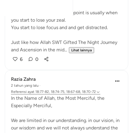
In any endeavour, the middle point is usually when
you start to lose your zeal.
You start to lose focus and and get distracted.
Just like how Allah SWT Gifted The Night Journey
and Ascension in the mid...
Lihat lainnya
6
0
Razia Zahra
2 tahun yang lalu
·
Referensi
ayat 18:77-82, 18:74-75, 18:67-68, 18:70-72
In the Name of Allah, the Most Merciful, the
Especially Merciful,
We are limited in our understanding. in our vision, in
our wisdom and we will not always understand the