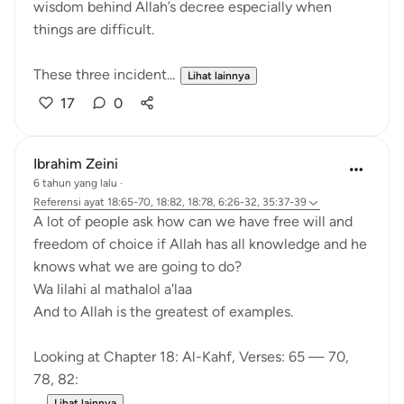
wisdom behind Allah’s decree especially when
things are difficult.
These three incident...
Lihat lainnya
17
0
Ibrahim Zeini
6 tahun yang lalu
·
Referensi
ayat 18:65-70, 18:82, 18:78, 6:26-32, 35:37-39
A lot of people ask how can we have free will and
freedom of choice if Allah has all knowledge and he
knows what we are going to do?
Wa lilahi al mathalol a'laa
And to Allah is the greatest of examples.
Looking at Chapter 18: Al-Kahf, Verses: 65 — 70,
78, 82:
...
Lihat lainnya