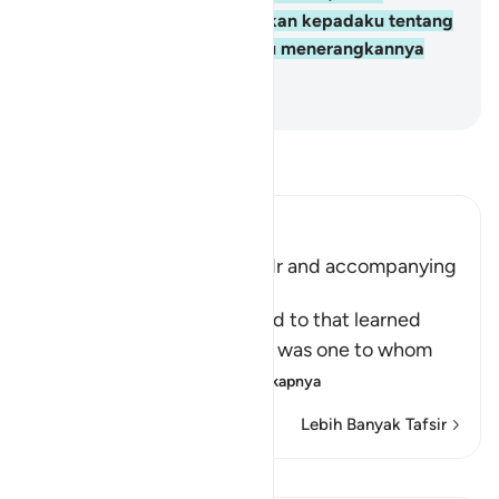
janganlah engkau menanyakan kepadaku tentang
sesuatu apa pun, sampai aku menerangkannya
kepadamu."
-
Indonesian Islamic affairs ministry
Bacalah Tafsir
Ibn Kathir (Abridged)
Musa meeting with Al-Khidr and accompanying
Him
Allah tells us what Musa said to that learned
man, who was Al-Khidr. He was one to whom
Allah had given
…
Baca selengkapnya
Lebih Banyak Tafsir
Lihat Qiraat