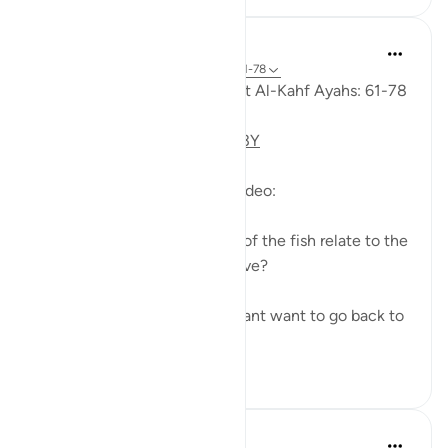
Fadel Soliman
6 tahun yang lalu
·
Referensi
ayat 18:61-78
Taddabor (Pondering) of Surat Al-Kahf Ayahs: 61-78
https://youtu.be/gkeAPcwx-3Y
Questions answered in this video:
- In what way does the story of the fish relate to the
story of the fellows of the cave?
- Why did Moses and his servant want to go back to
...
Lihat lainnya
6
0
Prophetic Commentary