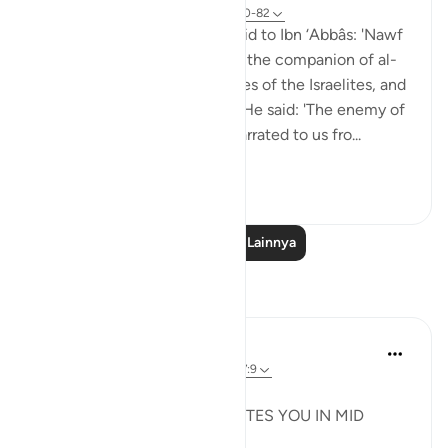
8 tahun yang lalu
·
Referensi
ayat 18:60-82
Sa‘eed b. Jubayr narrates: I said to Ibn ‘Abbâs: 'Nawf
al-Bakkâli claims that Moses, the companion of al-
Khadhir, is not the same Moses of the Israelites, and
that he is a different Moses.' He said: 'The enemy of
Allah has lied! Ubay b. Ka‘b narrated to us fro...
Lihat lainnya
0
0
Baca Pelajaran Lainnya
Refleksi
Syaari Ab Rahman
tahun lalu
·
Referensi
ayat 18:60-78, 17:9
JUZ 15
THE LIGHT THAT REJUVENATES YOU IN MID
RAMADHAN