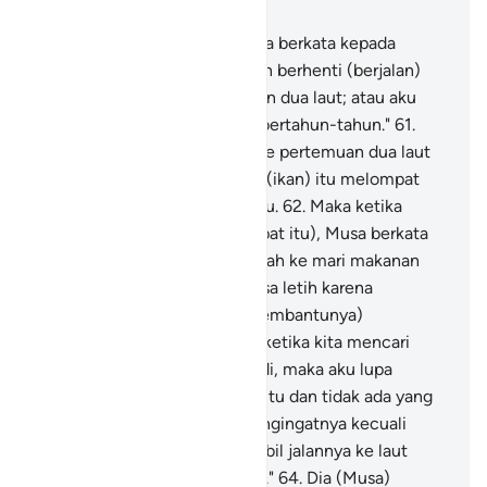
Bab 18, Halaman 271, Juz 15
60
.
Dan (ingatlah) ketika Musa berkata kepada
pembantunya, "Aku tidak akan berhenti (berjalan)
sebelum sampai ke pertemuan dua laut; atau aku
akan berjalan (terus sampai) bertahun-tahun."
61
.
Maka ketika mereka sampai ke pertemuan dua laut
itu, mereka lupa ikannya, lalu (ikan) itu melompat
mengambil jalannya ke laut itu.
62
.
Maka ketika
mereka telah melewati (tempat itu), Musa berkata
kepada pembantunya, "Bawalah ke mari makanan
kita; sungguh kita telah merasa letih karena
perjalanan kita ini."
63
.
Dia (pembantunya)
menjawab, "Tahukah engkau ketika kita mencari
tempat berlindung di batu tadi, maka aku lupa
(menceritakan tentang) ikan itu dan tidak ada yang
membuat aku lupa untuk mengingatnya kecuali
setan, dan (ikan) itu mengambil jalannya ke laut
dengan cara yang aneh sekali."
64
.
Dia (Musa)