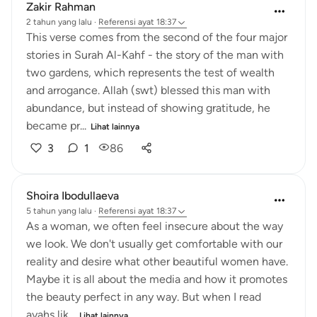
Zakir Rahman
2 tahun yang lalu
·
Referensi
ayat 18:37
This verse comes from the second of the four major
stories in Surah Al-Kahf - the story of the man with
two gardens, which represents the test of wealth
and arrogance. Allah (swt) blessed this man with
abundance, but instead of showing gratitude, he
became pr...
Lihat lainnya
3
1
86
Shoira Ibodullaeva
5 tahun yang lalu
·
Referensi
ayat 18:37
As a woman, we often feel insecure about the way
we look. We don't usually get comfortable with our
reality and desire what other beautiful women have.
Maybe it is all about the media and how it promotes
the beauty perfect in any way. But when I read
ayahs lik...
Lihat lainnya