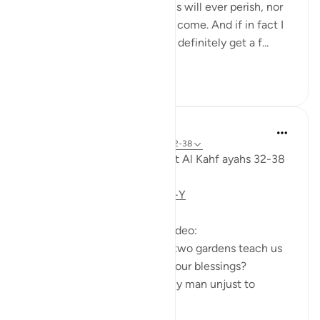
soul, saying, 'I do not think this will ever perish, nor
do I think the Hour will ˹ever˺ come. And if in fact I
am returned to my Lord, I will definitely get a f...
Lihat lainnya
28
3
222
Fadel Soliman
6 tahun yang lalu
·
Referensi
ayat 18:32-38
Taddabor (pondering) of Surat Al Kahf ayahs 32-38
https://youtu.be/CDl39uVLO-Y
Questions answered in this video:
- What does the story of the two gardens teach us
about the ultimate source of our blessings?
- In what way was the wealthy man unjust to
himse...
Lihat lainnya