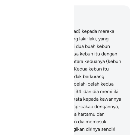
Baca dalam Konteks
Bab 18, Halaman 268, Juz 15
32
.
Dan berikanlah (Muhammad) kepada mereka
suatu perumpamaan, dua orang laki-laki, yang
seorang (yang kafir) Kami beri dua buah kebun
anggur dan Kami kelilingi kedua kebun itu dengan
pohon-pohon kurma dan di antara keduanya (kebun
itu) Kami buatkan ladang.
33
.
Kedua kebun itu
menghasilkan buahnya, dan tidak berkurang
(buahnya) sedikit pun, dan di celah-celah kedua
kebun itu Kami alirkan sungai,
34
.
dan dia memiliki
kekayaan besar, maka dia berkata kepada kawannya
(yang beriman) ketika bercakap-cakap dengannya,
"Hartaku lebih banyak daripada hartamu dan
pengikutku lebih kuat."
35
.
Dan dia memasuki
kebunnya dengan sikap merugikan dirinya sendiri