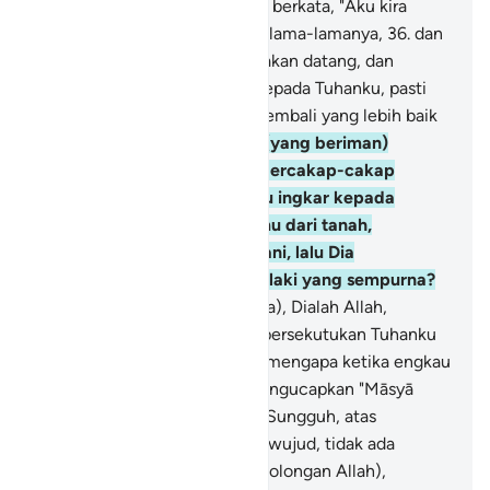
(karena angkuh dan kafir); dia berkata, "Aku kira
kebun ini tidak akan binasa selama-lamanya,
36
.
dan
aku kira hari Kiamat itu tidak akan datang, dan
sekiranya aku dikembalikan kepada Tuhanku, pasti
aku akan mendapat tempat kembali yang lebih baik
dari pada ini."
37
.
Kawannya (yang beriman)
berkata kepadanya sambil bercakap-cakap
dengannya, "Apakah engkau ingkar kepada
(Tuhan) yang menciptakanmu dari tanah,
kemudian dari setetes air mani, lalu Dia
menjadikanmu seorang laki-laki yang sempurna?
38
.
Tetapi aku (percaya bahwa), Dialah Allah,
Tuhanku, dan aku tidak mempersekutukan Tuhanku
dengan sesuatu pun.
39
.
Dan mengapa ketika engkau
memasuki kebunmu tidak mengucapkan "Māsyā
Allāh, lā quwwata illā billāh" (Sungguh, atas
kehendak Allah, semua ini terwujud, tidak ada
kekuatan kecuali dengan pertolongan Allah),