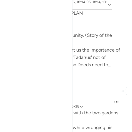
ayat 18:65-70, 18:37-40, 18:16, 18:94-95, 18:14, 18:
Referensi
10
POST RAMADHAN ACTION PLAN
4 Deeds From AL KAHFI
1. Tie your heart to the community. (Story of the
youths of the Cave)
The youths of the Cave taught us the importance of
keeping with good company. 'Tadarrus' not of
recitation but Tadarrus of Good Deeds need to...
Lihat lainnya
15
4
373
J Yousef
3 tahun yang lalu
·
Referensi
ayat 18:35-38
Some reflections on the man with the two gardens
'And he entered his property, while wronging his