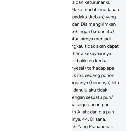
sekalipun engkau anggap harta dan keturunanku
lebih sedikit daripadamu.
40
.
Maka mudah-mudahan
Tuhanku akan memberikan kepadaku (kebun) yang
lebih baik dari kebunmu (ini); dan Dia mengirimkan
petir dari langit ke kebunmu, sehingga (kebun itu)
menjadi tanah yang licin;
41
.
atau airnya menjadi
surut ke dalam tanah, maka engkau tidak akan dapat
menemukannya lagi."
42
.
Dan harta kekayaannya
dibinasakan, lalu dia membolak-balikkan kedua
telapak tangannya (tanda menyesal) terhadap apa
yang telah dia belanjakan untuk itu, sedang pohon
anggur roboh bersama penyangganya (tiangnya) lalu
dia berkata, "Betapa sekiranya dahulu aku tidak
mempersekutukan Tuhanku dengan sesuatu pun."
43
.
Dan tidak ada (lagi) baginya segolongan pun
yang dapat menolongnya selain Allah; dan dia pun
tidak akan dapat membela dirinya.
44
.
Di sana,
pertolongan itu hanya dari Allah Yang Mahabenar.