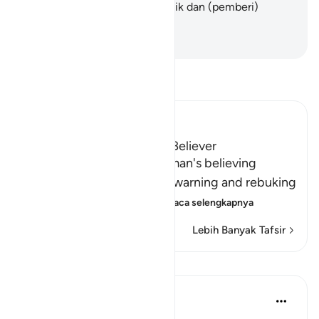
Dialah (pemberi) pahala terbaik dan (pemberi)
balasan terbaik.
-
Indonesian Islamic affairs ministry
Bacalah Tafsir
Ibn Kathir (Abridged)
The Response of the Poor Believer
Allah tells us how the rich man's believing
companion replied to him, warning and rebuking
him for his disbelief in A
…
Baca selengkapnya
Lebih Banyak Tafsir
Pelajaran
Syaari Ab Rahman
tahun lalu
·