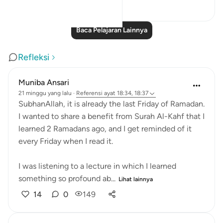
2
0
251
Baca Pelajaran Lainnya
Refleksi
Muniba Ansari
21 minggu yang lalu
·
Referensi
ayat 18:34, 18:37
SubhanAllah, it is already the last Friday of Ramadan.
I wanted to share a benefit from Surah Al-Kahf that I
learned 2 Ramadans ago, and I get reminded of it
every Friday when I read it.
I was listening to a lecture in which I learned
something so profound ab...
Lihat lainnya
14
0
149