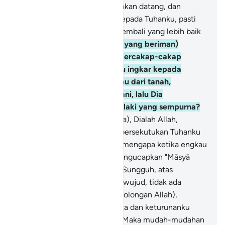
aku kira hari Kiamat itu tidak akan datang, dan
sekiranya aku dikembalikan kepada Tuhanku, pasti
aku akan mendapat tempat kembali yang lebih baik
dari pada ini."
37
.
Kawannya (yang beriman)
berkata kepadanya sambil bercakap-cakap
dengannya, "Apakah engkau ingkar kepada
(Tuhan) yang menciptakanmu dari tanah,
kemudian dari setetes air mani, lalu Dia
menjadikanmu seorang laki-laki yang sempurna?
38
.
Tetapi aku (percaya bahwa), Dialah Allah,
Tuhanku, dan aku tidak mempersekutukan Tuhanku
dengan sesuatu pun.
39
.
Dan mengapa ketika engkau
memasuki kebunmu tidak mengucapkan "Māsyā
Allāh, lā quwwata illā billāh" (Sungguh, atas
kehendak Allah, semua ini terwujud, tidak ada
kekuatan kecuali dengan pertolongan Allah),
sekalipun engkau anggap harta dan keturunanku
lebih sedikit daripadamu.
40
.
Maka mudah-mudahan