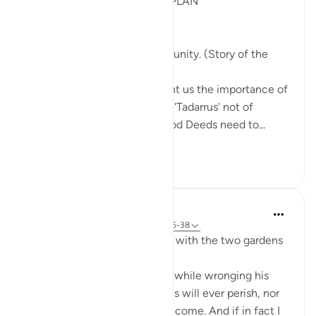
POST RAMADHAN ACTION PLAN
4 Deeds From AL KAHFI
1. Tie your heart to the community. (Story of the
youths of the Cave)
The youths of the Cave taught us the importance of
keeping with good company. 'Tadarrus' not of
recitation but Tadarrus of Good Deeds need to...
Lihat lainnya
15
4
J Yousef
3 tahun yang lalu
·
Referensi
ayat 18:35-38
Some reflections on the man with the two gardens
'And he entered his property, while wronging his
soul, saying, 'I do not think this will ever perish, nor
do I think the Hour will ˹ever˺ come. And if in fact I