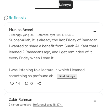
Baca Pelajaran Lainnya
Refleksi
Muniba Ansari
21 minggu yang lalu
·
Referensi
ayat 18:34, 18:37
SubhanAllah, it is already the last Friday of Ramadan.
I wanted to share a benefit from Surah Al-Kahf that I
learned 2 Ramadans ago, and I get reminded of it
every Friday when I read it.
I was listening to a lecture in which I learned
something so profound ab...
Lihat lainnya
14
0
Zakir Rahman
2 tahun yang lalu
·
Referensi
ayat 18:37