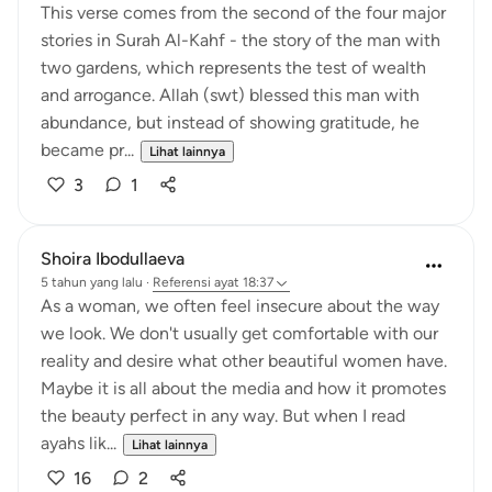
This verse comes from the second of the four major
stories in Surah Al-Kahf - the story of the man with
two gardens, which represents the test of wealth
and arrogance. Allah (swt) blessed this man with
abundance, but instead of showing gratitude, he
became pr...
Lihat lainnya
3
1
Shoira Ibodullaeva
5 tahun yang lalu
·
Referensi
ayat 18:37
As a woman, we often feel insecure about the way
we look. We don't usually get comfortable with our
reality and desire what other beautiful women have.
Maybe it is all about the media and how it promotes
the beauty perfect in any way. But when I read
ayahs lik...
Lihat lainnya
16
2