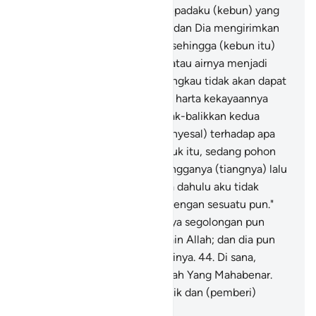
Tuhanku akan memberikan kepadaku (kebun) yang
lebih baik dari kebunmu (ini); dan Dia mengirimkan
petir dari langit ke kebunmu, sehingga (kebun itu)
menjadi tanah yang licin;
41
.
atau airnya menjadi
surut ke dalam tanah, maka engkau tidak akan dapat
menemukannya lagi."
42
.
Dan harta kekayaannya
dibinasakan, lalu dia membolak-balikkan kedua
telapak tangannya (tanda menyesal) terhadap apa
yang telah dia belanjakan untuk itu, sedang pohon
anggur roboh bersama penyangganya (tiangnya) lalu
dia berkata, "Betapa sekiranya dahulu aku tidak
mempersekutukan Tuhanku dengan sesuatu pun."
43
.
Dan tidak ada (lagi) baginya segolongan pun
yang dapat menolongnya selain Allah; dan dia pun
tidak akan dapat membela dirinya.
44
.
Di sana,
pertolongan itu hanya dari Allah Yang Mahabenar.
Dialah (pemberi) pahala terbaik dan (pemberi)
balasan terbaik.