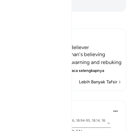
-
Indonesian Islamic affairs ministry
Bacalah Tafsir
Ibn Kathir (Abridged)
The Response of the Poor Believer
Allah tells us how the rich man's believing
companion replied to him, warning and rebuking
him for his disbelief in A
…
Baca selengkapnya
Lebih Banyak Tafsir
Pelajaran
Syaari Ab Rahman
tahun lalu
·
ayat 18:65-70, 18:37-40, 18:16, 18:94-95, 18:14, 18:
Referensi
10