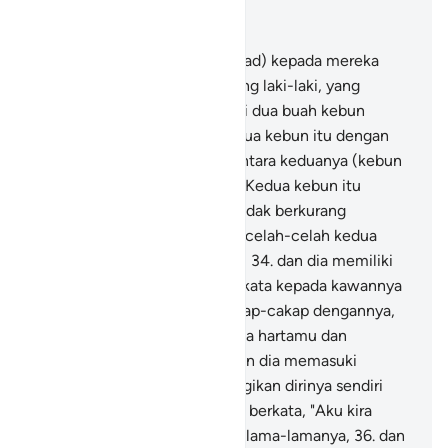
Baca dalam Konteks
Bab 18, Halaman 268, Juz 15
32
.
Dan berikanlah (Muhammad) kepada mereka
suatu perumpamaan, dua orang laki-laki, yang
seorang (yang kafir) Kami beri dua buah kebun
anggur dan Kami kelilingi kedua kebun itu dengan
pohon-pohon kurma dan di antara keduanya (kebun
itu) Kami buatkan ladang.
33
.
Kedua kebun itu
menghasilkan buahnya, dan tidak berkurang
(buahnya) sedikit pun, dan di celah-celah kedua
kebun itu Kami alirkan sungai,
34
.
dan dia memiliki
kekayaan besar, maka dia berkata kepada kawannya
(yang beriman) ketika bercakap-cakap dengannya,
"Hartaku lebih banyak daripada hartamu dan
pengikutku lebih kuat."
35
.
Dan dia memasuki
kebunnya dengan sikap merugikan dirinya sendiri
(karena angkuh dan kafir); dia berkata, "Aku kira
kebun ini tidak akan binasa selama-lamanya,
36
.
dan