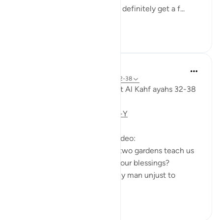
am returned to my Lord, I will definitely get a f...
Lihat lainnya
28
3
Fadel Soliman
6 tahun yang lalu
·
Referensi
ayat 18:32-38
Taddabor (pondering) of Surat Al Kahf ayahs 32-38
https://youtu.be/CDl39uVLO-Y
Questions answered in this video:
- What does the story of the two gardens teach us
about the ultimate source of our blessings?
- In what way was the wealthy man unjust to
himse...
Lihat lainnya
2
0