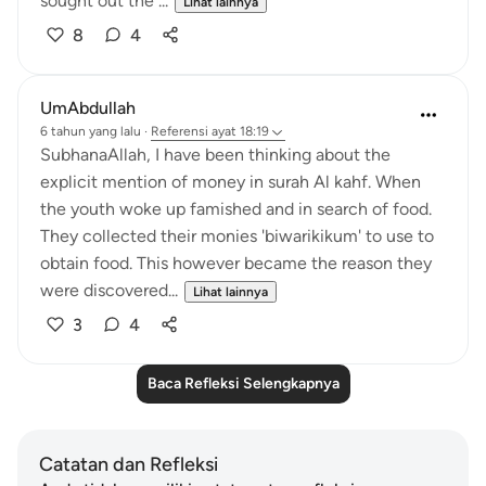
sought out the ...
Lihat lainnya
8
4
UmAbdullah
6 tahun yang lalu
·
Referensi
ayat 18:19
SubhanaAllah, I have been thinking about the
explicit mention of money in surah Al kahf. When
the youth woke up famished and in search of food.
They collected their monies 'biwarikikum' to use to
obtain food. This however became the reason they
were discovered...
Lihat lainnya
3
4
Baca Refleksi Selengkapnya
Catatan dan Refleksi