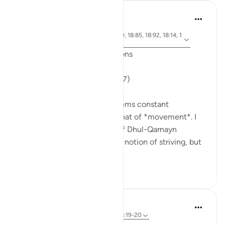
J Yousef
6 tahun yang lalu
·
ayat 18:71, 18:10, 18:30, 18:19, 18:85, 18:92, 18:14, 1
Referensi
8:74, 18:89, 18:77
Friday Surat al-Kahf Reflections
'So they set out...' (18:71,74,77)
One recurring theme that seems constant
throughout Surat al-Kahf is that of *movement*. I
used to think that the story of Dhul-Qarnayn
emphasized most greatly the notion of striving, but
th...
Lihat lainnya
29
7
In the Shade of the Quran
31 minggu yang lalu
·
Referensi
ayat 18:19-20