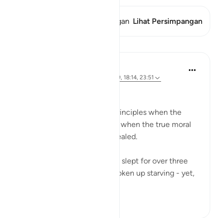
Ayat ini memiliki 1 Persimpangan
Lihat Persimpangan
Pelajaran
Hammad Fahim
3 tahun yang lalu
·
Referensi
ayat 18:19, 18:14, 23:51
A Life of Purity
Many compromise on their principles when the
going gets tough - And that’s when the true moral
standards of a person are revealed.
The Companions of the Cave slept for over three
centuries. They must have woken up starving - yet,
when they...
Lihat lainnya
34
5