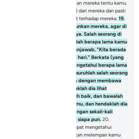
gua. Dan jika kamu menyaksikan mereka tentu kamu
akan berpaling melarikan (diri) dari mereka dan pasti
kamu akan dipenuhi rasa takut terhadap mereka.
19
.
Dan demikianlah Kami bangunkan mereka, agar di
antara mereka saling bertanya. Salah seorang di
antara mereka berkata, "Sudah berapa lama kamu
berada (di sini)?" Mereka menjawab, "Kita berada
(di sini) sehari atau setengah hari." Berkata (yang
lain lagi), "Tuhanmu lebih mengetahui berapa lama
kamu berada (di sini). Maka suruhlah salah seorang
di antara kamu pergi ke kota dengan membawa
uang perakmu ini, dan hendaklah dia lihat
manakah makanan yang lebih baik, dan bawalah
sebagian makanan itu untukmu, dan hendaklah dia
berlaku lemah lembut dan jangan sekali-kali
menceritakan halmu kepada siapa pun.
20
.
Sesungguhnya jika mereka dapat mengetahui
tempatmu, niscaya mereka akan melempari kamu