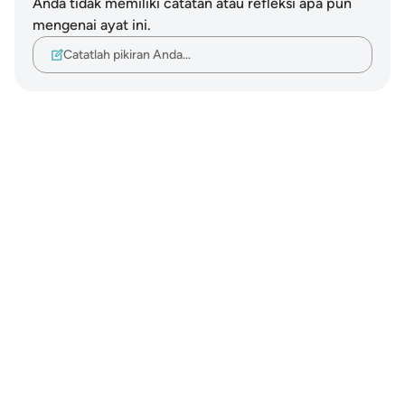
Anda tidak memiliki catatan atau refleksi apa pun
mengenai ayat ini.
Catatlah pikiran Anda…
Notes
placeholders
close