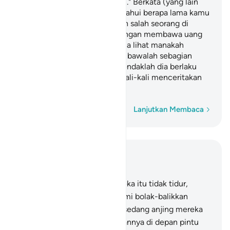
sini) sehari atau setengah hari." Berkata (yang lain
lagi), "Tuhanmu lebih mengetahui berapa lama kamu
berada (di sini). Maka suruhlah salah seorang di
antara kamu pergi ke kota dengan membawa uang
perakmu ini, dan hendaklah dia lihat manakah
makanan yang lebih baik, dan bawalah sebagian
makanan itu untukmu, dan hendaklah dia berlaku
lemah lembut dan jangan sekali-kali menceritakan
halmu kepada siapa pun.
Kata demi kata
Lanjutkan Membaca
Baca dalam Konteks
Bab 18, Halaman 266, Juz 15
18
.
Dan engkau mengira mereka itu tidak tidur,
padahal mereka tidur; dan Kami bolak-balikkan
mereka ke kanan dan ke kiri, sedang anjing mereka
membentangkan kedua lengannya di depan pintu