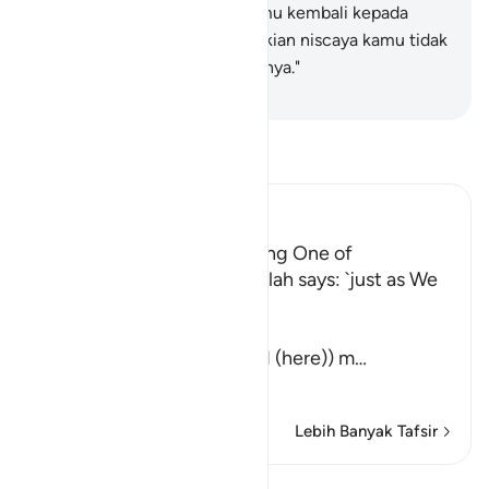
dengan batu, atau memaksamu kembali kepada
agama mereka, dan jika demikian niscaya kamu tidak
akan beruntung selama-lamanya."
-
Indonesian Islamic affairs ministry
Bacalah Tafsir
Ibn Kathir (Abridged)
Their awakening and sending One of
Themselves to buy Food Allah says: `just as We
caused them to ...
كَمْ لَبِثْتُمْ
(How long have you stayed (here)) m
…
Baca selengkapnya
Lebih Banyak Tafsir
Lihat Qiraat