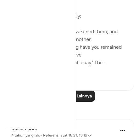
The Sleepers Awake
Suddenly things change totally:
Such being their state, We awakened them; and
they began to question one another.
One of them asked: 'How long have you remained
thus?' They answered: 'We have
remained thus a day, or part of a day.' The...
Lihat lainnya
0
0
Baca Pelajaran Lainnya
Refleksi
Razia Zahra
4 tahun yang lalu
·
Referensi
ayat 18:21, 18:19