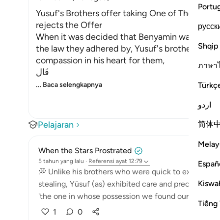
Portu
Yusuf's Brothers offer taking One of Them inste
rejects the Offer
русск
When it was decided that Benyamin was to be 
Shqip
the law they adhered by, Yusuf's brothers star
compassion in his heart for them,
ภาษา
قَال
…
Türkç
Baca selengkapnya
اردو
简体
Pelajaran
Melay
When the Stars Prostrated
5 tahun yang lalu
·
Referensi
ayat 12:79
Españ
💭 Unlike his brothers who were quick to express beli
Kiswah
stealing, Yūsuf (as) exhibited care and precision in 
'the one in whose possession we found our property,'
Tiếng 
1
0