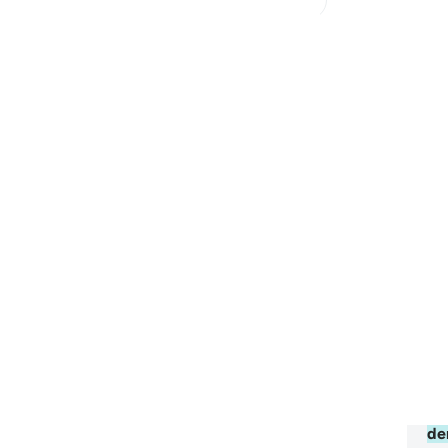
me
ke
Lainnya
be
Me
se
Ma
ha
be
bu
te
me
am
se
or
"A
me
te
de