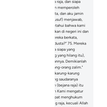
njawab, "Kami kehilangan bejana raja, dan siapa
ng dapat mengembalikannya akan memperoleh
ahan makanan seberat) beban unta, dan aku jamin
."
73
.
Mereka (saudara-saudara Yusuf) menjawab,
emi Allah, sungguh, kamu mengetahui bahwa kami
tang bukan untuk berbuat kerusakan di negeri ini dan
mi bukanlah para pencuri."
74
.
Mereka berkata,
etapi apa hukumannya jika kamu dusta?"
75
.
Mereka
njawab, "Hukumannya ialah pada siapa yang
temukan dalam karungnya (barang yang hilang itu),
ka dia sendirilah sebagai hukumannya. Demikianlah
mi memberi hukuman kepada orang-orang zalim."
.
Maka mulailah dia (memeriksa) karung-karung
reka sebelum (memeriksa) karung saudaranya
ndiri, kemudian dia mengeluarkan (bejana raja) itu
ri karung saudaranya. Demikianlah Kami mengatur
encana) untuk Yusuf. Dia tidak dapat menghukum
udaranya menurut undang-undang raja, kecuali Allah