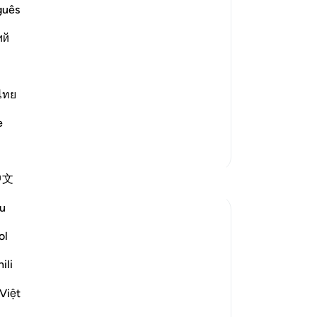
me
guês
ad of Binyamin as a Slave, Yusuf
ya
ий
(b
taken and kept with Yusuf according to
itu
ted requesting clemency and raising
"D
da
ไทย
ka
e
"T
me
Lebih Banyak Tafsir
di
中文
ma
ka
u
76
me
ol
ef in the possibility of their brother
se
ili
his wording. He referred to his brother as
da
 not as the one who ...
Lihat lainnya
(r
Việt
sa