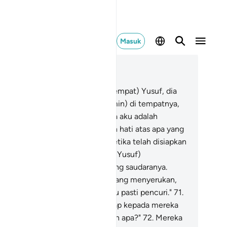
Masuk
ca dalam Konteks
 12, Halaman 220, Juz 13
.
Dan ketika mereka masuk ke (tempat) Yusuf, dia
nempatkan saudaranya (Bunyamin) di tempatnya,
a (Yusuf) berkata, "Sesungguhnya aku adalah
udaramu, jangan engkau bersedih hati atas apa yang
lah mereka kerjakan."
70
.
Maka ketika telah disiapkan
han makanan untuk mereka, dia (Yusuf)
masukkan bejana ke dalam karung saudaranya.
mudian berteriaklah seseorang yang menyerukan,
ahai kafilah! Sesungguhnya kamu pasti pencuri."
71
.
reka bertanya, sambil menghadap kepada mereka
ang menuduh), " Kamu kehilangan apa?"
72
.
Mereka