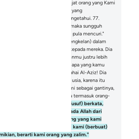
nghendakinya. Kami angkat derajat orang yang Kami
hendaki; dan di atas setiap orang yang
rpengetahuan ada yang lebih mengetahui.
77
.
reka berkata, "Jika dia mencuri, maka sungguh
belum itu saudaranya pun pernah pula mencuri."
ka Yusuf menyembunyikan (kejengkelan) dalam
tinya dan tidak ditampakkannya kepada mereka. Dia
rkata (dalam hatinya), "Kedudukanmu justru lebih
ruk. Dan Allah Maha Mengetahui apa yang kamu
rangkan."
78
.
Mereka berkata, "Wahai Al-Aziz! Dia
mpunyai ayah yang sudah lanjut usia, karena itu
billah salah seorang di antara kami sebagai gantinya,
sungguhnya kami melihat engkau termasuk orang-
ang yang berbuat baik."
79
.
Dia (Yusuf) berkata,
ku memohon perlindungan kepada Allah dari
nahan (seseorang), kecuali orang yang kami
mukan harta kami padanya, jika kami (berbuat)
mikian, berarti kami orang yang zalim."