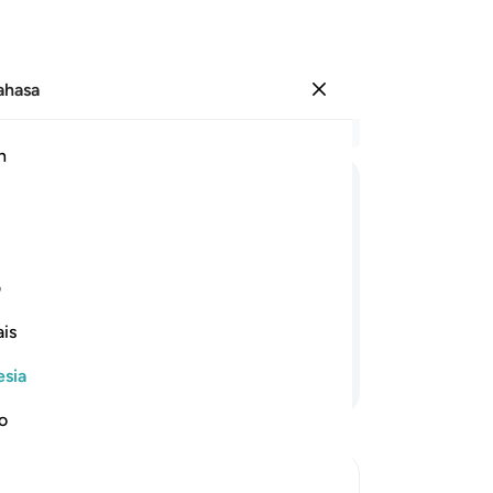
Bahasa
Masuk
Ba
h
Bab
69
قَالَ
مَعَاذَ
اللّٰهِ
اَنْ
نَّاْخُذَ
اِلَّا
مَنْ
وَّجَ
me
di
an kepada Allah dari menahan
sa
ف
harta kami padanya, jika kami
te
im."
is
ba
me
esia
Lanjutkan Membaca
Ke
"W
no
Me
(y