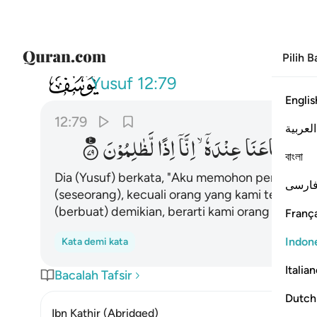
Pilih 
012
قال معاذ الله ان ناخذ الا من وجد
Yusuf
12:79
Englis
12:79
العربية
دْنَا
مَتَاعَنَا
عِنْدَهٗۤ ۙ
اِنَّاۤ
اِذًا
لَّظٰلِمُوْنَ
বাংলা
Dia (Yusuf) berkata, "Aku memohon perlindung
ارسی
(seseorang), kecuali orang yang kami temukan 
(berbuat) demikian, berarti kami orang yang zal
França
Indon
Kata demi kata
Italia
Bacalah Tafsir
Dutch
Ibn Kathir (Abridged)