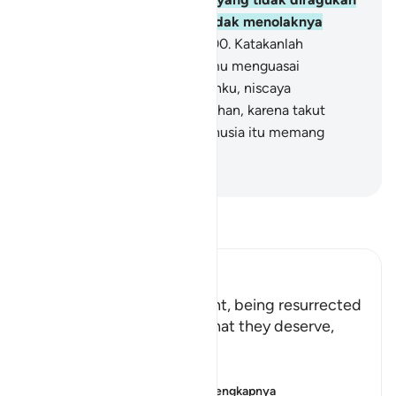
lagi? Maka orang zalim itu tidak menolaknya
kecuali dengan kekafiran.
100
.
Katakanlah
(Muhammad), "Sekiranya kamu menguasai
perbendaharaan rahmat Tuhanku, niscaya
(perbendaharaan) itu kamu tahan, karena takut
membelanjakannya." Dan manusia itu memang
sangat kikir.
-
Indonesian Islamic affairs ministry
Bacalah Tafsir
Ibn Kathir (Abridged)
Allah says: ` This punishment, being resurrected
blind, dumb and deaf, is what they deserve,
because they disbelieved
بِـَايَـتِنَآ
(Our Ayat), i.e., Ou
…
Baca selengkapnya