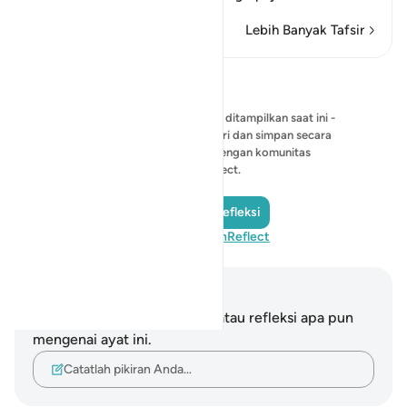
Lebih Banyak Tafsir
Refleksi
Belum ada refleksi yang bisa ditampilkan saat ini -
mulailah refleksi Anda sendiri dan simpan secara
pribadi, atau bagikan dengan komunitas
QuranReflect.
Tambahkan Refleksi
Kunjungi QuranReflect
Catatan dan Refleksi
Anda tidak memiliki catatan atau refleksi apa pun
mengenai ayat ini.
Catatlah pikiran Anda…