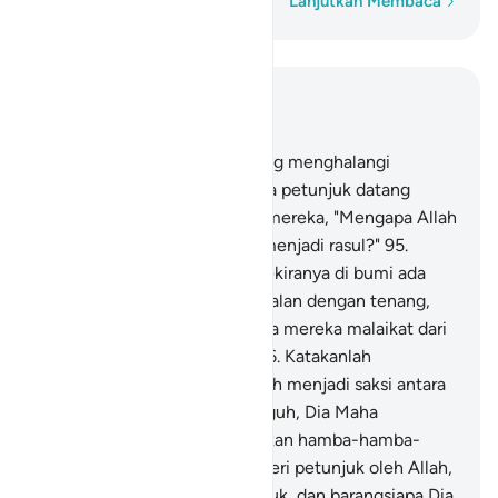
Kata demi kata
Lanjutkan Membaca
Baca dalam Konteks
Bab 17, Halaman 263, Juz 15
94
.
Dan tidak ada sesuatu yang menghalangi
manusia untuk beriman ketika petunjuk datang
kepadanya, selain perkataan mereka, "Mengapa Allah
mengutus seorang manusia menjadi rasul?"
95
.
Katakanlah (Muhammad), "Sekiranya di bumi ada
para malaikat, yang berjalan-jalan dengan tenang,
niscaya Kami turunkan kepada mereka malaikat dari
langit untuk menjadi rasul."
96
.
Katakanlah
(Muhammad), "Cukuplah Allah menjadi saksi antara
aku dan kamu sekalian. Sungguh, Dia Maha
Mengetahui, Maha Melihat akan hamba-hamba-
Nya."
97
.
Dan barangsiapa diberi petunjuk oleh Allah,
dialah yang mendapat petunjuk, dan barangsiapa Dia