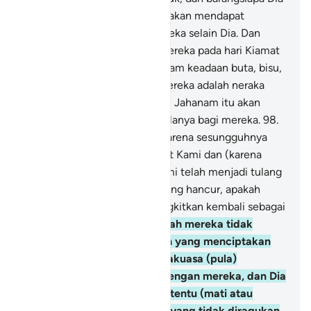
sesatkan, maka engkau tidak akan mendapat
penolong-penolong bagi mereka selain Dia. Dan
Kami akan mengumpulkan mereka pada hari Kiamat
dengan wajah tersungkur, dalam keadaan buta, bisu,
dan tuli. Tempat kediaman mereka adalah neraka
Jahanam. Setiap kali nyala api Jahanam itu akan
padam, Kami tambah lagi nyalanya bagi mereka.
98
.
Itulah balasan bagi mereka, karena sesungguhnya
mereka kafir kepada ayat-ayat Kami dan (karena
mereka) berkata, "Apabila kami telah menjadi tulang
belulang dan benda-benda yang hancur, apakah
kami benar-benar akan dibangkitkan kembali sebagai
makhluk baru?"
99
.
Dan apakah mereka tidak
memperhatikan bahwa Allah yang menciptakan
langit dan bumi adalah Mahakuasa (pula)
menciptakan yang serupa dengan mereka, dan Dia
telah menetapkan waktu tertentu (mati atau
dibangkitkan) bagi mereka, yang tidak diragukan