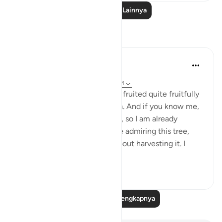
Baca Pelajaran Lainnya
Refleksi
Ilham Amin
19 minggu yang lalu
·
Referensi
ayat 90:4, 69:22-23, 76:12-14
One of my avocado trees has fruited quite fruitfully
(pun intended). Alhamdulillah. And if you know me,
you know I love my avocados, so I am already
salivating. But as I stood there admiring this tree,
naturally, I started thinking about harvesting it. I
start...
Lihat lainnya
23
3
Baca Refleksi Selengkapnya