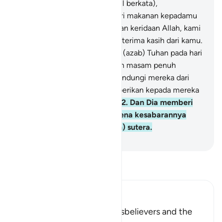
orang yang ditawan,
9
.
(sambil berkata),
"Sesungguhnya kami memberi makanan kepadamu
hanyalah karena mengharapkan keridaan Allah, kami
tidak mengharap balasan dan terima kasih dari kamu.
10
.
Sungguh, kami takut akan (azab) Tuhan pada hari
(ketika) orang-orang berwajah masam penuh
kesulitan."
11
.
Maka Allah melindungi mereka dari
kesusahan hari itu, dan memberikan kepada mereka
keceriaan dan kegembiraan.
12
.
Dan Dia memberi
balasan kepada mereka karena kesabarannya
(berupa) surga dan (pakaian) sutera.
-
Indonesian Islamic affairs ministry
Bacalah Tafsir
Ibn Kathir (Abridged)
The Recompense of the Disbelievers and the