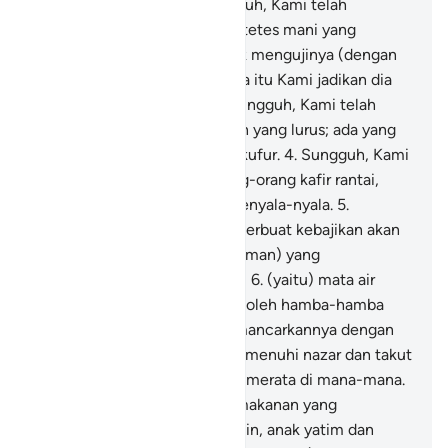
yang dapat disebut?
2
.
Sungguh, Kami telah
menciptakan manusia dari setetes mani yang
bercampur yang Kami hendak mengujinya (dengan
perintah dan larangan), karena itu Kami jadikan dia
mendengar dan melihat.
3
.
Sungguh, Kami telah
menunjukkan kepadanya jalan yang lurus; ada yang
bersyukur dan ada pula yang kufur.
4
.
Sungguh, Kami
telah menyediakan bagi orang-orang kafir rantai,
belenggu dan neraka yang menyala-nyala.
5
.
Sungguh, orang-orang yang berbuat kebajikan akan
minum dari gelas (berisi minuman) yang
campurannya adalah air kafur,
6
.
(yaitu) mata air
(dalam surga) yang di minum oleh hamba-hamba
Allah, dan mereka dapat memancarkannya dengan
sebaik-baiknya.
7
.
Mereka memenuhi nazar dan takut
akan suatu hari yang azabnya merata di mana-mana.
8
.
Dan mereka memberikan makanan yang
disukainya kepada orang miskin, anak yatim dan