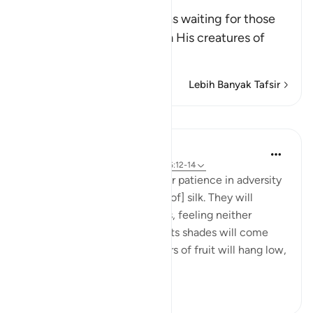
Righteous
Allah informs of what he has waiting for those
who disbelieve in Him from His creatures of
chains,
…
Baca selengkapnya
Lebih Banyak Tafsir
Pelajaran
In the Shade of the Quran
31 minggu yang lalu
·
Referensi
ayat 76:12-14
And will reward them for their patience in adversity
with a garden and [garments of] silk. They will
recline there on soft couches, feeling neither
burning sun nor severe cold. Its shades will come
low over them, and its clusters of fruit will hang low,
within...
Lihat lainnya
0
0