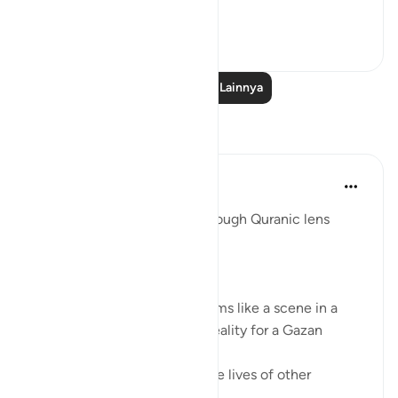
our movie a...
Lihat lainnya
38
3
Baca Pelajaran Lainnya
Refleksi
Syaari Ab Rahman
tahun lalu
·
Referensi
ayat 17:68-77
AL ISRAA SERIES ~ Gaza Through Quranic lens
Ayat 68 - 77
EXPELLING ARROGANCE
Losing all your 9 children seems like a scene in a
dramatic movie. Alas, it is a reality for a Gazan
doctor, Dr Alaa Al-Najjar.
While she was busy saving the lives of other
children...