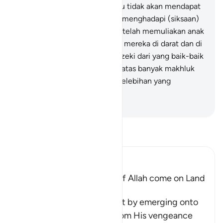
kekafiranmu? Kemudian kamu tidak akan mendapat
seorang penolong pun dalam menghadapi (siksaan)
Kami.
70
.
Dan sungguh, Kami telah memuliakan anak
cucu Adam, dan Kami angkut mereka di darat dan di
laut, dan Kami beri mereka rezeki dari yang baik-baik
dan Kami lebihkan mereka di atas banyak makhluk
yang Kami ciptakan dengan kelebihan yang
sempurna.
-
Indonesian Islamic affairs ministry
Bacalah Tafsir
Ibn Kathir (Abridged)
Does not the Punishment of Allah come on Land
too
Allah says, do you think that by emerging onto
dry land you will be safe from His vengeance