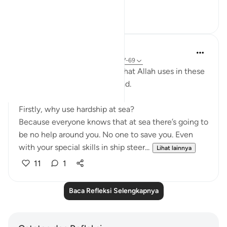
Lihat lainnya
8
2
Humairah
4 tahun yang lalu
·
Referensi
ayat 17:67-69
The analogy of sea and land that Allah uses in these
few verses are exciting to read.
Firstly, why use hardship at sea?
Because everyone knows that at sea there’s going to
be no help around you. No one to save you. Even
with your special skills in ship steer...
Lihat lainnya
11
1
Baca Refleksi Selengkapnya