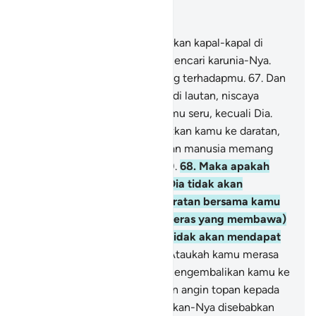
Baca dalam Konteks
Bab 17, Halaman 260, Juz 15
66
.
Tuhanmulah yang melayarkan kapal-kapal di
lautan untukmu, agar kamu mencari karunia-Nya.
Sungguh, Dia Maha Penyayang terhadapmu.
67
.
Dan
apabila kamu ditimpa bahaya di lautan, niscaya
hilang semua yang (biasa) kamu seru, kecuali Dia.
Tetapi ketika Dia menyelamatkan kamu ke daratan,
kamu berpaling (dari-Nya). Dan manusia memang
selalu ingkar (tidak bersyukur).
68
.
Maka apakah
kamu merasa aman bahwa Dia tidak akan
membenamkan sebagian daratan bersama kamu
atau dia meniupkan (angin keras yang membawa)
batu-batu kecil? Dan kamu tidak akan mendapat
seorang pelindung pun.
69
.
Ataukah kamu merasa
aman bahwa Dia tidak akan mengembalikan kamu ke
laut sekali lagi, lalu Dia tiupkan angin topan kepada
kamu, lalu kamu ditenggelamkan-Nya disebabkan