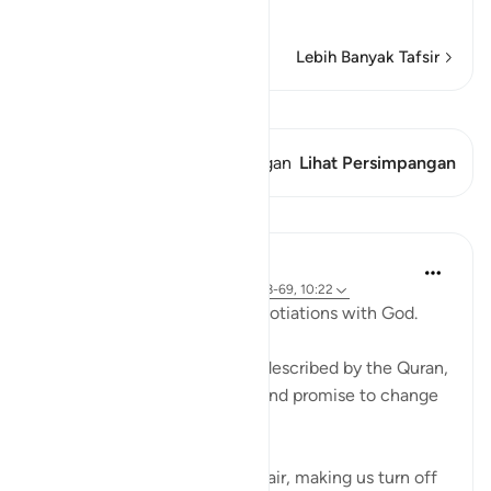
and punis
…
Baca selengkapnya
Lebih Banyak Tafsir
Lihat Qiraat
Ayat ini memiliki 1 Persimpangan
Lihat Persimpangan
Pelajaran
Ammar AlShukry
4 tahun yang lalu
·
Referensi
ayat 17:68-69, 10:22
⁣Storms make you go into negotiations with God. ⁣⁣
It could be a storm at sea as described by the Quran,
where people implore Allah and promise to change
if they live to see land again. ⁣⁣
It could be turbulence in the air, making us turn off