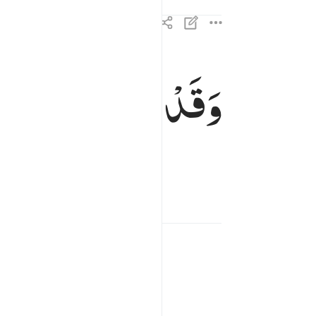
وَقَدْ
خَابَ
مَنْ
دَسّ
وقد خاب من دساها ١٠
وَقَدْ خَابَ مَن دَسَّىٰهَا ١٠