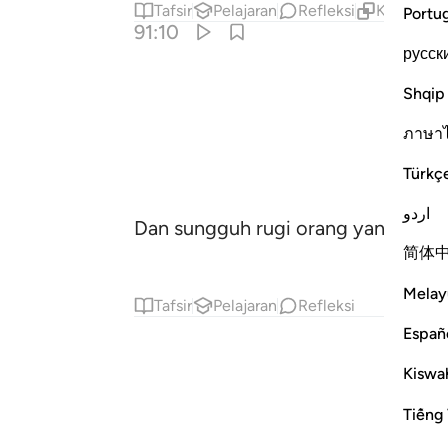
Tafsir
Pelajaran
Refleksi
Konten Te
Portu
91:10
русск
Shqip
ภาษา
Türkç
اردو
Dan sungguh rugi orang yang meng
简体
Melay
Tafsir
Pelajaran
Refleksi
Españ
Kiswah
Tiếng 