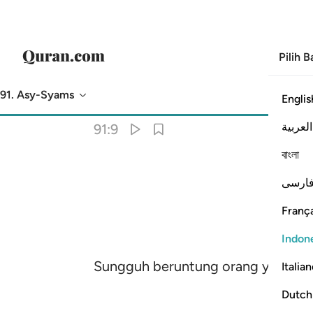
Pilih 
91. Asy-Syams
Englis
Terjemahan
: Indonesian Islamic Affairs Ministry
العربية
91:9
বাংলা
ارسی
França
Indon
Sungguh beruntung orang yang men
Italia
Dutch