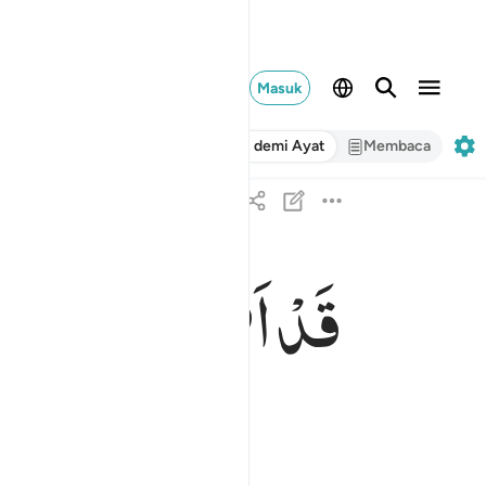
Masuk
Ayat demi Ayat
Membaca
قَدْ
اَفْلَحَ
مَنْ
زَكّٰ
قد افلح من زكاها ٩
قَدْ أَفْلَحَ مَن زَكَّىٰهَا ٩