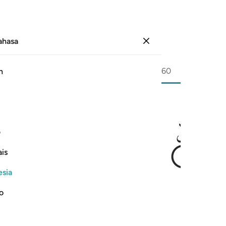
Bahasa
Masuk
Halaman
540
Juz
30
/
Hizb
60
h
ىهَا
ف
is
esia
yucikannya (jiwa itu).
no