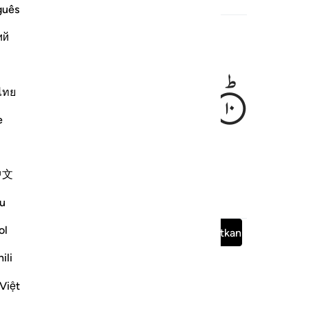
rkait
guês
ий
ٰىهَا
ไทย
e
otorinya.
中文
u
ol
Baca Surah lengkap
Melanjutkan
ili
Việt