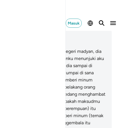
Masuk
ca dalam Konteks
 28, Halaman 350, Juz 20
.
Dan ketika dia menuju ke arah negeri madyan, dia
rdoa lagi, "Mudah-mudahan Tuhanku menunjuki aku
jalan yang benar."
23
.
Dan ketika dia sampai di
mber air negeri Madyan, dia menjumpai di sana
kumpulan orang yang sedang memberi minum
ernaknya), dan dia menjumpai di belakang orang
nyak itu, dua orang perempuan sedang menghambat
ernaknya). Dia (Musa) berkata, "Apakah maksudmu
engan berbuat begitu)?" Kedua (perempuan) itu
njawab, "Kami tidak dapat memberi minum (ternak
mi), sebelum penggembala-penggembala itu