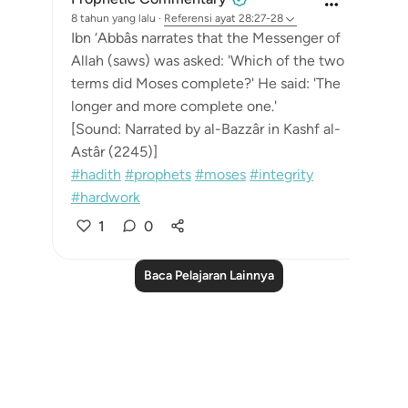
8 tahun yang lalu
·
Referensi
ayat 28:27-28
Ibn ‘Abbâs narrates that the Messenger of
Allah (saws) was asked: 'Which of the two
terms did Moses complete?' He said: 'The
longer and more complete one.'
[Sound: Narrated by al-Bazzâr in Kashf al-
Astâr (2245)]
#hadith
#prophets
#moses
#integrity
#hardwork
1
0
Baca Pelajaran Lainnya
Notes