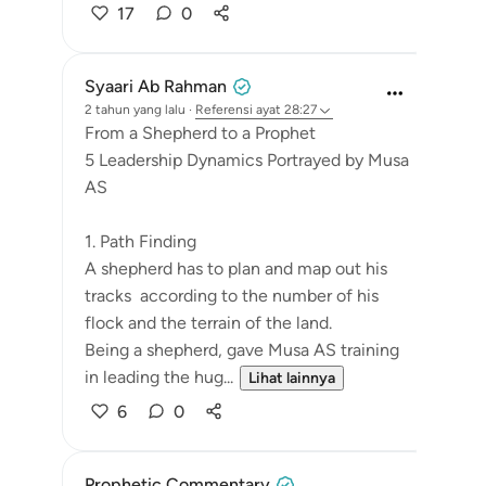
17
0
Syaari Ab Rahman
2 tahun yang lalu
·
Referensi
ayat 28:27
From a Shepherd to a Prophet
5 Leadership Dynamics Portrayed by Musa
AS
1. Path Finding
A shepherd has to plan and map out his
tracks according to the number of his
flock and the terrain of the land.
Being a shepherd, gave Musa AS training
in leading the hug...
Lihat lainnya
6
0
Prophetic Commentary