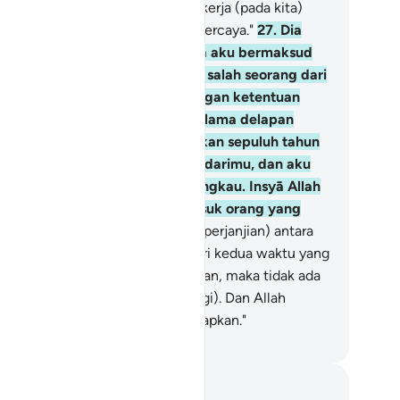
ik yang engkau ambil sebagai pekerja (pada kita)
lah orang yang kuat dan dapat dipercaya."
27
.
Dia
yu'aib) berkata, "Sesungguhnya aku bermaksud
gin menikahkan engkau dengan salah seorang dari
dua anak perempuanku ini, dengan ketentuan
hwa engkau bekerja padaku selama delapan
hun, dan jika engkau sempurnakan sepuluh tahun
ka itu adalah (suatu kebaikan) darimu, dan aku
dak bermaksud memberatkan engkau. Insyā Allah
gkau akan mendapatiku termasuk orang yang
ik."
28
.
Dia (Musa) berkata, "Itu (perjanjian) antara
u dan engkau. Yang mana saja dari kedua waktu yang
tentukan itu yang aku sempurnakan, maka tidak ada
tutan (tambahan) atas diriku (lagi). Dan Allah
njadi saksi atas apa yang kita ucapkan."
donesian Islamic affairs ministry
tatan dan Refleksi