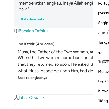
memberatkan engkau. Insyā Allah engkau aka
Portu
baik."
русск
Kata demi kata
Shqip
Bacalah Tafsir
ภาษา
Türkç
Ibn Kathir (Abridged)
Musa, the Father of the Two Women, and His M
اردو
When the two women came back quickly with th
简体
that they returned so soon. He asked them wh
what Musa, peace be upon him, had done. So he
Melay
Baca selengkapnya
Españ
Kiswah
Lihat Qiraat
Tiếng 