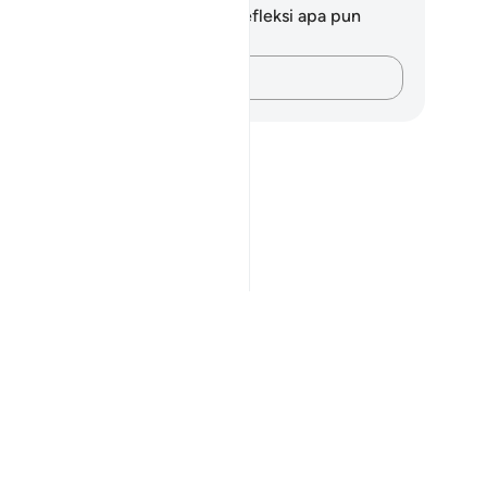
da tidak memiliki catatan atau refleksi apa pun
ngenai ayat ini.
Catatlah pikiran Anda…