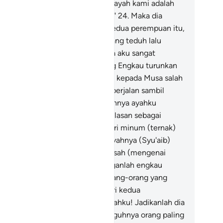
mulangkan (ternaknya), sedang ayah kami adalah
ng tua yang telah lanjut usianya."
24
.
Maka dia
usa) memberi minum (ternak) kedua perempuan itu,
mudian dia kembali ke tempat yang teduh lalu
rdoa, "Ya Tuhanku, sesungguhnya aku sangat
merlukan kebaikan apa pun yang Engkau turunkan
padaku."
25
.
Kemudian datanglah kepada Musa salah
orang dari kedua perempuan itu berjalan sambil
lu-malu, dia berkata, "Sesungguhnya ayahku
ngundangmu untuk memberi balasan sebagai
balan atas (kebaikan)mu memberi minum (ternak)
mi." Ketika (Musa) mendatangi ayahnya (Syu'aib)
n dia menceritakan kepadanya kisah (mengenai
inya), dia (Syu'aib) berkata, "Janganlah engkau
kut! Engkau telah selamat dari orang-orang yang
im itu."
26
.
Dan salah seorang dari kedua
erempuan) itu berkata, "Wahai ayahku! Jadikanlah dia
bagai pekerja (pada kita), sesungguhnya orang paling