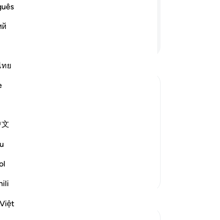
me
n mendapatiku termasuk orang yang
guês
ora
ий
(M
Lanjutkan Membaca
ke
be
me
ไทย
ke
e
se
ma
arriage to One of Them
me
e sheep, their father was surprised
中文
im
at had happened, and they told him
ka
 sent one of them to call him
…
u
da
dir
ol
ta
Lebih Banyak Tafsir
ili
zal
(p
Việt
se