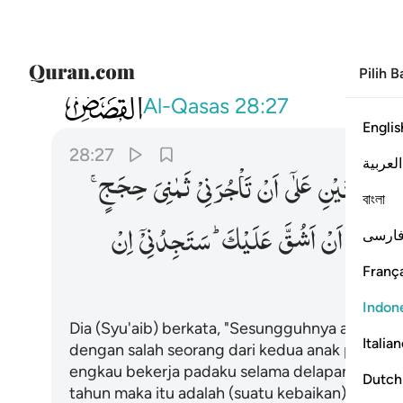
Pilih 
028
قال اني اريد ان انكحك احدى ابنتي ها
Al-Qasas
28:27
Englis
28:27
العربية
نَتَیَّ
هٰتَیْنِ
عَلٰۤی
اَنْ
تَاْجُرَنِیْ
ثَمٰنِیَ
حِجَجٍ ۚ
বাংলা
اۤ
اُرِیْدُ
اَنْ
اَشُقَّ
عَلَیْكَ ؕ
سَتَجِدُنِیْۤ
اِنْ
ارسی
França
Indon
Dia (Syu'aib) berkata, "Sesungguhnya aku be
Italia
dengan salah seorang dari kedua anak peremp
engkau bekerja padaku selama delapan tahun,
Dutch
tahun maka itu adalah (suatu kebaikan) darimu