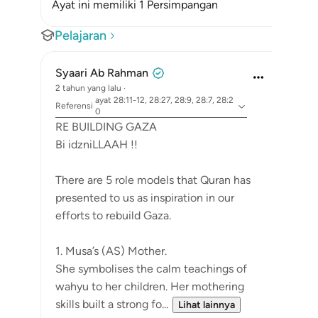
Ayat ini memiliki 1 Persimpangan
Pelajaran
Syaari Ab Rahman
2 tahun yang lalu
·
ayat 28:11-12, 28:27, 28:9, 28:7, 28:2
Referensi
0
RE BUILDING GAZA
Bi idzniLLAAH !!
There are 5 role models that Quran has
presented to us as inspiration in our
efforts to rebuild Gaza.
1. Musa’s (AS) Mother.
She symbolises the calm teachings of
wahyu to her children. Her mothering
skills built a strong fo...
Lihat lainnya