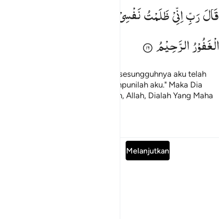
ال رب اني ظلمت نفسي فاغفر لي فغفر له انه هو الغفور الرحيم ١٦
قَالَ
رَبِّ
اِنِّیْ
ظَلَمْتُ
نَفْسِیْ
فَاغْفِرْ
لِیْ
فَغَفَرَ
لَهٗ ؕ
اِنَّهٗ
هُوَ
َالَ رَبِّ إِنِّى ظَلَمْتُ نَفْسِى فَٱغْفِرْ لِى فَغَفَرَ لَهُۥٓ ۚ إِنَّهُۥ هُوَ ٱلْغَفُور
الْغَفُوْرُ
الرَّحِیْمُ
Dia (Musa) berdoa, "Ya Tuhanku, sesungguhnya aku telah
menzalimi diriku sendiri, maka ampunilah aku." Maka Dia
(Allah) mengampuninya. Sungguh, Allah, Dialah Yang Maha
Pengampun, Maha Penyayang.
Tafsir
Pelajaran
Refleksi
Baca Surah lengkap
Melanjutkan