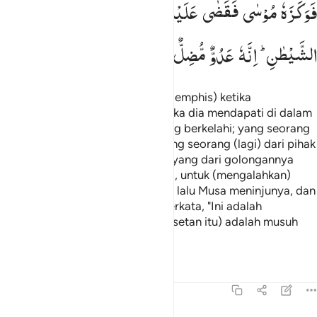
فَوَكَزَهٗ
مُوْسٰی
فَقَضٰی
عَلَیْهِ ؗۗ
قَالَ
هٰذَا
مِنْ
عَمَلِ
الشَّیْطٰنِ ؕ
اِنَّهٗ
عَدُوٌّ
مُّضِلٌّ
مُّبِیْنٌ
Dan dia (Musa) masuk ke kota (Memphis) ketika
penduduknya sedang lengah, maka dia mendapati di dalam
kota itu dua orang laki-laki sedang berkelahi; yang seorang
dari kaumnya (Bani Israil) dan yang seorang (lagi) dari pihak
musuhnya (kaum Fir'aun). Orang yang dari golongannya
meminta pertolongan kepadanya, untuk (mengalahkan)
orang yang dari pihak musuhnya, lalu Musa meninjunya, dan
musuhnya itu mati. Dia (Musa) berkata, "Ini adalah
perbuatan setan.
Sungguh, dia (setan itu) adalah musuh
1
yang jelas menyesatkan."
Tafsir
Pelajaran
Refleksi
28:16