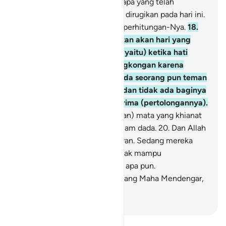
diberi balasan sesuai dengan apa yang telah
dikerjakannya. Tidak ada yang dirugikan pada hari ini.
Sungguh, Allah sangat cepat perhitungan-Nya.
18
.
Dan berilah mereka peringatan akan hari yang
semakin dekat (hari Kiamat, yaitu) ketika hati
(menyesak) sampai di kerongkongan karena
menahan kesedihan. Tidak ada seorang pun teman
setia bagi orang yang zalim dan tidak ada baginya
seorang penolong yang diterima (pertolongannya).
19
.
Dia mengetahui (pandangan) mata yang khianat
dan apa yang tersembunyi dalam dada.
20
.
Dan Allah
memutuskan dengan kebenaran. Sedang mereka
yang disembah selain-Nya tidak mampu
memutuskan dengan sesuatu apa pun.
Sesungguhnya Allah, Dialah Yang Maha Mendengar,
Maha Melihat.
-
Indonesian Islamic affairs ministry