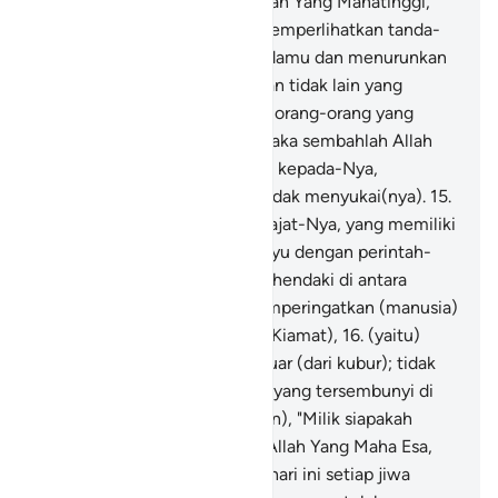
(sekarang ini) adalah pada Allah Yang Mahatinggi,
Mahabesar.
13
.
Dialah yang memperlihatkan tanda-
tanda (kekuasaan)-Nya kepadamu dan menurunkan
rezeki dari langit untukmu. Dan tidak lain yang
mendapat pelajaran hanyalah orang-orang yang
kembali (kepada Allah).
14
.
Maka sembahlah Allah
dengan tulus ikhlas beragama kepada-Nya,
meskipun orang-orang kafir tidak menyukai(nya).
15
.
(Dialah) Yang Mahatinggi derajat-Nya, yang memiliki
Arasy, yang menurunkan wahyu dengan perintah-
Nya kepada siapa yang Dia kehendaki di antara
hamba-hamba-Nya, agar memperingatkan (manusia)
tentang hari pertemuan (hari Kiamat),
16
.
(yaitu)
pada hari (ketika) mereka keluar (dari kubur); tidak
sesuatu pun keadaan mereka yang tersembunyi di
sisi Allah. (Lalu Allah berfirman), "Milik siapakah
kerajaan pada hari ini?" Milik Allah Yang Maha Esa,
Maha Mengalahkan.
17
.
Pada hari ini setiap jiwa