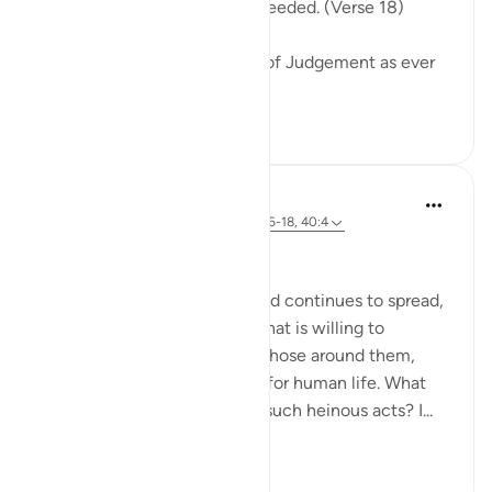
friend nor intercessor to be heeded. (Verse 18)
The surah describes the Day of Judgement as ever
drawing near...
Lihat lainnya
0
0
Hammad Fahim
2 tahun yang lalu
·
Referensi
ayat 40:16-18, 40:4
No injustice Today!
As the genocide escalates and continues to spread,
we are witnessing a regime that is willing to
mercilessly take the lives of those around them,
showing complete disregard for human life. What
emboldens them to commit such heinous acts? I...
Lihat lainnya
20
4