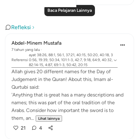
Baca Pelajaran Lainnya
Refleksi
Abdel-Minem Mustafa
7 tahun yang lalu
·
ayat 38:26, 88:1, 56:1, 37:21, 40:15, 50:20, 40:18, 3
Referensi
0:56, 19:39, 50:34, 101:1-3, 42:7, 9:18, 64:9, 40:32,
82:14-15, 4:87, 69:1-3, 50:42, 20:15
Allah gives 20 different names for the Day of
Judgement in the Quran! About this, Imam al-
Qurtubi said:
'Anything that is great has a many descriptions and
names; this was part of the oral tradition of the
Arabs. Consider how important the sword is to
them, an...
Lihat lainnya
21
4