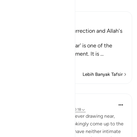
Bacalah Tafsir
Ibn Kathir (Abridged)
Warning of the Day of Resurrection and Allah's
judgement on that Day
`The Day that is drawing near' is one of the
names of the Day of Judgement. It is
…
Baca selengkapnya
Lebih Banyak Tafsir
Pelajaran
In the Shade of the Quran
31 minggu yang lalu
·
Referensi
ayat 40:18
Warn them of the Day that is ever drawing near,
when people's hearts will chokingly come up to the
throats. The wrongdoers will have neither intimate