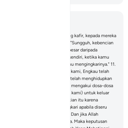
Baca dalam Konteks
Bab 40, Halaman 422, Juz 24
10
.
Sesungguhnya orang-orang kafir, kepada mereka
(pada hari Kiamat) diserukan, "Sungguh, kebencian
Allah (kepadamu) jauh lebih besar daripada
kebencianmu kepada dirimu sendiri, ketika kamu
diseru untuk beriman lalu kamu mengingkarinya."
11
.
Mereka menjawab, "Ya Tuhan kami, Engkau telah
mematikan kami dua kali dan telah menghidupkan
kami dua kali (pula), lalu kami mengakui dosa-dosa
kami. Maka adakah jalan (bagi kami) untuk keluar
(dari neraka)?"
12
.
Yang demikian itu karena
sesungguhnya kamu mengingkari apabila diseru
untuk menyembah Allah saja. Dan jika Allah
dipersekutukan, kamu percaya. Maka keputusan