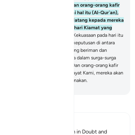
kepada jalan yang lurus.
55
.
Dan orang-orang kafir
itu senantiasa ragu mengenai hal itu (Al-Qur`an),
hingga saat (kematiannya) datang kepada mereka
dengan tiba-tiba, atau azab hari Kiamat yang
datang kepada mereka.
56
.
Kekuasaan pada hari itu
ada pada Allah, Dia memberi keputusan di antara
mereka. Maka orang-orang yang beriman dan
mengerjakan kebajikan berada dalam surga-surga
yang penuh kenikmatan.
57
.
Dan orang-orang kafir
dan yang mendustakan ayat-ayat Kami, mereka akan
merasakan azab yang menghinakan.
-
Indonesian Islamic affairs ministry
Bacalah Tafsir
Ibn Kathir (Abridged)
The Disbelievers will remain in Doubt and