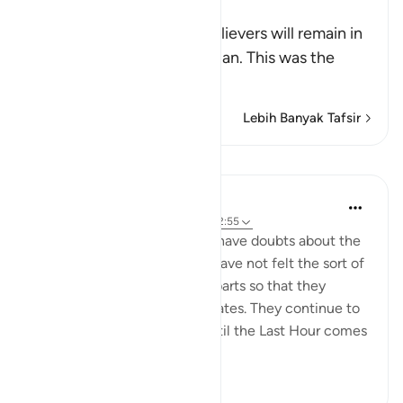
Confusion
Allah tells us that the disbelievers will remain in
doubt concerning this Qur'an. This was the
view
…
Baca selengkapnya
Lebih Banyak Tafsir
Pelajaran
In the Shade of the Quran
31 minggu yang lalu
·
Referensi
ayat 22:55
The unbelievers continue to have doubts about the
Qur'an because their hearts have not felt the sort of
pleasure and happiness it imparts so that they
appreciate the truth it advocates. They continue to
be in such state of doubt "until the Last Hour comes
sudd...
Lihat lainnya
0
0