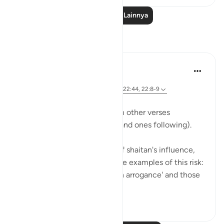
Baca Pelajaran Lainnya
Refleksi
Hana Alasry
7 tahun yang lalu
·
Referensi
ayat 22:52-55, 22:46, 22:17, 22:44, 22:8-9
We see previous themes from other verses
reemerging in these verses (and ones following).
Allah is mentioning the risk of shaitan's influence,
and earlier in the surat, we see examples of this risk:
those who 'turn their necks in arrogance' and those
who ...
Lihat lainnya
0
0