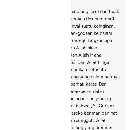
Bab 22, Halaman 305, Juz 17
52
.
Dan Kami tidak mengutus seorang rasul dan tidak
(pula) seorang nabi sebelum engkau (Muhammad),
melainkan apabila dia mempunyai suatu keinginan,
setan pun memasukkan godaan-godaan ke dalam
keinginannya itu. Tetapi Allah menghilangkan apa
yang dimasukkan setan itu, dan Allah akan
menguatkan ayat-ayat-Nya. Dan Allah Maha
Mengetahui, Mahabijaksana,
53
.
Dia (Allah) ingin
menjadikan godaan yang ditimbulkan setan itu
sebagai cobaan bagi orang-orang yang dalam hatinya
ada penyakit dan orang yang berhati keras. Dan
orang-orang yang zalim itu benar-benar dalam
permusuhan yang jauh.
54
.
Dan agar orang-orang
yang telah diberi ilmu meyakini bahwa (Al-Qur`an)
itu benar dari Tuhanmu lalu mereka beriman dan hati
mereka tunduk kepadanya. Dan sungguh, Allah
pemberi petunjuk bagi orang-orang yang beriman