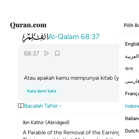
Pilih 
068
ام لكم كتاب فيه تدرسون ٣٧
Al-Qalam
68:37
Englis
68:37
العربية
বাংলা
Atau apakah kamu mempunyai kitab (yang ditur
ارسی
Kata demi kata
França
Bacalah Tafsir
Indon
Italia
Ibn Kathir (Abridged)
Dutch
A Parable of the Removal of the Earnings of the