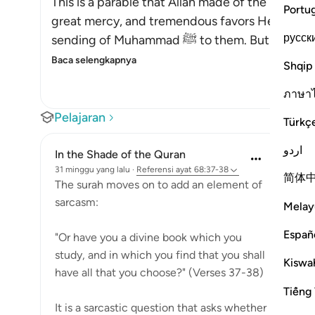
This is a parable that Allah made of the behavio
Portu
great mercy, and tremendous favors He grante
русск
sending of Muhammad ﷺ to the
Baca selengkapnya
Shqip
ภาษา
Pelajaran
Türkç
اردو
In the Shade of the Quran
31 minggu yang lalu
·
Referensi
ayat 68:37-38
简体
The surah moves on to add an element of
sarcasm:
Melay
Españ
"Or have you a divine book which you
study, and in which you find that you shall
Kiswah
have all that you choose?" (Verses 37-38)
Tiếng 
It is a sarcastic question that asks whether