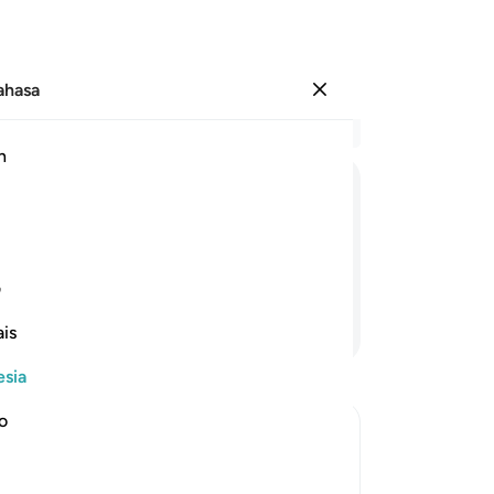
Bahasa
Masuk
Ba
h
Bab
34
اَمْ
لَكُمْ
كِتٰبٌ
فِیْهِ
تَدْرُسُوْنَ
(d
Tu
unkan Allah) yang kamu pelajari?
or
ف
be
Lanjutkan Membaca
is
de
37
esia
di
Se
no
di
 Disbelievers
ja