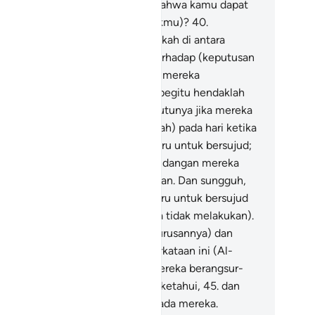
tap berlaku sampai hari Kiamat; bahwa kamu dapat
ngambil keputusan (sekehendakmu)?
40
.
nyakanlah kepada mereka, "Siapakah di antara
reka yang bertanggung jawab terhadap (keputusan
g diambil itu)?"
41
.
Atau apakah mereka
mpunyai sekutu-sekutu? Kalau begitu hendaklah
reka mendatangkan sekutu-sekutunya jika mereka
ang-orang yang benar.
42
.
(Ingatlah) pada hari ketika
tis disingkapkan dan mereka diseru untuk bersujud;
ka mereka tidak mampu,
43
.
pandangan mereka
rtunduk ke bawah, diliputi kehinaan. Dan sungguh,
hulu (di dunia) mereka telah diseru untuk bersujud
ktu mereka sehat (tetapi mereka tidak melakukan).
.
Maka serahkanlah kepada-Ku (urusannya) dan
ang-orang yang mendustakan perkataan ini (Al-
r`an). Kelak akan Kami hukum mereka berangsur-
gsur dari arah yang tidak mereka ketahui,
45
.
dan
u memberi tenggang waktu kepada mereka.