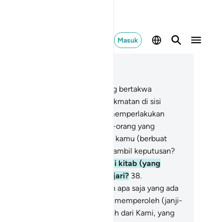
Masuk
ca dalam Konteks
 68, Halaman 511, Juz 29
.
Sungguh, bagi orang-orang yang bertakwa
isediakan) surga yang penuh kenikmatan di sisi
hannya.
35
.
Apakah patut Kami memperlakukan
ang-orang Islam itu seperti orang-orang yang
rdosa (orang kafir)?
36
.
Mengapa kamu (berbuat
mikian)? Bagaimana kamu mengambil keputusan?
.
Atau apakah kamu mempunyai kitab (yang
turunkan Allah) yang kamu pelajari?
38
.
sungguhnya kamu dapat memilih apa saja yang ada
 dalamnya.
39
.
Atau apakah kamu memperoleh (janji-
nji yang diperkuat dengan) sumpah dari Kami, yang