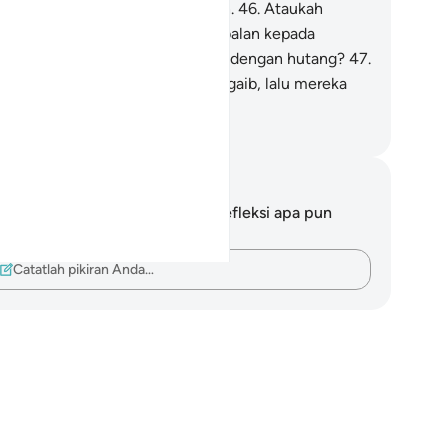
ngguh, rencana-Ku sangat teguh.
46
.
Ataukah
gkau (Muhammad) meminta imbalan kepada
reka, sehingga mereka dibebani dengan hutang?
47
.
aukah mereka mengetahui yang gaib, lalu mereka
nuliskannya?
donesian Islamic affairs ministry
tatan dan Refleksi
da tidak memiliki catatan atau refleksi apa pun
ngenai ayat ini.
Catatlah pikiran Anda…