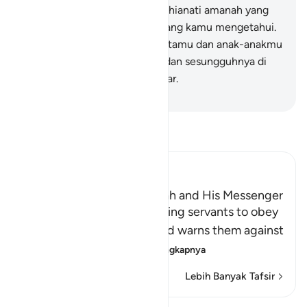
(juga) janganlah kamu mengkhianati amanah yang
dipercayakan kepadamu, sedang kamu mengetahui.
28
.
Dan ketahuilah bahwa hartamu dan anak-anakmu
itu hanyalah sebagai cobaan dan sesungguhnya di
sisi Allah ada pahala yang besar.
-
Indonesian Islamic affairs ministry
Bacalah Tafsir
Ibn Kathir (Abridged)
The Command to obey Allah and His Messenger
Allah commands His believing servants to obey
Him and His Messenger and warns them against
defying him and
…
Baca selengkapnya
Lebih Banyak Tafsir
Refleksi