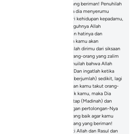
diri.
24
.
Wahai orang-orang yang beriman! Penuhilah
seruan Allah dan Rasul apabila dia menyerumu
kepada sesuatu yang memberi kehidupan kepadamu,
dan ketahuilah bahwa sesungguhnya Allah
membatasi antara manusia dan hatinya dan
sesungguhnya kepada-Nyalah kamu akan
dikumpulkan.
25
.
Dan peliharalah dirimu dari siksaan
yang tidak hanya menimpa orang-orang yang zalim
saja di antara kamu. Dan ketahuilah bahwa Allah
sangat keras siksaan-Nya.
26
.
Dan ingatlah ketika
kamu (para Muhajirin) masih (berjumlah) sedikit, lagi
tertindas di bumi (Mekkah), dan kamu takut orang-
orang (Mekkah) akan menculik kamu, maka Dia
memberi kamu tempat menetap (Madinah) dan
dijadikan-Nya kamu kuat dengan pertolongan-Nya
dan diberi-Nya kamu rezeki yang baik agar kamu
bersyukur.
27
.
Wahai orang-orang yang beriman!
Janganlah kamu mengkhianati Allah dan Rasul dan