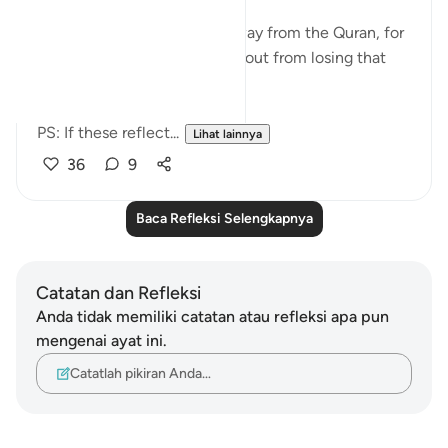
heart
If you see yourself turning away from the Quran, for
whatever reason then watch out from losing that
status and that closeness.
PS: If these reflect...
Lihat lainnya
36
9
Baca Refleksi Selengkapnya
Catatan dan Refleksi
Anda tidak memiliki catatan atau refleksi apa pun
mengenai ayat ini.
Catatlah pikiran Anda…