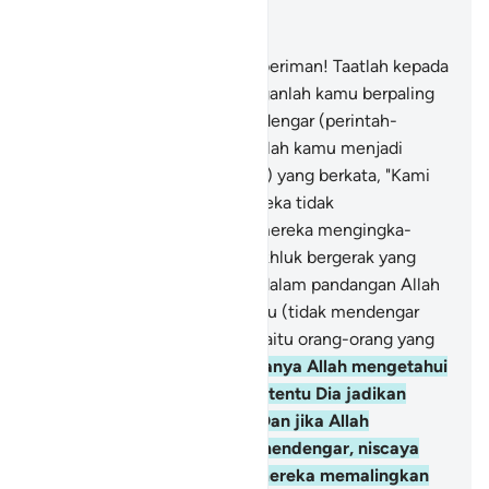
Baca dalam Konteks
Bab 8, Halaman 161, Juz 9
20
.
Wahai orang-orang yang beriman! Taatlah kepada
Allah dan Rasul-Nya, dan janganlah kamu berpaling
dari-Nya, padahal kamu mendengar (perintah-
perintah-Nya),
21
.
dan janganlah kamu menjadi
seperti orang-orang (munafik) yang berkata, "Kami
men­dengarkan," padahal mereka tidak
mendengarkan (karena hati mereka menging­ka­
rinya).
22
.
Sesungguhnya makhluk bergerak yang
bernyawa yang paling buruk dalam pandangan Allah
ialah mereka yang tuli dan bisu (tidak mendengar
dan memahami kebenaran) yaitu orang-orang yang
tidak mengerti.
23
.
Dan sekiranya Allah mengetahui
ada kebaikan pada mereka, tentu Dia jadikan
mereka dapat mendengar. Dan jika Allah
menjadikan mereka dapat mendengar, niscaya
mereka berpaling, sedang mereka memalingkan