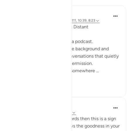
ekaterina myachina
19 minggu yang lalu
·
Referensi
ayat 2:111, 10:39, 8:23
When the Qur’an Stops Being Distant
It began, unexpectedly, with a podcast.
Not a short clip you play in the background and
forget—but one of those conversations that quietly
pulls you in, almost without permission.
I didn’t plan to finish it. But somewhere ...
Lihat lainnya
9
0
Mohannad Hakeem
4 tahun yang lalu
·
Referensi
ayat 8:23
If Allah made you hear His words then this is a sign
that Allah loves you and knows the goodness in your