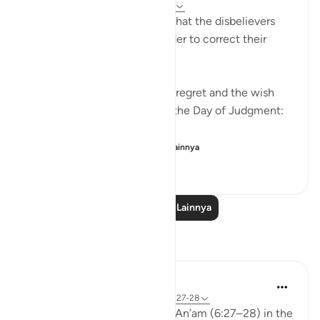
5 tahun yang lalu
·
Referensi
ayat 6:27
We are now living in a world that the disbelievers
would wish to return to in order to correct their
relationship with Allah ﷻ.
Allah ﷻ mentioned to us the regret and the wish
the disbelievers will have on the Day of Judgment:
وَلَو تَرى إِذ وُقِفوا عَلَى ال...
Lihat lainnya
25
2
667
Baca Pelajaran Lainnya
Refleksi
aira Fatima
24 minggu yang lalu
·
Referensi
ayat 6:27-28
While reflecting on Surah Al-An’am (6:27–28) in the