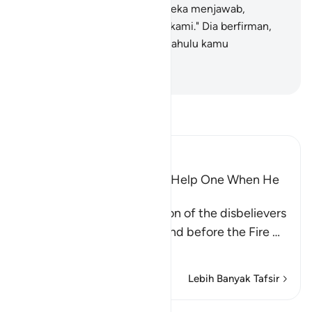
(kebangkitan) ini benar?" Mereka menjawab,
"Sungguh benar, demi Tuhan kami." Dia berfirman,
"Rasakanlah azab ini, karena dahulu kamu
mengingkarinya."
-
Indonesian Islamic affairs ministry
Bacalah Tafsir
Ibn Kathir (Abridged)
Wishes and Hopes Do Not Help One When He
Sees the Torment
Allah mentions the condition of the disbelievers
when they are made to stand before the Fire
…
Baca selengkapnya
Lebih Banyak Tafsir
Lihat Qiraat