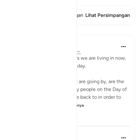
Ayat ini memiliki 1 Persimpangan
Lihat Persimpangan
Pelajaran
Abu Bakr Zoud
4 tahun yang lalu
·
Referensi
ayat 6:27
Don't complain about the days we are living in now,
even if they are dark difficult day.
These hours and minutes that are going by, are the
same hours and minutes many people on the Day of
Judgment would beg to come back to in order to
correct their relation...
Lihat lainnya
36
2
493
Abu Bakr Zoud