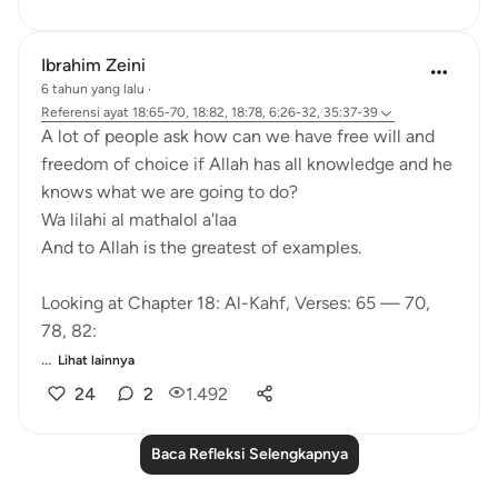
Ibrahim Zeini
6 tahun yang lalu
·
Referensi
ayat 18:65-70, 18:82, 18:78, 6:26-32, 35:37-39
A lot of people ask how can we have free will and
freedom of choice if Allah has all knowledge and he
knows what we are going to do?
Wa lilahi al mathalol a'laa
And to Allah is the greatest of examples.
Looking at Chapter 18: Al-Kahf, Verses: 65 — 70,
78, 82:
...
Lihat lainnya
24
2
1.492
Baca Refleksi Selengkapnya