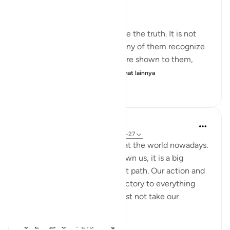
Qur’an, I was deeply shaken.
It is not that people do not see the truth. It is not
that the signs are unclear. Many of them recognize
the truth. Even if miracles were shown to them,
even if they were returne...
Lihat lainnya
1
0
37
Nadrah
5 tahun yang lalu
·
Referensi
ayat 6:25-27
It is very concerning looking at the world nowadays.
With every sign Allah has shown us, it is a big
reminder to return to the right path. Our action and
words should not be contradictory to everything
Allah said in al-Quran. We must not take our
favourite par...
Lihat lainnya
2
0
213