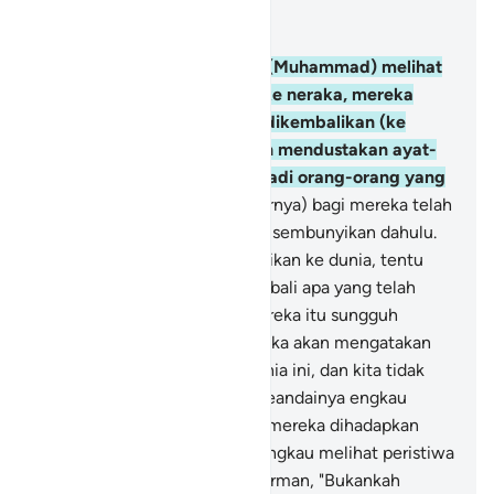
Baca dalam Konteks
Bab 6, Halaman 118, Juz 7
27
.
Dan seandainya engkau (Muhammad) melihat
ketika mereka dihadapkan ke neraka, mereka
berkata, "Seandainya kami dikembalikan (ke
dunia) tentu kami tidak akan mendustakan ayat-
ayat Tuhan kami, serta menjadi orang-orang yang
beriman."
28
.
Tetapi (sebenarnya) bagi mereka telah
nyata kejahatan yang mereka sembunyikan dahulu.
Seandainya mereka dikembalikan ke dunia, tentu
mereka akan mengulang kembali apa yang telah
dilarang mengerjakannya. Mereka itu sungguh
pendusta.
29
.
Dan tentu mereka akan mengatakan
(pula), "Hidup hanyalah di dunia ini, dan kita tidak
akan dibangkitkan."
30
.
Dan seandainya engkau
(Muhammad) melihat ketika mereka dihadapkan
kepada Tuhannya (tentulah engkau melihat peristiwa
yang mengharukan). Dia Berfirman, "Bukankah