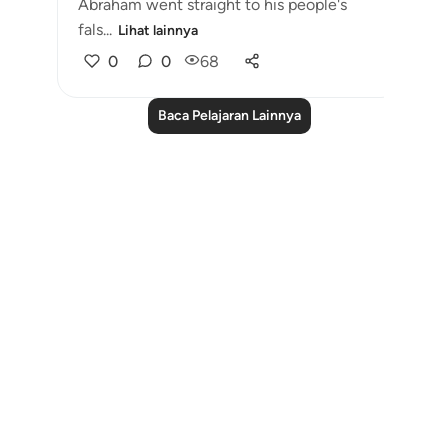
Abraham went straight to his people's
fals...
Lihat lainnya
0
0
68
Baca Pelajaran Lainnya
Notes
placeholders
close