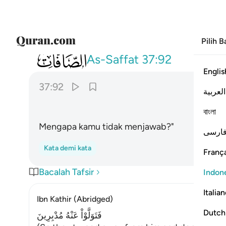
Pilih 
037
ما لكم لا تنطقون ٩٢
As-Saffat
37:92
Englis
37:92
العربية
বাংলা
Mengapa kamu tidak menjawab?"
ارسی
Kata demi kata
França
Bacalah Tafsir
Indon
Italia
Ibn Kathir (Abridged)
Dutch
فَتَوَلَّوْاْ عَنْهُ مُدْبِرِينَ