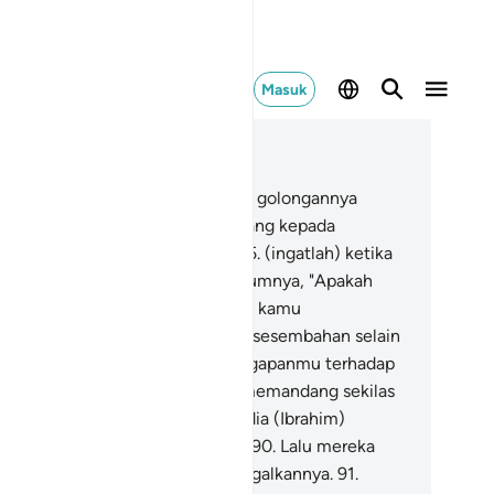
Masuk
ca dalam Konteks
 37, Halaman 404, Juz 23
.
Dan sungguh, Ibrahim termasuk golongannya
uh).
84
.
(Ingatlah) ketika dia datang kepada
hannya dengan hati yang suci,
85
.
(ingatlah) ketika
a berkata kepada ayahnya dan kaumnya, "Apakah
ng kamu sembah itu?
86
.
Apakah kamu
nghendaki kebohongan dengan sesembahan selain
ah itu?
87
.
Maka bagaimana anggapanmu terhadap
han seluruh alam?"
88
.
Lalu dia memandang sekilas
 bintang-bintang,
89
.
kemudian dia (Ibrahim)
rkata, "Sesungguhnya aku sakit."
90
.
Lalu mereka
rpaling darinya dan pergi meninggalkannya.
91
.