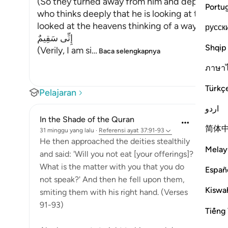
(So they turned away from him and departed.) 
Portu
who thinks deeply that he is looking at the sta
looked at the heavens thinking of a way to distr
русск
إِنِّى سَقِيمٌ
Shqip
(Verily, I am si
…
Baca selengkapnya
ภาษา
Türkç
Pelajaran
اردو
In the Shade of the Quran
简体
31 minggu yang lalu
·
Referensi
ayat 37:91-93
He then approached the deities stealthily
Melay
and said: 'Will you not eat [your offerings]?
What is the matter with you that you do
Españ
not speak?' And then he fell upon them,
Kiswah
smiting them with his right hand. (Verses
91-93)
Tiếng 