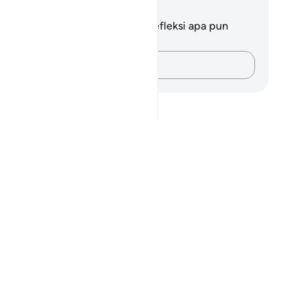
tatan dan Refleksi
da tidak memiliki catatan atau refleksi apa pun
ngenai ayat ini.
Catatlah pikiran Anda…