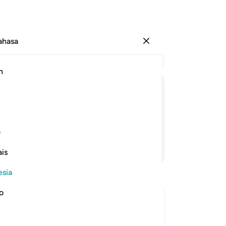
Bahasa
Masuk
Ba
h
Bab
83
مَا
لَكُمْ
لَا
تَنْطِقُوْنَ
(N
Tu
di
ف
ya
Lanjutkan Membaca
is
me
All
esia
Tu
ke
no
be
be