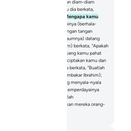
mudian dia (Ibrahim) pergi dengan diam-diam
pada berhala-berhala mereka; lalu dia berkata,
engapa kamu tidak makan?
92
.
Mengapa kamu
dak menjawab?"
93
.
Lalu dihadapinya (berhala-
rhala) itu sambil memukulnya dengan tangan
nannya.
94
.
Kemudian mereka (kaumnya) datang
rgegas kepadanya.
95
.
Dia (Ibrahim) berkata, "Apakah
mu menyembah patung-patung yang kamu pahat
?
96
.
Padahal Allah lah yang menciptakan kamu dan
a yang kamu perbuat."
97
.
Mereka berkata, "Buatlah
ngunan (perapian) untuknya (membakar Ibrahim);
lu lemparkan dia ke dalam api yang menyala-nyala
."
98
.
Maka mereka bermaksud memperdayainya
ngan (membakar)nya, (namun Allah
nyelamatkannya), lalu Kami jadikan mereka orang-
ang yang hina.
donesian Islamic affairs ministry