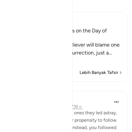
Bacalah Tafsir
Ibn Kathir (Abridged)
The arguing of the Idolators on the Day of
Resurrection
Allah tells us that the disbeliever will blame one
another in the arena of Resurrection, just a
…
Baca selengkapnya
Lebih Banyak Tafsir
Pelajaran
In the Shade of the Quran
31 minggu yang lalu
·
Referensi
ayat 37:32
The misleaders will say to the ones they led astray,
you joined us because of your propensity to follow
error. We did nothing to you; instead, you followed