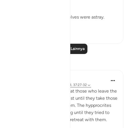
us in our error:
If we led you astray, we ourselves were astray.
(Verse 32)
0
0
Baca Pelajaran Lainnya
Refleksi
tareq abed
8 tahun yang lalu
·
Referensi
ayat 33:13, 37:27-32
One lesson to draw from is that those who leave the
obedience of Allah will not rest until they take those
who are on his obedience them. The hypprocrites
here couldnt stop at retreating until they tried to
convince the companions to retreat with them.
Maybe t...
Lihat lainnya