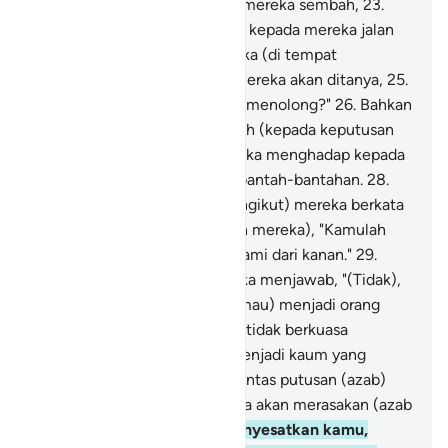
mereka dan apa yang dahulu mereka sembah,
23
.
selain Allah, lalu tunjukkanlah kepada mereka jalan
ke nereka.
24
.
Tahanlah mereka (di tempat
perhentian), sesungguhnya mereka akan ditanya,
25
.
"Mengapa kamu tidak tolong-menolong?"
26
.
Bahkan
mereka pada hari itu menyerah (kepada keputusan
Allah).
27
.
Dan sebagian mereka menghadap kepada
sebagian yang lain saling berbantah-bantahan.
28
.
Sesungguhnya (pengikut-pengikut) mereka berkata
(kepada pemimpin-pemimpin mereka), "Kamulah
yang dahulu datang kepada kami dari kanan."
29
.
(Pemimpin-pemimpin) mereka menjawab, "(Tidak),
bahkan kamulah yang tidak (mau) menjadi orang
mukmin,
30
.
sedangkan kami tidak berkuasa
terhadapmu, bahkan kamu menjadi kaum yang
melampaui batas.
31
.
Maka pantas putusan (azab)
Tuhan menimpa kita; pasti kita akan merasakan (azab
itu).
32
.
Maka kami telah menyesatkan kamu,