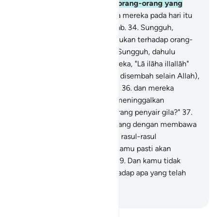
sesungguhnya kami sendiri, orang-orang yang
sesat."
33
.
Maka sesunguhnya mereka pada hari itu
bersama-sama merasakan azab.
34
.
Sungguh,
demikianlah Kami memperlakukan terhadap orang-
orang yang berbuat dosa.
35
.
Sungguh, dahulu
apabila dikatakan kepada mereka, "Lā ilāha illallāh"
(Tidak ada tuhan yang berhak disembah selain Allah),
mereka menyombongkan diri,
36
.
dan mereka
berkata, "Apakah kami harus meninggalkan
sesembahan kami karena seorang penyair gila?"
37
.
Padahal dia (Muhammad) datang dengan membawa
kebenaran dan membenarkan rasul-rasul
(sebelumnya).
38
.
Sungguh, kamu pasti akan
merasakan azab yang pedih.
39
.
Dan kamu tidak
diberi balasan melainkan terhadap apa yang telah
kamu kerjakan,
-
Indonesian Islamic affairs ministry