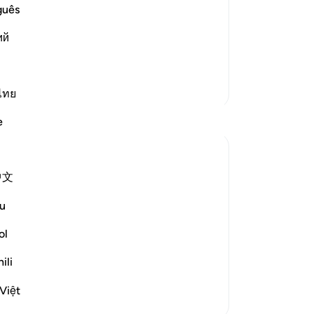
he resurrection, which is harder to
Ka
guês
eavens, the earth, the angels, devils,
19
ий
them' Ibn Mas`ud said that they
sa
me
kam
Lebih Banyak Tafsir
ha
ไทย
-
In
e
Ca
An
中文
me
:
u
 reminded of the truth, they pay no heed;
ol
Verses 12-14)
ili
at lainnya
Việt