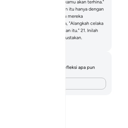
takanlah (Muhammad), "Ya, dan kamu akan terhina."
.
Maka sesungguhnya kebangkitan itu hanya dengan
tu teriakan saja; maka seketika itu mereka
lihatnya.
20
.
Dan mereka berkata, "Alangkah celaka
i! (Kiranya) inilah hari pembalasan itu."
21
.
Inilah
ri keputusan yang dahulu kamu dustakan.
donesian Islamic affairs ministry
tatan dan Refleksi
da tidak memiliki catatan atau refleksi apa pun
ngenai ayat ini.
Catatlah pikiran Anda…