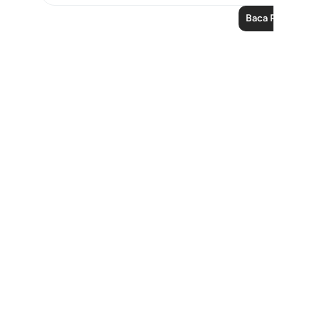
Baca Pelajaran 
Notes
placeholders
close