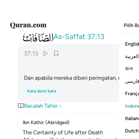
Pilih 
037
واذا ذكروا لا يذكرون ١٣
As-Saffat
37:13
Englis
37:13
العربية
বাংলা
Dan apabila mereka diberi peringatan, mereka
ارسی
Kata demi kata
França
Bacalah Tafsir
Indon
Italia
Ibn Kathir (Abridged)
Dutch
The Certainty of Life after Death