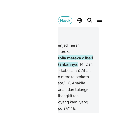
Masuk
ca dalam Konteks
 37, Halaman 402, Juz 23
.
Bahkan engkau (Muhammad) menjadi heran
erhadap keingkaran mereka) dan mereka
nghinakan (engkau).
13
.
Dan apabila mereka diberi
ringatan, mereka tidak mengindahkannya.
14
.
Dan
abila mereka melihat suatu tanda (kebesaran) Allah,
reka memperolok-olokan.
15
.
Dan mereka berkata,
i tidak lain hanyalah sihir yang nyata."
16
.
Apabila
mi telah mati dan telah menjadi tanah dan tulang-
lulang, apakah benar kami akan dibangkitkan
embali)?
17
.
Dan apakah nenek moyang kami yang
lah terdahulu (akan dibangkitkan pula)?"
18
.