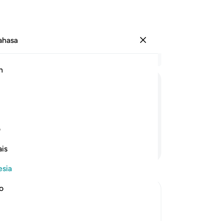
Bahasa
Masuk
Ba
h
Bab
12
وَاِذَا
ذُكِّرُوْا
لَا
یَذْكُرُوْنَ
(t
me
 tidak mengindahkannya.
pe
ف
ap
Lanjutkan Membaca
is
me
"In
esia
ka
be
no
(k
te