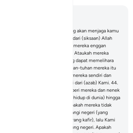
Baca dalam Konteks
Bab 21, Halaman 294, Juz 17
42
.
Katakanlah, "Siapakah yang akan menjaga kamu
pada waktu malam dan siang dari (siksaan) Allah
Yang Maha Pengasih?" Tetapi mereka enggan
mengingat Tuhan mereka.
43
.
Ataukah mereka
mempunyai tuhan-tuhan yang dapat memelihara
mereka dari (azab) Kami? Tuhan-tuhan mereka itu
tidak sanggup menolong diri mereka sendiri dan
tidak (pula) mereka dilindungi dari (azab) Kami.
44
.
Sebenarnya Kami telah memberi mereka dan nenek
moyang mereka kenikmatan (hidup di dunia) hingga
panjang usia mereka. Maka apakah mereka tidak
melihat bahwa Kami mendatangi negeri (yang
berada di bawah kekuasaan orang kafir), lalu Kami
kurangi luasnya dari ujung-ujung negeri. Apakah