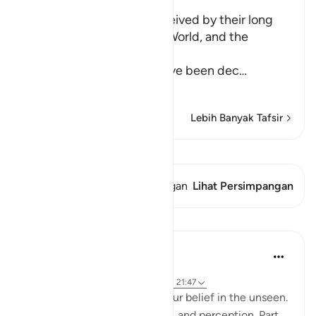
How the Idolators are deceived by their long
and luxurious Lives in this World, and the
Explanation of the Truth
Allah explains that they have been dec
…
Baca selengkapnya
Lebih Banyak Tafsir
Lihat Qiraat
Ayat ini memiliki 1 Persimpangan
Lihat Persimpangan
Pelajaran
Hammad Fahim
2 tahun yang lalu
·
Referensi
ayat 40:46-50, 1:4, 40:16-17, 21:47
A central part of our faith Is our belief in the unseen.
It is a realm beyond our grasp, and perception. Part