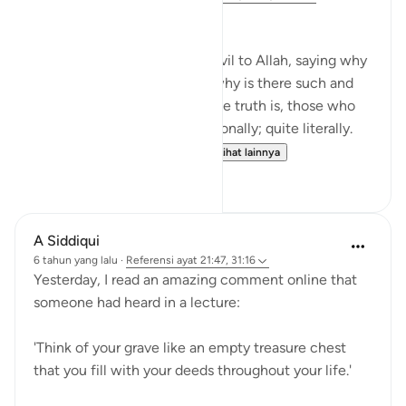
NONE WILL BE WRONGED
Many disbelievers attribute evil to Allah, saying why
did so and so suffer such or why is there such and
such a natural disaster. But the truth is, those who
disbelieve think one-dimensionally; quite literally.
For many, there is no life ...
Lihat lainnya
4
0
A Siddiqui
6 tahun yang lalu
·
Referensi
ayat 21:47, 31:16
Yesterday, I read an amazing comment online that
someone had heard in a lecture:
'Think of your grave like an empty treasure chest
that you fill with your deeds throughout your life.'