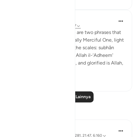
Prophetic Commentary
8 tahun yang lalu
·
Referensi
ayat 21:47
Abu Hurayrah narrates: 'There are two phrases that
are beloved to the Exceptionally Merciful One, light
on the tongue, but heavy on the scales: subhân
Allahi wabihamdi and subhân Allah il-‘Adheem'
(glroified is Allah in His praise, and glorified is Allah,
the ...
Lihat lainnya
0
0
Baca Pelajaran Lainnya
Refleksi
Shafowan W. Mahmood
31 minggu yang lalu
·
Referensi
ayat 2:281, 21:47, 6:160