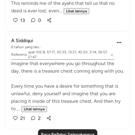
This reminds me of the ayahs that tell us that no
deed is ever lost, even...
Lihat lainnya
13
0
A Siddiqui
6 tahun yang lalu
·
ayat 102:8, 57:17, 50:35, 13:21, 42:20, 3:14, 36:57,
Referensi
21:47
Imagine that everywhere you go throughout the
day, there is a treasure chest coming along with you.
Every time you have a desire for something that is
unlawful, deny yourself and imagine that you are
placing it inside of this treasure chest. And then try
to ...
Lihat lainnya
21
2
Baca Refleksi Selengkapnya