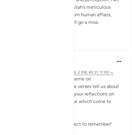
of our Iman in the unseen is Allah’s meticulous
judgement, where nothing from human affairs,
rights, liabilities or rewards will go a miss.
Everything...
Lihat lainnya
18
0
Hammad Fahim
2 tahun yang lalu
·
Referensi
ayat 14:42, 21:47, 40:17, 18:49, 3:108, 40:31, 11:102
As we explore this month's theme on
#DivineJustice
, what do these verses tell us about
Justice? I would love to read your reflections on
these verses or any other verse which come to
mind.
Remember to reflect and reflect to remember!
19
0