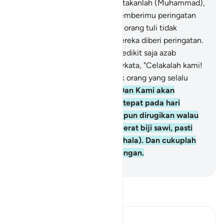
mereka yang menang?
45
.
Katakanlah (Muhammad),
"Sesungguhnya aku hanya memberimu peringatan
sesuai dengan wahyu." Tetapi orang tuli tidak
mendengar seruan apabila mereka diberi peringatan.
46
.
Dan jika mereka ditimpa sedikit saja azab
Tuhanmu, pastilah mereka berkata, "Celakalah kami!
Sesungguhnya kami termasuk orang yang selalu
menzalimi (diri sendiri)."
47
.
Dan Kami akan
memasang timbangan yang tepat pada hari
Kiamat, maka tidak seorang pun dirugikan walau
sedikit; sekali pun hanya seberat biji sawi, pasti
Kami mendatangkannya (pahala). Dan cukuplah
Kami yang membuat perhitungan.
-
Indonesian Islamic affairs ministry
Bacalah Tafsir
Ibn Kathir (Abridged)