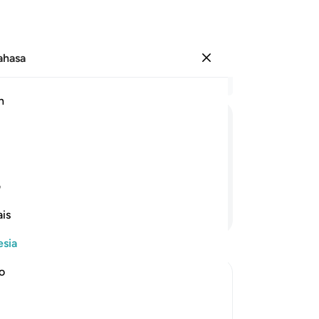
Bahasa
Masuk
Ba
h
Bab
69
وَبُرِّزَتِ
الْجَحِیْمُ
لِلْغٰوِیْنَ
Ke
ka
epada orang-orang yang sesat,"
me
ف
ka
Lanjutkan Membaca
is
(I
ke
esia
me
74
no
mo
ay of Resurrection, and the Arguments
be