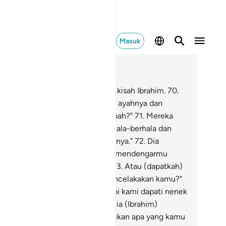
Masuk
ca dalam Konteks
 26, Halaman 334, Juz 19
.
Dan bacakanlah kepada mereka kisah Ibrahim.
70
.
tika dia (Ibrahim) berkata kepada ayahnya dan
umnya, "Apakah yang kamu sembah?"
71
.
Mereka
njawab, "Kami menyembah berhala-berhala dan
mi senantiasa tekun menyembahnya."
72
.
Dia
brahim) berkata, "Apakah mereka mendengarmu
tika kamu berdoa (kepadanya)?
73
.
Atau (dapatkah)
reka memberi manfaat atau mencelakakan kamu?"
.
Mereka menjawab, "Tidak, tetapi kami dapati nenek
yang kami berbuat begitu."
75
.
Dia (Ibrahim)
rkata, "Apakah kamu memperhatikan apa yang kamu