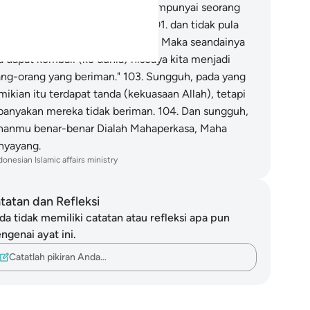
0
.
Maka (sekarang) kita tidak mempunyai seorang
n pemberi syafaat (penolong),
101
.
dan tidak pula
mpunyai teman yang akrab.
102
.
Maka seandainya
ta dapat kembali (ke dunia) niscaya kita menjadi
ang-orang yang beriman."
103
.
Sungguh, pada yang
mikian itu terdapat tanda (kekuasaan Allah), tetapi
banyakan mereka tidak beriman.
104
.
Dan sungguh,
hanmu benar-benar Dialah Mahaperkasa, Maha
nyayang.
donesian Islamic affairs ministry
tatan dan Refleksi
da tidak memiliki catatan atau refleksi apa pun
ngenai ayat ini.
Catatlah pikiran Anda…