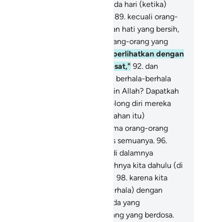
reka dibangkitkan,
88
.
(yaitu) pada hari (ketika)
rta dan anak-anak tidak berguna,
89
.
kecuali orang-
ang yang menghadap Allah dengan hati yang bersih,
.
dan surga didekatkan kepada orang-orang yang
rtakwa,
91
.
dan neraka Jahim diperlihatkan dengan
las kepada orang-orang yang sesat,"
92
.
dan
katakan kepada mereka, "Di mana berhala-berhala
ng dahulu kamu sembah,
93
.
selain Allah? Dapatkah
reka menolong kamu atau menolong diri mereka
diri?"
94
.
Maka mereka (sesembahan itu)
jungkirkan ke dalam neraka bersama orang-orang
ng sesat,
95
.
dan bala tentara Iblis semuanya.
96
.
reka berkata sambil bertengkar di dalamnya
raka),
97
.
"Demi Allah, sesungguhnya kita dahulu (di
nia) dalam kesesatan yang nyata,
98
.
karena kita
mpersamakan kamu (berhala-berhala) dengan
han seluruh alam.
99
.
Dan tidak ada yang
nyesatkan kita kecuali orang-orang yang berdosa.