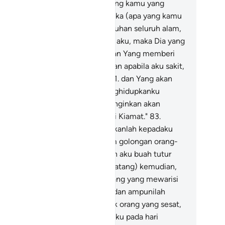
mbah,
76
.
kamu dan nenek moyang kamu yang
rdahulu?
77
.
Sesungguhnya mereka (apa yang kamu
mbah) itu musuhku, lain halnya Tuhan seluruh alam,
.
(yaitu) Yang telah menciptakan aku, maka Dia yang
mberi petunjuk kepadaku,
79
.
dan Yang memberi
kan dan minum kepadaku,
80
.
dan apabila aku sakit,
alah yang menyembuhkan aku,
81
.
dan Yang akan
matikanku, kemudian akan menghidupkanku
embali),
82
.
dan Yang sangat ku inginkan akan
ngampuni kesalahanku pada hari Kiamat."
83
.
brahim berdoa), "Ya Tuhanku, berikanlah kepadaku
mu dan masukkanlah aku ke dalam golongan orang-
ang yang saleh,
84
.
dan jadikanlah aku buah tutur
ng baik bagi orang-orang (yang datang) kemudian,
.
dan jadikanlah aku termasuk orang yang mewarisi
rga yang penuh kenikmatan,
86
.
dan ampunilah
ahku, sesungguhnya dia termasuk orang yang sesat,
.
dan janganlah Engkau hinakan aku pada hari