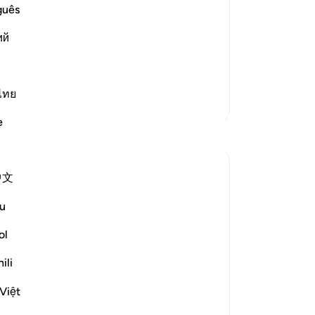
se
guês
te
ll be brought close to its people,
ий
se
ts people are the pious who preferred
78
me
ma
ไทย
Lebih Banyak Tafsir
Di
e
me
(k
me
中文
(I
il
u
or
ya
ol
85
ili
su
few words. Like, *very* few words. Alright
ay
Việt
87