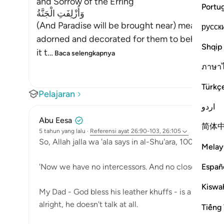
and Sorrow of the Erring
Portu
وَأُزْلِفَتِ الْجَنَّةُ
(And Paradise will be brought near) means, it wi
русск
adorned and decorated for them to behold it. I
Shqip
it t
…
Baca selengkapnya
ภาษา
Türkç
Pelajaran
اردو
Abu Eesa
简体
5 tahun yang lalu
·
Referensi
ayat 26:90-103, 26:105
So, Allah jalla wa 'ala says in al-Shu'ara, 100-101:
Melay
Españ
'Now we have no intercessors. And no close friend.'
Kiswah
My Dad - God bless his leather khuffs - is a man of 
alright, he doesn't talk at all.
Tiếng 