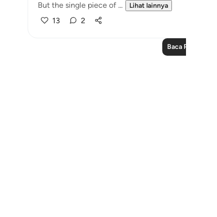
But the single piece of ...
Lihat lainnya
13
2
Baca Pelajaran 