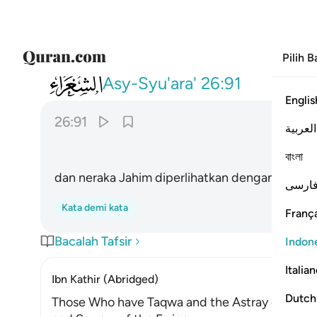
Pilih 
026
وبرزت الجحيم للغاوين ٩١
Asy-Syu'ara'
26:91
Englis
26:91
العربية
বাংলা
dan neraka Jahim diperlihatkan dengan jelas k
ارسی
Kata demi kata
França
Bacalah Tafsir
Indon
Italia
Ibn Kathir (Abridged)
Dutch
Those Who have Taqwa and the Astray on the D