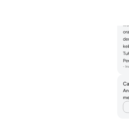
10
pu
me
ki
or
de
ke
Tu
Pe
-
In
Ca
An
me