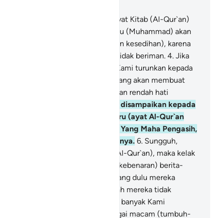
Bab 26, Halaman 330, Juz 19
1
.
Ṭā Sīn Mīm.
2
.
Inilah ayat-ayat Kitab (Al-Qur`an)
yang jelas.
3
.
Boleh jadi engkau (Muhammad) akan
membinasakan dirimu (dengan kesedihan), karena
mereka (penduduk Mekkah) tidak beriman.
4
.
Jika
Kami menghendaki, niscaya Kami turunkan kepada
mereka mukjizat dari langit, yang akan membuat
tengkuk mereka tunduk dengan rendah hati
kepadanya.
5
.
Dan setiap kali disampaikan kepada
mereka suatu peringatan baru (ayat Al-Qur`an
yang diturunkan) dari Tuhan Yang Maha Pengasih,
mereka selalu berpaling darinya.
6
.
Sungguh,
mereka telah mendustakan (Al-Qur`an), maka kelak
akan datang kepada mereka (kebenaran) berita-
berita mengenai apa (azab) yang dulu mereka
perolok-olokkan.
7
.
Dan apakah mereka tidak
memperhatikan bumi, betapa banyak Kami
tumbuhkan di bumi itu berbagai macam (tumbuh-