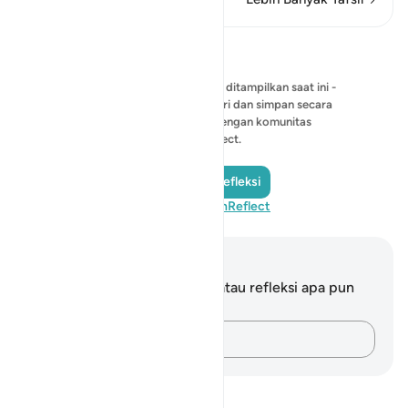
Refleksi
Belum ada refleksi yang bisa ditampilkan saat ini -
mulailah refleksi Anda sendiri dan simpan secara
pribadi, atau bagikan dengan komunitas
QuranReflect.
Tambahkan Refleksi
Kunjungi QuranReflect
Catatan dan Refleksi
Anda tidak memiliki catatan atau refleksi apa pun
mengenai ayat ini.
Catatlah pikiran Anda…