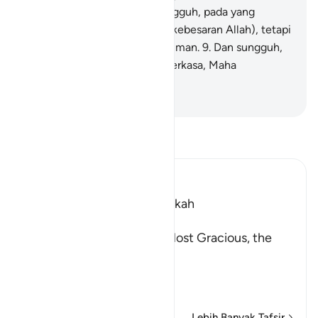
tumbuhan) yang baik?
8
.
Sungguh, pada yang
demikian itu terdapat tanda (kebesaran Allah), tetapi
kebanyakan mereka tidak beriman.
9
.
Dan sungguh,
Tuhanmu Dialah Yang Mahaperkasa, Maha
Penyayang.
-
Indonesian Islamic affairs ministry
Bacalah Tafsir
Ibn Kathir (Abridged)
Which was revealed in Makkah
بِسْمِ اللَّهِ الرَّحْمَـنِ الرَّحِيمِ
In the Name of Allah, the Most Gracious, the
Most Merciful.
The Qur'an and the Disbe
…
Baca selengkapnya
Lebih Banyak Tafsir