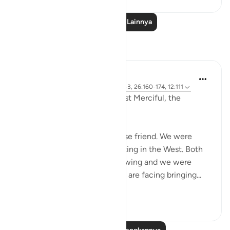
Baca Pelajaran Lainnya
Refleksi
Razia Zahra
2 tahun yang lalu
·
Referensi
ayat 12:2-3, 26:160-174, 12:111
In the Name of Allah, the Most Merciful, the
Especially Merciful,
Today, I met with my Lebanese friend. We were
discussing politics and parenting in the West. Both
of our eldest children are growing and we were
discussing the challenges we are facing bringing...
Lihat lainnya
16
1