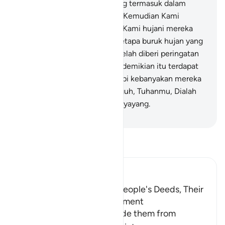
perempuan tua (istrinya), yang termasuk dalam
golongan yang ditinggal.
172
.
Kemudian Kami
binasakan yang lain.
173
.
Dan Kami hujani mereka
(dengan hujan batu), maka betapa buruk hujan yang
menimpa orang-orang yang telah diberi peringatan
itu.
174
.
Sungguh, pada yang demikian itu terdapat
tanda (kekuasaan Allah), tetapi kebanyakan mereka
tidak beriman.
175
.
Dan sungguh, Tuhanmu, Dialah
Yang Mahaperkasa, Maha Penyayang.
-
Indonesian Islamic affairs ministry
Bacalah Tafsir
Ibn Kathir (Abridged)
Lut's Denunciation of His People's Deeds, Their
Response and Their Punishment
The Prophet of Allah forbade them from