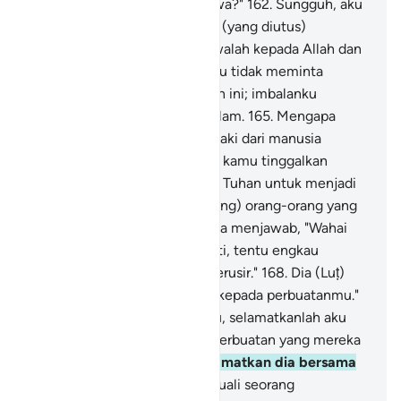
"Mengapa kamu tidak bertakwa?"
162
.
Sungguh, aku
ini seorang rasul kepercayaan (yang diutus)
kepadamu,
163
.
maka bertakwalah kepada Allah dan
taatlah kepadaku.
164
.
Dan aku tidak meminta
imbalan kepadamu atas ajakan ini; imbalanku
hanyalah dari Tuhan seluruh alam.
165
.
Mengapa
kamu mendatangi kaum laki-laki dari manusia
(berbuat homoseks),
166
.
dan kamu tinggalkan
(perempuan) yang diciptakan Tuhan untuk menjadi
istri-istri kamu? Kamu (memang) orang-orang yang
melampaui batas."
167
.
Mereka menjawab, "Wahai
Luṭ! Jika engkau tidak berhenti, tentu engkau
termasuk orang-orang yang terusir."
168
.
Dia (Luṭ)
berkata, "Aku sungguh benci kepada perbuatanmu."
169
.
(Luṭ berdoa), "Ya Tuhanku, selamatkanlah aku
dan keluargaku dari (akibat) perbuatan yang mereka
kerjakan."
170
.
Lalu Kami selamatkan dia bersama
keluarganya semua,
171
.
kecuali seorang