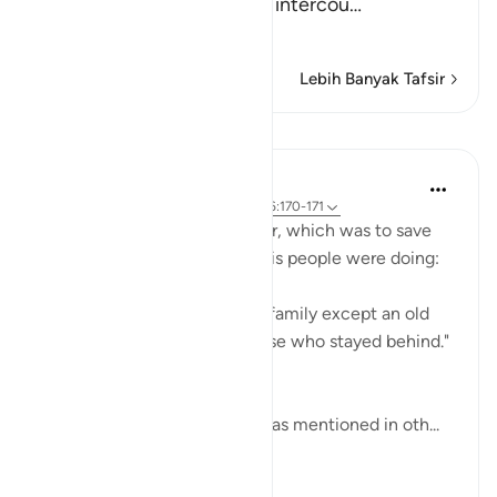
committing evil deeds and intercou
…
Baca selengkapnya
Lebih Banyak Tafsir
Pelajaran
In the Shade of the Quran
31 minggu yang lalu
·
Referensi
ayat 26:170-171
God responded to Lot's prayer, which was to save
him from what wrongdoing his people were doing:
"So We saved him and all his family except an old
woman, who was among those who stayed behind."
(Verses 170-171)
This old woman was his wife as mentioned in oth...
Lihat lainnya
0
0