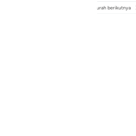
Surah sebelumnya
Awal dari Surah
Surah berikutnya