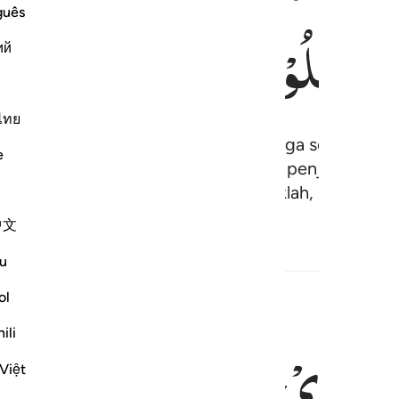
ادْخُلُوْهَا
خٰلِدِیْنَ
guês
ий
ไทย
pada Tuhannya diantar ke dalam surga secara ber
e
dan pintu-pintunya telah dibukakan, penjaga-penj
mu, berbahagialah kamu! Maka masuklah, kamu kekal
中文
u
onten Terkait
ol
ِ
الَّذِیْ
صَدَقَنَا
وَعْدَهٗ
وَاَ
ili
بوا من الجنة حيث نشاء فنعم اجر العاملين ٧٤
َثَنَا ٱلْأَرْضَ نَتَبَوَّأُ مِنَ ٱلْجَنَّةِ حَيْثُ نَشَآءُ ۖ فَنِعْمَ أَجْرُ ٱلْعَـٰمِلِ
Việt