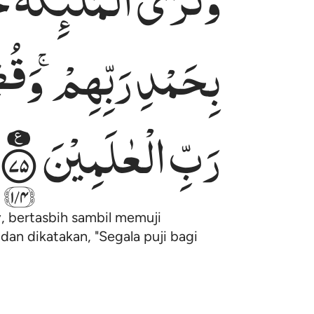
وَتَرَی
الْمَلٰٓىِٕكَةَ
حَ
بِحَمْدِ
رَبِّهِمْ ۚ
وَقُ
رَبِّ
الْعٰلَمِیْنَ
, bertasbih sambil memuji
dan dikatakan, "Segala puji bagi