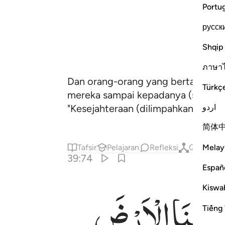
Portu
русск
Shqip
ภาษา
Dan orang-orang yang bertakwa ke
Türkç
mereka sampai kepadanya (surga) 
اردو
"Kesejahteraan (dilimpahkan) atas
简体
Melay
Tafsir
Pelajaran
Refleksi
Qiraat
K
39:74
Españ
وْرَثَنَا
الْاَرْضَ
Kiswah
ينَ ٧٤
Tiếng 