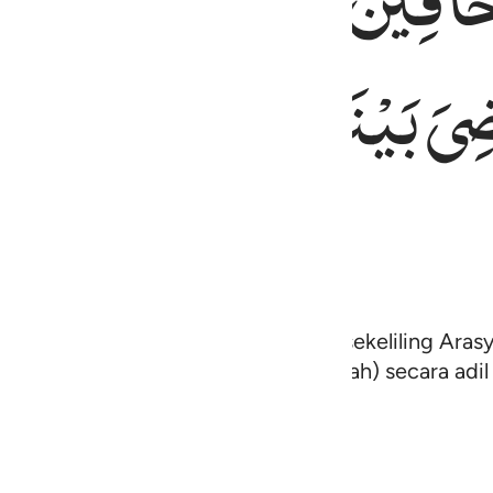
آفِّیْنَ
مِنْ
حَوْلِ
الْعَرْ
ضِیَ
بَیْنَهُمْ
بِالْحَقِّ
وَقِیْل
t malaikat-malaikat melingkar di sekeliling Arasy
 di antara mereka (hamba-hamba Allah) secara adil 