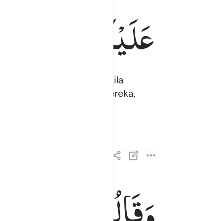
عَلَیْكُمْ
طِبْتُمْ
فَ
ombongan. Sehingga apabila
aganya berkata kepada mereka,
 di dalamnya."
وَقَالُوا
الْحَمْدُ
لِلّٰه
وقالوا الحمد لله الذي صدقنا وعده واورثنا الارض نت
وَقَالُوا۟ ٱلْحَمْدُ لِلَّهِ ٱلَّذِى صَدَقَنَا وَعْدَهُۥ وَأَوْر