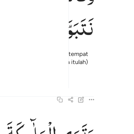
نَتَبَوَّاُ
مِنَ
الْجَنَّةِ
kami dan telah memberikan tempat
 kehendaki." Maka (surga itulah)
وترى الملايكة حافين من حول العرش يسبحون بحمد 
وَتَرَى ٱلْمَلَـٰٓئِكَةَ حَآفِّينَ مِنْ حَوْلِ ٱلْعَرْشِ يُسَبّ