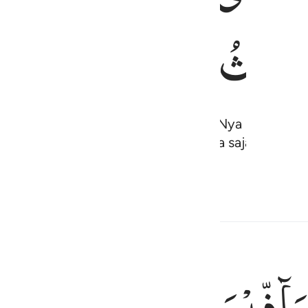
حَیْثُ
نَشَآءُ ۚ
فَنِعْمَ
اَجْر
bagi Allah yang telah memenuhi janji-Nya kepada 
rkenankan) menempati surga di mana saja yang kami
ang yang beramal.
ربهم وقضي بينهم بالحق وقيل الحمد لله رب العالمين ٧٥
ِحُونَ بِحَمْدِ رَبِّهِمْ ۖ وَقُضِىَ بَيْنَهُم بِٱلْحَقِّ وَقِيلَ ٱلْحَمْدُ لِلَّهِ رَبِّ ٱ