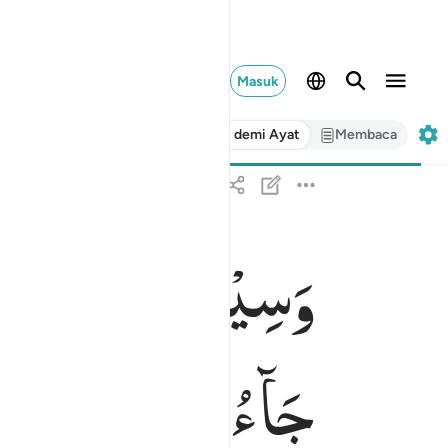
Masuk
Ayat demi Ayat
Membaca
وَسِیْقَ
الَّذِیْنَ
اتَّ
وسيق الذين اتقوا ربهم الى الجنة زمرا حتى اذا جاء
وَسِيقَ ٱلَّذِينَ ٱتَّقَوْا۟ رَبَّهُمْ إِلَى ٱلْجَنَّةِ زُمَرًا ۖ حَتَّىٰٓ إِذَا
جَآءُوْهَا
وَفُتِحَتْ