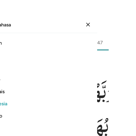
Bahasa
Masuk
Halaman
420
Juz
24
/
Hizb
47
h
قَوْا
رَبَّهُمْ
اِلَی
الْجَنَّةِ
زُمَ ؕ
وها وفتحت ابوابها وقال لهم خزنتها سلام عليكم طبتم فادخلوها خالدين ٧٣
ف
 جَآءُوهَا وَفُتِحَتْ أَبْوَٰبُهَا وَقَالَ لَهُمْ خَزَنَتُهَا سَلَـٰمٌ عَلَيْكُمْ طِبْتُمْ فَٱدْخُلُوهَا خَـٰلِد
is
esia
اَبْوَابُهَا
وَقَالَ
لَهُمْ
خَزَنَ
no