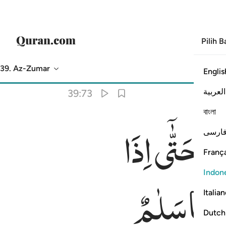
Pilih 
39. Az-Zumar
Englis
Terjemahan
: Indonesian Islamic Affairs Ministry
العربية
39:73
বাংলা
رًا
حَتّٰۤی
اِذَا
ارسی
ِينَ ٧٣
França
Indon
تُهَا
سَلٰمٌ
Italia
Dutch