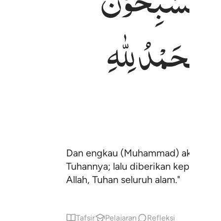
شِ
یُسَبِّحُوْنَ
َ
الْحَمْدُ
لِلّٰهِ
Dan engkau (Muhammad) akan meliha
Tuhannya; lalu diberikan keputusan
Allah, Tuhan seluruh alam."
Tafsir
Pelajaran
Refleksi