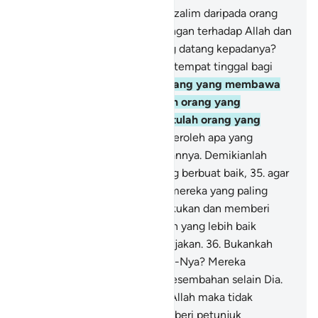
32
.
Maka siapakah yang lebih zalim daripada orang
yang membuat-buat kebohongan terhadap Allah dan
mendustakan kebenaran yang datang kepadanya?
Bukankah di neraka Jahanam tempat tinggal bagi
orang-orang kafir?
33
.
Dan orang yang membawa
kebenaran (Muhammad) dan orang yang
membenarkannya, mereka itulah orang yang
bertakwa.
34
.
Mereka memperoleh apa yang
mereka kehendaki di sisi Tuhannya. Demikianlah
balasan bagi orang-orang yang berbuat baik,
35
.
agar
Allah menghapus perbuatan mereka yang paling
buruk yang pernah mereka lakukan dan memberi
pahala kepada mereka dengan yang lebih baik
daripada apa yang mereka kerjakan.
36
.
Bukankah
Allah yang mencukupi hamba-Nya? Mereka
menakut-nakutimu dengan sesembahan selain Dia.
Barangsiapa disesatkan oleh Allah maka tidak
seorang pun yang dapat memberi petunjuk