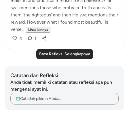
realistic and practical mindset for a believer. Allah
swt mentions those who embrace truth and calls
them ‘the righteous’ and then He swt mentions their
reward. However what I found most beautiful is
verse...
Lihat lainnya
4
1
Baca Refleksi Selengkapnya
Catatan dan Refleksi
Anda tidak memiliki catatan atau refleksi apa pun
mengenai ayat ini.
Catatlah pikiran Anda…