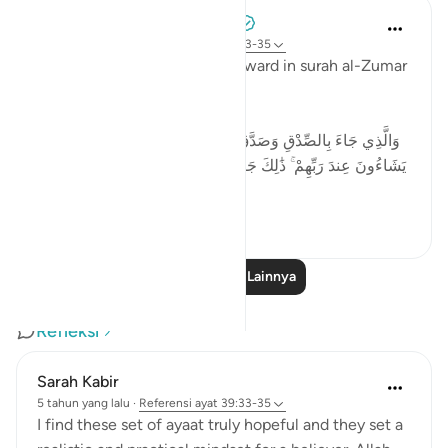
Tulayhah Tafsir Translations
3 tahun yang lalu
·
Referensi
ayat 39:33-35
Allah promises an amazing reward in surah al-Zumar
when He says:
وَالَّذِي جَاءَ بِالصِّدْقِ وَصَدَّقَ بِهِ ۙ أُولَـٰئِكَ هُمُ الْمُتَّقُونَ * لَهُم مَّا
يَشَاءُونَ عِندَ رَبِّهِمْ ۚ ذَٰلِكَ جَزَاءُ الْمُحْسِنِينَ * لِيُكَفِّرَ اللَّـهُ عَنْهُمْ
أَسْوَأَ ...
Lihat lainnya
4
0
Baca Pelajaran Lainnya
Refleksi
Sarah Kabir
5 tahun yang lalu
·
Referensi
ayat 39:33-35
I find these set of ayaat truly hopeful and they set a