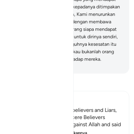
siksa yang menghinakan dan kepadanya ditimpakan
azab yang kekal."
41
.
Sungguh, Kami menurunkan
kepadamu Kitab (Al-Qur`an) dengan membawa
kebenaran untuk manusia; barang siapa mendapat
petunjuk maka (petunjuk itu) untuk dirinya sendiri,
dan siapa sesat maka sesungguhnya kesesatan itu
untuk dirinya sendiri, dan engkau bukanlah orang
yang bertanggung jawab terhadap mereka.
-
Indonesian Islamic affairs ministry
Bacalah Tafsir
Ibn Kathir (Abridged)
The Punishment of the Disbelievers and Liars,
and the Reward of the Sincere Believers
The idolators uttered lies against Allah and said
that there were
…
Baca selengkapnya