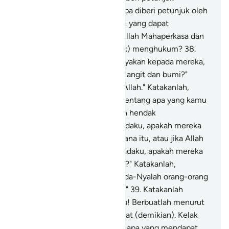
kepadanya.
37
.
Dan barangsiapa diberi petunjuk oleh
Allah, maka tidak seorang pun yang dapat
menyesatkannya. Bukankah Allah Mahaperkasa dan
mempunyai (kekuasaan untuk) menghukum?
38
.
Dan sungguh, jika engkau tanyakan kepada mereka,
"Siapakah yang menciptakan langit dan bumi?"
Niscaya mereka menjawab, "Allah." Katakanlah,
"Kalau begitu tahukah kamu tentang apa yang kamu
sembah selain Allah, jika Allah hendak
mendatangkan bencana kepadaku, apakah mereka
mampu menghilangkan bencana itu, atau jika Allah
hendak memberi rahmat kepadaku, apakah mereka
dapat mencegah rahmat-Nya?" Katakanlah,
"Cukuplah Allah bagiku. Kepada-Nyalah orang-orang
yang bertawakal berserah diri."
39
.
Katakanlah
(Muhammad), "Wahai kaumku! Berbuatlah menurut
kedudukanmu, aku pun berbuat (demikian). Kelak
kamu akan mengetahui,
40
.
siapa yang mendapat