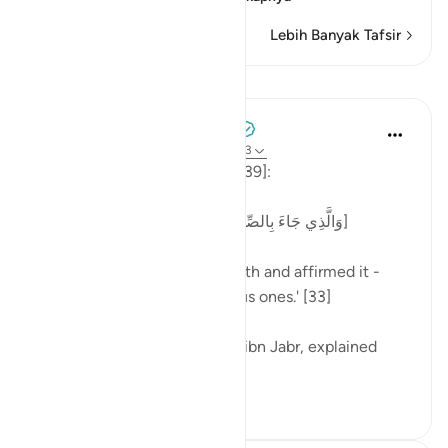
Lebih Banyak Tafsir
Pelajaran
Tulayhah Tafsir Translations
2 tahun yang lalu
·
Referensi
ayat 39:33
Allah says in surah al-Zumar [39]:
[وَالَّذِي جَاءَ بِالصِّدْقِ وَصَدَّقَ بِهِ ۙ أُولَٰئِكَ هُمُ الْمُتَّقُونَ]
'One who has brought the truth and affirmed it -
those people are the righteous ones.' [33]
One of the tabi'oon, Mujahid ibn Jabr, explained
this...
Lihat lainnya
4
3