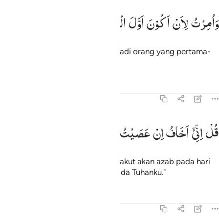
امرت لان اكون اول المسلمين ١٢
وَاُمِرْتُ
لِاَنْ
اَكُوْنَ
اَوَّلَ
الْمُسْلِمِیْنَ
َأُمِرْتُ لِأَنْ أَكُونَ أَوَّلَ ٱلْمُسْلِمِينَ ١٢
Dan aku diperintahkan agar menjadi orang yang pertama-
tama berserah diri."
Tafsir
Pelajaran
Refleksi
39:13
ل اني اخاف ان عصيت ربي عذاب يوم عظيم ١٣
قُلْ
اِنِّیْۤ
اَخَافُ
اِنْ
عَصَیْتُ
رَبِّیْ
عَذَابَ
یَوْمٍ
عَظِیْمٍ
ُلْ إِنِّىٓ أَخَافُ إِنْ عَصَيْتُ رَبِّى عَذَابَ يَوْمٍ عَظِيمٍۢ ١٣
Katakanlah, "Sesungguhnya aku takut akan azab pada hari
yang besar jika aku durhaka kepada Tuhanku."
Tafsir
Pelajaran
Refleksi
39:14