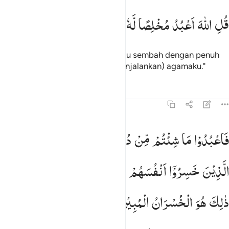
ل الله اعبد مخلصا له ديني ١٤
قُلِ
اللّٰهَ
اَعْبُدُ
مُخْلِصًا
لَّهٗ
دِیْنِیْ
ُلِ ٱللَّهَ أَعْبُدُ مُخْلِصًۭا لَّهُۥ دِينِى ١٤
Katakanlah, "Hanya Allah yang aku sembah dengan penuh
ketaatan kepada-Nya dalam (menjalankan) agamaku."
Tafsir
Pelajaran
Refleksi
39:15
اعبدوا ما شيتم من دونه قل ان الخاسرين الذين خسروا انفسهم واهليهم يو
فَاعْبُدُوْا
مَا
شِئْتُمْ
مِّنْ
دُوْنِهٖ ؕ
قُلْ
اِنَّ
الْخٰسِرِیْنَ
َٱعْبُدُوا۟ مَا شِئْتُم مِّن دُونِهِۦ ۗ قُلْ إِنَّ ٱلْخَـٰسِرِينَ ٱلَّذِينَ خَسِرُوٓا۟ أ
الَّذِیْنَ
خَسِرُوْۤا
اَنْفُسَهُمْ
وَاَهْلِیْهِمْ
یَوْمَ
الْقِیٰمَةِ ؕ
اَلَا
ذٰلِكَ
هُوَ
الْخُسْرَانُ
الْمُبِیْنُ