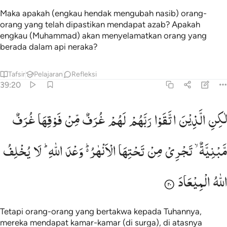
Maka apakah (engkau hendak mengubah nasib) orang-
orang yang telah dipastikan mendapat azab? Apakah
engkau (Muhammad) akan menyelamatkan orang yang
berada dalam api neraka?
Tafsir
Pelajaran
Refleksi
39:20
اكن الذين اتقوا ربهم لهم غرف من فوقها غرف مبنية تجري من تحتها الانهار
لٰكِنِ
الَّذِیْنَ
اتَّقَوْا
رَبَّهُمْ
لَهُمْ
غُرَفٌ
مِّنْ
فَوْقِهَا
غُرَفٌ
َـٰكِنِ ٱلَّذِينَ ٱتَّقَوْا۟ رَبَّهُمْ لَهُمْ غُرَفٌۭ مِّن فَوْقِهَا غُرَفٌۭ مَّبْنِيَّةٌۭ 
مَّبْنِیَّةٌ ۙ
تَجْرِیْ
مِنْ
تَحْتِهَا
الْاَنْهٰرُ ؕ۬
وَعْدَ
اللّٰهِ ؕ
لَا
یُخْلِفُ
اللّٰهُ
الْمِیْعَادَ
Tetapi orang-orang yang bertakwa kepada Tuhannya,
mereka mendapat kamar-kamar (di surga), di atasnya