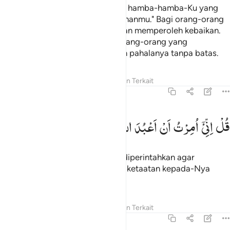
Katakanlah (Muhammad), "Wahai hamba-hamba-Ku yang
beriman! Bertakwalah kepada Tuhanmu." Bagi orang-orang
yang berbuat baik di dunia ini akan memperoleh kebaikan.
Dan bumi Allah itu luas. Hanya orang-orang yang
bersabarlah yang disempurnakan pahalanya tanpa batas.
Tafsir
Pelajaran
Refleksi
Konten Terkait
39:11
ل اني امرت ان اعبد الله مخلصا له الدين ١١
قُلْ
اِنِّیْۤ
اُمِرْتُ
اَنْ
اَعْبُدَ
اللّٰهَ
مُخْلِصًا
لَّهُ
الدِّیْنَ
ُلْ إِنِّىٓ أُمِرْتُ أَنْ أَعْبُدَ ٱللَّهَ مُخْلِصًۭا لَّهُ ٱلدِّينَ ١١
Katakanlah, "Sesungguhnya aku diperintahkan agar
menyembah Allah dengan penuh ketaatan kepada-Nya
dalam (menjalankan) agama.
Tafsir
Pelajaran
Refleksi
Konten Terkait
39:12