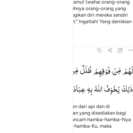
Maka sembahlah selain Dia sesukamu! (wahai orang-orang
musyrik).
Katakanlah, "Sesungguhnya orang-orang yang
1
rugi ialah orang-orang yang merugikan diri mereka sendiri
dan keluarganya pada hari Kiamat." Ingatlah! Yang demikian
itu adalah kerugian yang nyata.
Tafsir
Pelajaran
Refleksi
39:16
هم من فوقهم ظلل من النار ومن تحتهم ظلل ذالك يخوف الله به عباده يا 
لَهُمْ
مِّنْ
فَوْقِهِمْ
ظُلَلٌ
مِّنَ
النَّارِ
وَمِنْ
تَحْتِهِمْ
ظُلَلٌ ؕ
َهُم مِّن فَوْقِهِمْ ظُلَلٌۭ مِّنَ ٱلنَّارِ وَمِن تَحْتِهِمْ ظُلَلٌۭ ۚ ذَٰلِكَ يُخَوِّفُ ٱللَّهُ بِهِۦ عِبَادَهُ
ذٰلِكَ
یُخَوِّفُ
اللّٰهُ
بِهٖ
عِبَادَهٗ ؕ
یٰعِبَادِ
فَاتَّقُوْنِ
Di atas mereka ada lapisan-lapisan dari api dan di
bawahnya juga ada lapisan-lapisan yang disediakan bagi
mereka. Demikianlah Allah mengancam hamba-hamba-Nya
(dengan azab itu). "Wahai hamba-hamba-Ku, maka
bertakwalah kepada-Ku."