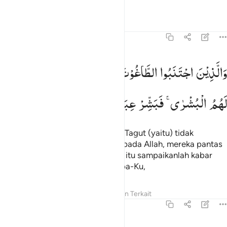
Tafsir
Pelajaran
Refleksi
39:17
الذين اجتنبوا الطاغوت ان يعبدوها وانابوا الى الله لهم البشرى فبشر عباد
وَالَّذِیْنَ
اجْتَنَبُوا
الطَّاغُوْتَ
اَنْ
یَّعْبُدُوْهَا
وَاَنَابُوْۤا
اِلَی
اللّٰهِ
َٱلَّذِينَ ٱجْتَنَبُوا۟ ٱلطَّـٰغُوتَ أَن يَعْبُدُوهَا وَأَنَابُوٓا۟ إِلَى ٱللَّهِ لَهُمُ ٱلْبُشْرَىٰ ۚ فَبَشِّرْ عِبَ
لَهُمُ
الْبُشْرٰی ۚ
فَبَشِّرْ
عِبَادِ
Dan orang-orang yang menjauhi Tagut (yaitu) tidak
menyembahnya
dan kembali kepada Allah, mereka pantas
1
mendapat berita gembira; sebab itu sampaikanlah kabar
gembira itu kepada hamba-hamba-Ku,
Tafsir
Pelajaran
Refleksi
Konten Terkait
39:18