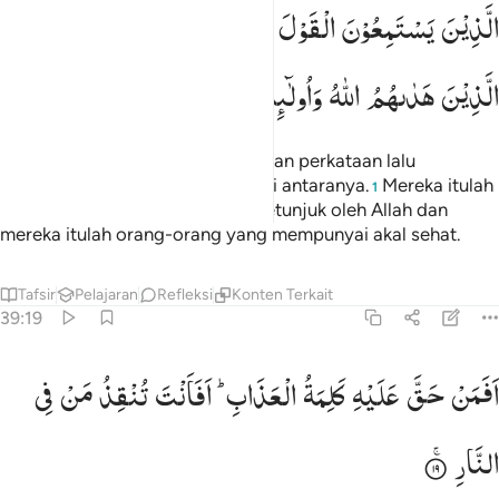
لذين يستمعون القول فيتبعون احسنه اولايك الذين هداهم الله واولايك هم ا
الَّذِیْنَ
یَسْتَمِعُوْنَ
الْقَوْلَ
فَیَتَّبِعُوْنَ
اَحْسَنَهٗ ؕ
اُولٰٓىِٕكَ
لَّذِينَ يَسْتَمِعُونَ ٱلْقَوْلَ فَيَتَّبِعُونَ أَحْسَنَهُۥٓ ۚ أُو۟لَـٰٓئِكَ ٱلَّذِ
الَّذِیْنَ
هَدٰىهُمُ
اللّٰهُ
وَاُولٰٓىِٕكَ
هُمْ
اُولُوا
الْاَلْبَابِ
(yaitu) mereka yang mendengarkan perkataan lalu
mengikuti apa yang paling baik di antaranya.
Mereka itulah
1
orang-orang yang telah diberi petunjuk oleh Allah dan
mereka itulah orang-orang yang mempunyai akal sehat.
Tafsir
Pelajaran
Refleksi
Konten Terkait
39:19
فمن حق عليه كلمة العذاب افانت تنقذ من في النار ١٩
اَفَمَنْ
حَقَّ
عَلَیْهِ
كَلِمَةُ
الْعَذَابِ ؕ
اَفَاَنْتَ
تُنْقِذُ
مَنْ
فِی
َفَمَنْ حَقَّ عَلَيْهِ كَلِمَةُ ٱلْعَذَابِ أَفَأَنتَ تُنقِذُ مَن فِى ٱلنَّارِ ١٩
النَّارِ