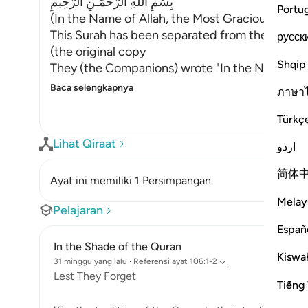
بِسْمِ اللَّهِ الرَّحْمَـنِ الرَّحِيمِ
Portu
(In the Name of Allah, the Most Gracious, the M
This Surah has been separated from the one th
русск
(the original copy
Shqip
They (the Companions) wrote "In the Name of A
Baca selengkapnya
ภาษา
Türkç
Lihat Qiraat
اردو
简体
Ayat ini memiliki 1 Persimpangan
Melay
Pelajaran
Españ
In the Shade of the Quran
Kiswah
31 minggu yang lalu
·
Referensi
ayat 106:1-2
Lest They Forget
Tiếng 