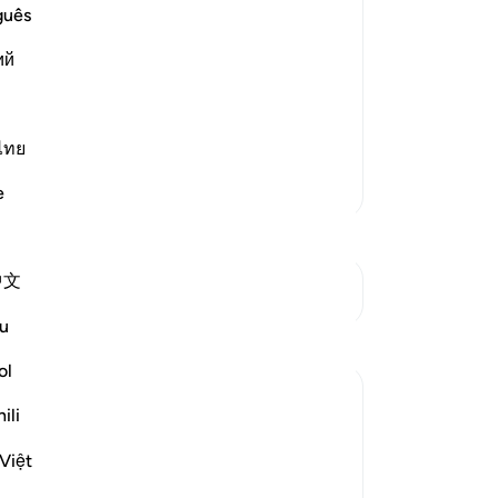
me
guês
ost Merciful.
at preceded it in the primary Mushaf
ий
llah, the Most Gracious, the
…
ไทย
Lebih Banyak Tafsir
e
中文
Lihat Persimpangan
u
ol
ili
Việt