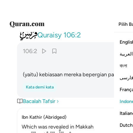
Pilih 
106
ايلافهم رحلة الشتاء والصيف ٢
Quraisy
106:2
Englis
106:2
العربية
বাংলা
(yaitu) kebiasaan mereka bepergian pada mus
ارسی
Kata demi kata
França
Bacalah Tafsir
Indon
Italia
Ibn Kathir (Abridged)
Dutch
Which was revealed in Makkah