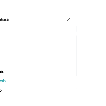
Bahasa
Masuk
Ba
h
Bab
1
.
اٖلٰفِهِمْ
رِحْلَةَ
الشِّتَآءِ
وَالصَّیْفِ
ke
mu
im dingin dan musim panas.
Tu
1
ف
me
Lanjutkan Membaca
is
me
ra
esia
-
In
no
Ca
An