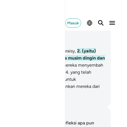
Masuk
ca dalam Konteks
 106, Halaman 546, Juz 30
Karena kebiasaan orang-orang Quraisy,
2
.
(yaitu)
biasaan mereka bepergian pada musim dingin dan
sim panas.
3
.
Maka hendaklah mereka menyembah
han (pemilik) rumah ini (Ka'bah),
4
.
yang telah
mberi makanan kepada mereka untuk
nghilangkan lapar dan mengamankan mereka dari
sa ketakutan.
donesian Islamic affairs ministry
tatan dan Refleksi
da tidak memiliki catatan atau refleksi apa pun