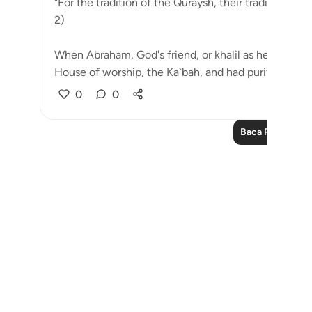
"For the tradition of the Quraysh, their tradition of 
2)
When Abraham, God's friend, or khalil as he is calle
House of worship, the Ka`bah, and had purifie...
Lih
0
0
Baca Pelajaran 
Notes
placeholders
close