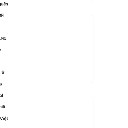
da
guês
ak
ий
me
me
me
te and argue with one another, and
me
ไทย
 weak, who were the followers, will say
(b
e
ers and masters:
Pe
se
be
中文
se
Lebih Banyak Tafsir
da
u
me
ke
ol
ke
ili
Al
resurrection. The unbelievers are shown
ha
Việt
ke