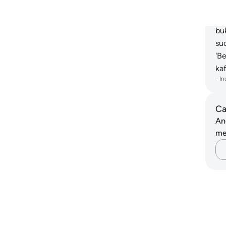
(p
ra
bu
su
'B
kaf
-
In
Ca
An
me