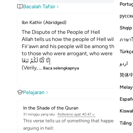
Portu
Bacalah Tafsir
русск
Ibn Kathir (Abridged)
Shqip
The Dispute of the People of Hell
Allah tells us how the people of Hell will dispu
ภาษา
Fir`awn and his people will be among them. The
Türkç
to those who were arrogant, who were the lead
إِنَّا كُنَّا لَكُمْ تَبَعًا
اردو
(Verily,
…
Baca selengkapnya
简体
Melay
Pelajaran
Españ
In the Shade of the Quran
Kiswah
31 minggu yang lalu
·
Referensi
ayat 40:47
This verse tells us of something that happens after 
Tiếng 
arguing in hell: