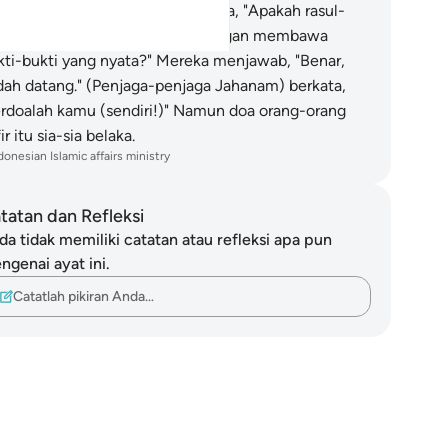
enjaga-penjaga Jahanam) berkata, "Apakah rasul-
sul belum datang kepadamu dengan membawa
kti-bukti yang nyata?" Mereka menjawab, "Benar,
dah datang." (Penjaga-penjaga Jahanam) berkata,
erdoalah kamu (sendiri!)" Namun doa orang-orang
ir itu sia-sia belaka.
donesian Islamic affairs ministry
tatan dan Refleksi
da tidak memiliki catatan atau refleksi apa pun
ngenai ayat ini.
Catatlah pikiran Anda…