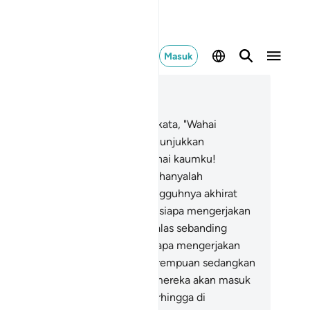
Masuk
ca dalam Konteks
 40, Halaman 425, Juz 24
.
Dan orang yang beriman itu berkata, "Wahai
umku! Ikutilah aku, aku akan menunjukkan
padamu jalan yang benar.
39
.
Wahai kaumku!
sungguhnya kehidupan dunia ini hanyalah
senangan (sementara) dan sesungguhnya akhirat
lah negeri yang kekal.
40
.
Barangsiapa mengerjakan
rbuatan jahat, maka dia akan dibalas sebanding
ngan kejahatan itu. Dan barangsiapa mengerjakan
bajikan, baik laki-laki maupun perempuan sedangkan
a dalam keadaan beriman, maka mereka akan masuk
ga, mereka diberi rezeki tidak terhingga di