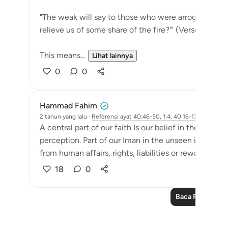
"The weak will say to those who were arrogant, 'We
relieve us of some share of the fire?'" (Verse 47)
This means...
Lihat lainnya
0
0
Hammad Fahim
2 tahun yang lalu
·
Referensi
ayat 40:46-50, 1:4, 40:16-17, 21:47
A central part of our faith Is our belief in the unseen
perception. Part of our Iman in the unseen is Allah
from human affairs, rights, liabilities or rewards will 
18
0
Baca Pelajaran 