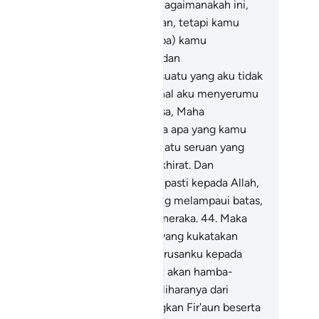
lamnya.
41
.
Dan wahai kaumku! Bagaimanakah ini,
u menyerumu kepada keselamatan, tetapi kamu
nyeruku ke neraka?
42
.
(Mengapa) kamu
nyeruku agar kafir kepada Allah dan
mpersekutukan-Nya dengan sesuatu yang aku tidak
mpunyai ilmu tentang itu, padahal aku menyerumu
eriman) kepada Yang Mahaperkasa, Maha
ngampun?
43
.
Sudah pasti bahwa apa yang kamu
rukan aku kepadanya bukanlah suatu seruan yang
rguna, baik di dunia maupun di akhirat. Dan
sungguhnya tempat kembali kita pasti kepada Allah,
n sesungguhnya orang-orang yang melampaui batas,
reka itu akan menjadi penghuni neraka.
44
.
Maka
lak kamu akan ingat kepada apa yang kukatakan
padamu. Dan aku menyerahkan urusanku kepada
lah. Sungguh, Allah Maha Melihat akan hamba-
mba-Nya."
45
.
Maka Allah memeliharanya dari
jahatan tipu daya mereka, sedangkan Fir'aun beserta