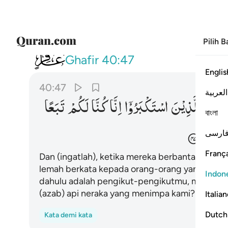
Pilih 
040
واذ يتحاجون في النار فيقول الضعف
Ghafir
40:47
Englis
40:47
العربية
َفٰٓؤُا
لِلَّذِیْنَ
اسْتَكْبَرُوْۤا
اِنَّا
كُنَّا
لَكُمْ
تَبَعًا
বাংলা
النَّارِ
ارسی
França
Dan (ingatlah), ketika mereka berbantah-bant
lemah berkata kepada orang-orang yang meny
Indon
dahulu adalah pengikut-pengikutmu, maka da
(azab) api neraka yang menimpa kami?"
Italia
Dutch
Kata demi kata