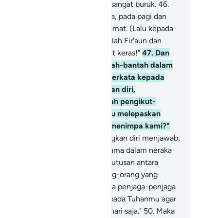
umnya dikepung oleh azab yang sangat buruk.
46
.
pada mereka diperlihatkan neraka, pada pagi dan
tang, dan pada hari terjadinya Kiamat. (Lalu kepada
laikat diperintahkan), "Masukkanlah Fir'aun dan
umnya ke dalam azab yang sangat keras!"
47
.
Dan
ngatlah), ketika mereka berbantah-bantah dalam
raka, maka orang yang lemah berkata kepada
ang-orang yang menyombongkan diri,
esungguhnya kami dahulu adalah pengikut-
ngikutmu, maka dapatkah kamu melepaskan
bagian (azab) api neraka yang menimpa kami?"
.
Orang-orang yang menyombongkan diri menjawab,
esungguhnya kita semua sama-sama dalam neraka
rena Allah telah menetapkan keputusan antara
mba-hamba-(Nya)."
49
.
Dan orang-orang yang
rada dalam nereka berkata kepada penjaga-penjaga
raka Jahanam, "Mohonkanlah kepada Tuhanmu agar
a meringankan azab atas kami sehari saja."
50
.
Maka