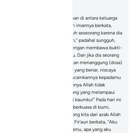
Baca dalam Konteks
Bab 40, Halaman 424, Juz 24
28
.
Dan seseorang yang beriman di antara keluarga
Fir'aun yang menyembunyikan imannya berkata,
"Apakah kamu akan membunuh seseorang karena dia
berkata, "Tuhanku adalah Allah," padahal sungguh,
dia telah datang kepadamu dengan membawa bukti-
bukti yang nyata dari Tuhanmu. Dan jika dia seorang
pendusta maka dialah yang akan menanggung (dosa)
dustanya; dan jika dia seorang yang benar, niscaya
sebagian (bencana) yang diancamkannya kepadamu
akan menimpamu. Sesungguhnya Allah tidak
memberi petunjuk kepada orang yang melampaui
batas dan pendusta.
29
.
Wahai kaumku!" Pada hari ini
kerajaan ada padamu dengan berkuasa di bumi,
tetapi siapa yang akan menolong kita dari azab Allah
jika (azab itu) menimpa kita?" Fir'aun berkata, "Aku
hanya mengemukakan kepadamu, apa yang aku