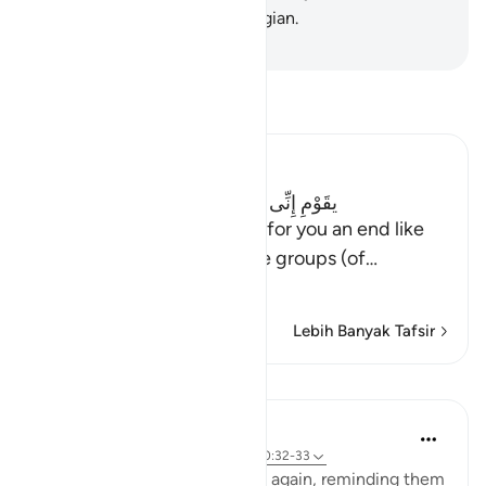
lain hanyalah membawa kerugian.
-
Indonesian Islamic affairs ministry
Bacalah Tafsir
Ibn Kathir (Abridged)
يقَوْمِ إِنِّى أَخَافُ عَلَيْكُمْ مِّثْلَ يَوْمِ الاٌّحْزَابِ
(O my people! Verily, I fear for you an end like
that day (of disaster) of the groups (of
…
Baca selengkapnya
Lebih Banyak Tafsir
Pelajaran
In the Shade of the Quran
31 minggu yang lalu
·
Referensi
ayat 40:32-33
The man touches their hearts again, reminding them