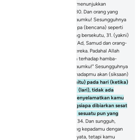
pandang baik; dan aku hanya menunjukkan
kepadamu jalan yang benar."
30
.
Dan orang yang
beriman itu berkata, "Wahai kaumku! Sesungguhnya
aku khawatir kamu akan ditimpa (bencana) seperti
hari kehancuran golongan yang bersekutu,
31
.
(yakni)
seperti kebiasaan kaum Nuh, 'Ad, Samud dan orang-
orang yang datang setelah mereka. Padahal Allah
tidak menghendaki kezaliman terhadap hamba-
hamba-Nya."
32
.
Dan wahai kaumku!" Sesungguhnya
aku benar-benar khawatir terhadapmu akan (siksaan)
hari saling memanggil,
33
.
(yaitu) pada hari (ketika)
kamu berpaling ke belakang (lari), tidak ada
seorang pun yang mampu menyelamatkan kamu
dari (azab) Allah. Dan barangsiapa dibiarkan sesat
oleh Allah, niscaya tidak ada sesuatu pun yang
mampu memberi petunjuk."
34
.
Dan sungguh,
sebelum itu Yusuf telah datang kepadamu dengan
membawa bukti-bukti yang nyata, tetapi kamu