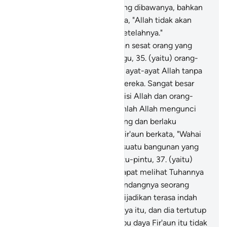
senantiasa meragukan apa yang dibawanya, bahkan
ketika dia wafat, kamu berkata, "Allah tidak akan
mengirim seorang rasul pun setelahnya."
Demikianlah Allah membiarkan sesat orang yang
melampaui batas dan ragu-ragu,
35
.
(yaitu) orang-
orang yang memperdebatkan ayat-ayat Allah tanpa
alasan yang sampai kepada mereka. Sangat besar
kemurkaan (bagi mereka) di sisi Allah dan orang-
orang yang beriman. Demikianlah Allah mengunci
hati setiap orang yang sombong dan berlaku
sewenang-wenang.
36
.
Dan Fir'aun berkata, "Wahai
Haman! Buatkanlah untukku suatu bangunan yang
tinggi agar aku sampai ke pintu-pintu,
37
.
(yaitu)
pintu-pintu langit, agar aku dapat melihat Tuhannya
Musa, tetapi aku tetap memandangnya seorang
pendusta." Dan demikianlah dijadikan terasa indah
bagi Fir'aun perbuatan buruknya itu, dan dia tertutup
dari jalan (yang benar); dan tipu daya Fir'aun itu tidak