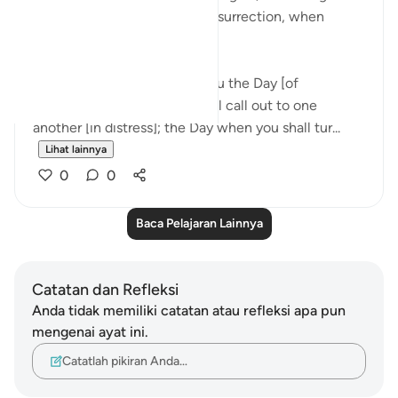
of another day, the Day of Resurrection, when
everyone is calling out:
"And, my people! I fear for you the Day [of
Judgement] when people will call out to one
another [in distress]; the Day when you shall tur...
Lihat lainnya
0
0
Baca Pelajaran Lainnya
Catatan dan Refleksi
Anda tidak memiliki catatan atau refleksi apa pun
mengenai ayat ini.
Catatlah pikiran Anda…