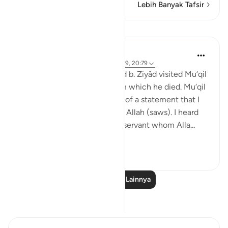
Lebih Banyak Tafsir
Pelajaran
Prophetic Commentary
8 tahun yang lalu
·
Referensi
ayat 40:29, 20:79
Al-Hasan narrates that ‘Ubayd b. Ziyâd visited Mu‘qil
b. Yasâr during his illness from which he died. Mu‘qil
narrates to him: I will tell you of a statement that I
heard from the Messenger of Allah (saws). I heard
the Prophet (saws) say: 'Any servant whom Alla...
Lihat lainnya
0
0
106
Baca Pelajaran Lainnya
Refleksi