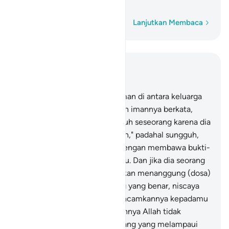
yang benar."
Kata demi kata
Lanjutkan Membaca
Baca dalam Konteks
Bab 40, Halaman 423, Juz 24
28
.
Dan seseorang yang beriman di antara keluarga
Fir'aun yang menyembunyikan imannya berkata,
"Apakah kamu akan membunuh seseorang karena dia
berkata, "Tuhanku adalah Allah," padahal sungguh,
dia telah datang kepadamu dengan membawa bukti-
bukti yang nyata dari Tuhanmu. Dan jika dia seorang
pendusta maka dialah yang akan menanggung (dosa)
dustanya; dan jika dia seorang yang benar, niscaya
sebagian (bencana) yang diancamkannya kepadamu
akan menimpamu. Sesungguhnya Allah tidak
memberi petunjuk kepada orang yang melampaui