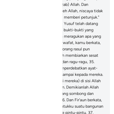
menyelamatkan kamu dari (azab) Allah. Dan
barangsiapa dibiarkan sesat oleh Allah, niscaya tidak
ada sesuatu pun yang mampu memberi petunjuk."
34
.
Dan sungguh, sebelum itu Yusuf telah datang
kepadamu dengan membawa bukti-bukti yang
nyata, tetapi kamu senantiasa meragukan apa yang
dibawanya, bahkan ketika dia wafat, kamu berkata,
"Allah tidak akan mengirim seorang rasul pun
setelahnya." Demikianlah Allah membiarkan sesat
orang yang melampaui batas dan ragu-ragu,
35
.
(yaitu) orang-orang yang memperdebatkan ayat-
ayat Allah tanpa alasan yang sampai kepada mereka.
Sangat besar kemurkaan (bagi mereka) di sisi Allah
dan orang-orang yang beriman. Demikianlah Allah
mengunci hati setiap orang yang sombong dan
berlaku sewenang-wenang.
36
.
Dan Fir'aun berkata,
"Wahai Haman! Buatkanlah untukku suatu bangunan
yang tinggi agar aku sampai ke pintu-pintu,
37
.