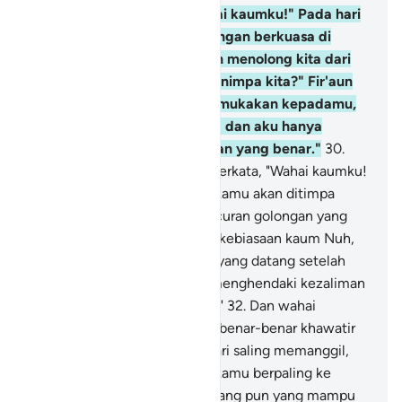
batas dan pendusta.
29
.
Wahai kaumku!" Pada hari
ini kerajaan ada padamu dengan berkuasa di
bumi, tetapi siapa yang akan menolong kita dari
azab Allah jika (azab itu) menimpa kita?" Fir'aun
berkata, "Aku hanya mengemukakan kepadamu,
apa yang aku pandang baik; dan aku hanya
menunjukkan kepadamu jalan yang benar."
30
.
Dan orang yang beriman itu berkata, "Wahai kaumku!
Sesungguhnya aku khawatir kamu akan ditimpa
(bencana) seperti hari kehancuran golongan yang
bersekutu,
31
.
(yakni) seperti kebiasaan kaum Nuh,
'Ad, Samud dan orang-orang yang datang setelah
mereka. Padahal Allah tidak menghendaki kezaliman
terhadap hamba-hamba-Nya."
32
.
Dan wahai
kaumku!" Sesungguhnya aku benar-benar khawatir
terhadapmu akan (siksaan) hari saling memanggil,
33
.
(yaitu) pada hari (ketika) kamu berpaling ke
belakang (lari), tidak ada seorang pun yang mampu