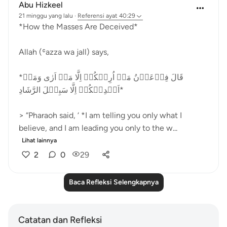
Abu Hizkeel
21 minggu yang lalu
·
Referensi
ayat 40:29
*How the Masses Are Deceived*
Allah (ʿazza wa jall) says,
*قَالَ فِرۡعَوۡنُ مَاۤ اُرِيۡكُمۡ اِلَّا مَاۤ اَرٰى وَمَاۤ
اَهۡدِيۡكُمۡ اِلَّا سَبِيۡلَ الرَّشَادِ‏*
> “Pharaoh said, ‘ *I am telling you only what I
believe, and I am leading you only to the w...
Lihat lainnya
2
0
29
Baca Refleksi Selengkapnya
Catatan dan Refleksi