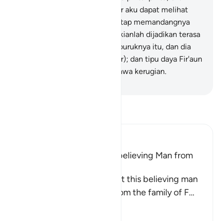
(yaitu) pintu-pintu langit, agar aku dapat melihat
Tuhannya Musa, tetapi aku tetap memandangnya
seorang pendusta." Dan demikianlah dijadikan terasa
indah bagi Fir'aun perbuatan buruknya itu, dan dia
tertutup dari jalan (yang benar); dan tipu daya Fir'aun
itu tidak lain hanyalah membawa kerugian.
-
Indonesian Islamic affairs ministry
Bacalah Tafsir
Ibn Kathir (Abridged)
Musa was supported by a believing Man from
Fir`awn's Family
The well-known view is that this believing man
was a Coptic (Egyptian) from the family of F
…
Baca selengkapnya