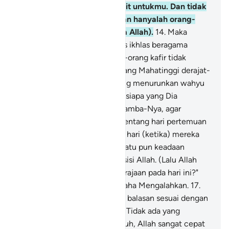
menurunkan rezeki dari langit untukmu. Dan tidak
lain yang mendapat pelajaran hanyalah orang-
orang yang kembali (kepada Allah).
14
.
Maka
sembahlah Allah dengan tulus ikhlas beragama
kepada-Nya, meskipun orang-orang kafir tidak
menyukai(nya).
15
.
(Dialah) Yang Mahatinggi derajat-
Nya, yang memiliki Arasy, yang menurunkan wahyu
dengan perintah-Nya kepada siapa yang Dia
kehendaki di antara hamba-hamba-Nya, agar
memperingatkan (manusia) tentang hari pertemuan
(hari Kiamat),
16
.
(yaitu) pada hari (ketika) mereka
keluar (dari kubur); tidak sesuatu pun keadaan
mereka yang tersembunyi di sisi Allah. (Lalu Allah
berfirman), "Milik siapakah kerajaan pada hari ini?"
Milik Allah Yang Maha Esa, Maha Mengalahkan.
17
.
Pada hari ini setiap jiwa diberi balasan sesuai dengan
apa yang telah dikerjakannya. Tidak ada yang
dirugikan pada hari ini. Sungguh, Allah sangat cepat