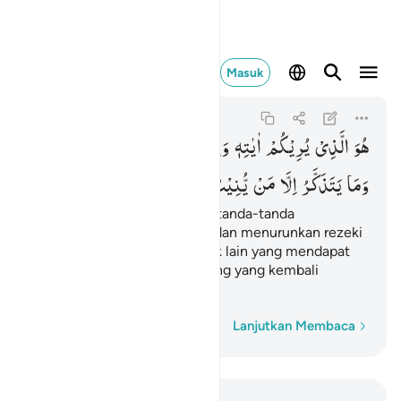
تذكر الا من ينيب ١٣
Masuk
Ghafir
40:13
40:13
رِزْقًا ؕ
السَّمَآءِ
مِّنَ
لَكُمْ
وَیُنَزِّلُ
اٰیٰتِهٖ
یُرِیْكُمْ
الَّذِیْ
هُوَ
یُّنِیْبُ
مَنْ
اِلَّا
یَتَذَكَّرُ
وَمَا
Dialah yang memperlihatkan tanda-tanda
(kekuasaan)-Nya kepadamu dan menurunkan rezeki
dari langit untukmu. Dan tidak lain yang mendapat
pelajaran hanyalah orang-orang yang kembali
(kepada Allah).
Kata demi kata
Lanjutkan Membaca