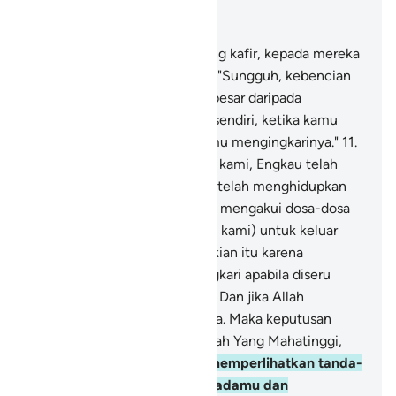
Baca dalam Konteks
Bab 40, Halaman 422, Juz 24
10
.
Sesungguhnya orang-orang kafir, kepada mereka
(pada hari Kiamat) diserukan, "Sungguh, kebencian
Allah (kepadamu) jauh lebih besar daripada
kebencianmu kepada dirimu sendiri, ketika kamu
diseru untuk beriman lalu kamu mengingkarinya."
11
.
Mereka menjawab, "Ya Tuhan kami, Engkau telah
mematikan kami dua kali dan telah menghidupkan
kami dua kali (pula), lalu kami mengakui dosa-dosa
kami. Maka adakah jalan (bagi kami) untuk keluar
(dari neraka)?"
12
.
Yang demikian itu karena
sesungguhnya kamu mengingkari apabila diseru
untuk menyembah Allah saja. Dan jika Allah
dipersekutukan, kamu percaya. Maka keputusan
(sekarang ini) adalah pada Allah Yang Mahatinggi,
Mahabesar.
13
.
Dialah yang memperlihatkan tanda-
tanda (kekuasaan)-Nya kepadamu dan