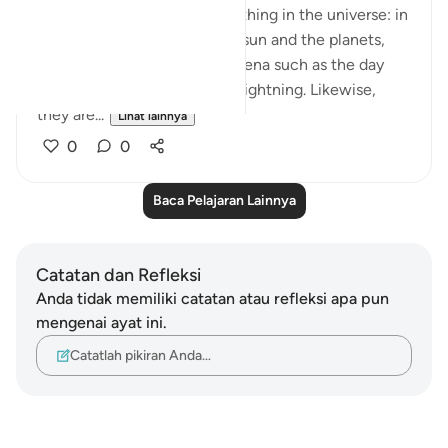
God's signs are seen in everything in the universe: in
the great bodies such as the sun and the planets,
and also in the great phenomena such as the day
and night, rain, thunder, and lightning. Likewise,
they are...
Lihat lainnya
0
0
Baca Pelajaran Lainnya
Catatan dan Refleksi
Anda tidak memiliki catatan atau refleksi apa pun
mengenai ayat ini.
Catatlah pikiran Anda…