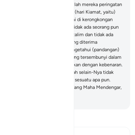
perhitungan-Nya.
18
.
Dan berilah mereka peringatan
akan hari yang semakin dekat (hari Kiamat, yaitu)
ketika hati (menyesak) sampai di kerongkongan
karena menahan kesedihan. Tidak ada seorang pun
teman setia bagi orang yang zalim dan tidak ada
baginya seorang penolong yang diterima
(pertolongannya).
19
.
Dia mengetahui (pandangan)
mata yang khianat dan apa yang tersembunyi dalam
dada.
20
.
Dan Allah memutuskan dengan kebenaran.
Sedang mereka yang disembah selain-Nya tidak
mampu memutuskan dengan sesuatu apa pun.
Sesungguhnya Allah, Dialah Yang Maha Mendengar,
Maha Melihat.
-
Indonesian Islamic affairs ministry
Bacalah Tafsir