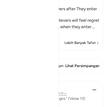
Ibn Kathir (Abridged)
The Regret of the Disbelievers after They enter
Hell
Allah tells us that the disbelievers will feel regret
on the Day of Resurrection, when they enter
…
Baca selengkapnya
Lebih Banyak Tafsir
Lihat Qiraat
Ayat ini memiliki 1 Persimpangan
Lihat Persimpangan
Pelajaran
In the Shade of the Quran
31 minggu yang lalu
·
Referensi
ayat 40:13
"He it is who shows you His signs." (Verse 13)