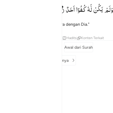
لم يكن له كفوا احد ٤
وَلَمْ
یَكُنْ
لَّهٗ
كُفُوًا
اَحَدٌ
َلَمْ يَكُن لَّهُۥ كُفُوًا أَحَدٌۢ ٤
Dan tidak ada sesuatu yang setara dengan Dia."
Tafsir
Pelajaran
Refleksi
Qiraat
Hadits
Konten Terkait
Surah sebelumnya
Awal dari Surah
Surah berikutnya