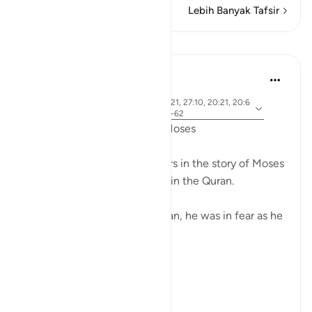
Lebih Banyak Tafsir
Pelajaran
Ammar AlShukry
5 tahun yang lalu
·
ayat 28:31, 28:25, 28:33, 28:21, 27:10, 20:21, 20:6
Referensi
7-68, 26:21, 20:45-46, 26:61-62
Fear in the Quranic story of Moses
The word khawf (fear) appears in the story of Moses
more than any other prophet in the Quran.
After accidentally killing a man, he was in fear as he
exited the city.
فَخَرَجَ مِنْهَا خَائِفًا يَتَرَقَّبُ ۖ
**So he left ...
Lihat lainnya
36
2