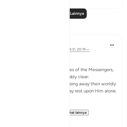
Baca Pelajaran Lainnya
Refleksi
Ali Ali
32 minggu yang lalu
·
Referensi
ayat 28:31, 20:19
Bismillāh.
When we reflect upon the lives of the Messengers,
one truth becomes unmistakably clear:
Allah ﷻ refines them by stripping away their worldly
means, so that their hearts may rest upon Him alone.
In the depths of the night—
when fear clings to the s...
Lihat lainnya
4
0