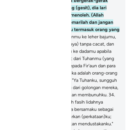
ketika dia (Musa) melihatnya bergerak-gerak
seakan-akan seekor ular yang (gesit), dia lari
berbalik ke belakang tanpa menoleh. (Allah
berfirman), "Wahai Musa! Kemarilah dan jangan
takut. Sesungguhnya engkau termasuk orang yang
aman.
32
.
Masukkanlah tanganmu ke leher bajumu,
dia akan keluar putih (bercahaya) tanpa cacat, dan
dekapkanlah kedua tanganmu ke dadamu apabila
ketakutan. Itulah dua mukjizat dari Tuhanmu (yang
akan engkau pertunjukkan) kepada Fir'aun dan para
pembesarnya. Sungguh, mereka adalah orang-orang
fasik."
33
.
Dia (Musa) berkata, "Ya Tuhanku, sungguh
aku telah membunuh seorang dari golongan mereka,
sehingga aku takut mereka akan membunuhku.
34
.
Dan saudaraku Harun, dia lebih fasih lidahnya
daripada aku, maka utuslah dia bersamaku sebagai
pembantuku untuk membenarkan (perkataan)ku;
sungguh, aku takut mereka akan mendustakanku."