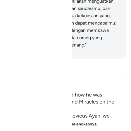
35
.
Dia (Allah) berfirman, "Kami akan menguatkan
engkau (membantumu) dengan saudaramu, dan
Kami berikan kepadamu berdua kekuasaan yang
besar, maka mereka tidak akan dapat mencapaimu;
(berangkatlah kamu berdua) dengan membawa
mukjizat Kami, kamu berdua dan orang yang
mengikuti kamu yang akan menang."
-
Indonesian Islamic affairs ministry
Bacalah Tafsir
Ibn Kathir (Abridged)
Musa's Return to Egypt and how he was
honored with the Mission and Miracles on the
Way
In the explanation of the previous Ayah, we
have already seen th
…
Baca selengkapnya