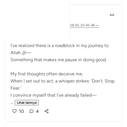
Ali Ali
45 minggu yang lalu
·
Referensi
ayat 28:31, 20:67-68, 26:62, 28:35, 20:45-46
Bismillāh
I’ve realized there is a roadblock in my journey to
Allah ﷻ—
Something that makes me pause in doing good.
My first thoughts often deceive me.
When I set out to act, a whisper strikes: 'Don’t. Stop.
Fear.'
I convince myself that I’ve already failed—
...
Lihat lainnya
10
4