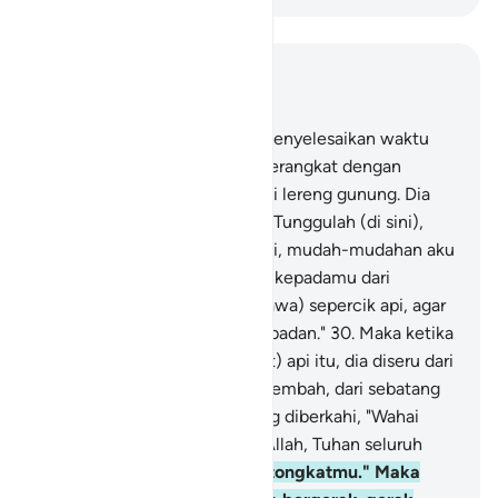
Baca dalam Konteks
Bab 28, Halaman 350, Juz 20
29
.
Maka ketika Musa telah menyelesaikan waktu
yang ditentukan itu dan dia berangkat dengan
keluarganya, dia melihat api di lereng gunung. Dia
berkata kepada keluarganya, "Tunggulah (di sini),
sesungguhnya aku melihat api, mudah-mudahan aku
dapat membawa suatu berita kepadamu dari
(tempat) api itu atau (membawa) sepercik api, agar
kamu dapat menghangatkan badan."
30
.
Maka ketika
dia (Musa) sampai ke (tempat) api itu, dia diseru dari
(arah) pinggir sebelah kanan lembah, dari sebatang
pohon, di sebidang tanah yang diberkahi, "Wahai
Musa! Sungguh, Aku adalah Allah, Tuhan seluruh
alam!
31
.
Dan lemparkanlah tongkatmu." Maka