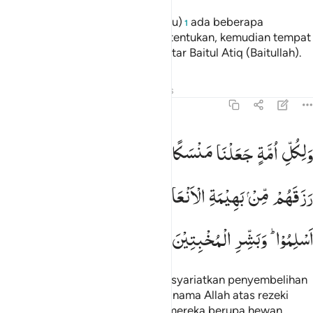
Bagi kamu padanya (hewan hadyu)
ada beberapa
1
manfaat,
sampai waktu yang ditentukan, kemudian tempat
2
penyembelihannya adalah di sekitar Baitul Atiq (Baitullah).
Tafsir
Pelajaran
Refleksi
Hadits
22:34
لكل امة جعلنا منسكا ليذكروا اسم الله على ما رزقهم من بهيمة الانعام ف
وَلِكُلِّ
اُمَّةٍ
جَعَلْنَا
مَنْسَكًا
لِّیَذْكُرُوا
اسْمَ
اللّٰهِ
عَلٰی
مَا
َلِكُلِّ أُمَّةٍۢ جَعَلْنَا مَنسَكًۭا لِّيَذْكُرُوا۟ ٱسْمَ ٱللَّهِ عَلَىٰ مَا رَ
رَزَقَهُمْ
مِّنْ
بَهِیْمَةِ
الْاَنْعَامِ ؕ
فَاِلٰهُكُمْ
اِلٰهٌ
وَّاحِدٌ
فَلَهٗۤ
اَسْلِمُوْا ؕ
وَبَشِّرِ
الْمُخْبِتِیْنَ
Dan bagi setiap umat telah Kami syariatkan penyembelihan
(kurban), agar mereka menyebut nama Allah atas rezeki
yang dikaruniakan Allah kepada mereka berupa hewan