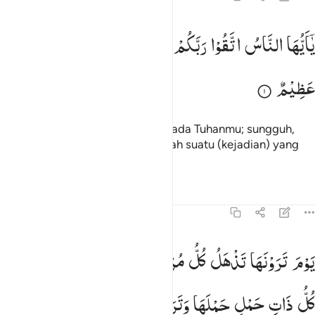
ا ايها الناس اتقوا ربكم ان زلزلة الساعة شيء عظيم ١
یٰۤاَیُّهَا
النَّاسُ
اتَّقُوْا
رَبَّكُمْ ۚ
اِنَّ
زَلْزَلَةَ
السَّاعَةِ
شَیْءٌ
َـٰٓأَيُّهَا ٱلنَّاسُ ٱتَّقُوا۟ رَبَّكُمْ ۚ إِنَّ زَلْزَلَةَ ٱلسَّاعَةِ شَىْءٌ عَظِيمٌۭ ١
عَظِیْمٌ
Wahai manusia! Bertakwalah kepada Tuhanmu; sungguh,
guncangan (hari) Kiamat itu adalah suatu (kejadian) yang
sangat besar.
Tafsir
Pelajaran
Refleksi
22:2
وم ترونها تذهل كل مرضعة عما ارضعت وتضع كل ذات حمل حملها وترى
یَوْمَ
تَرَوْنَهَا
تَذْهَلُ
كُلُّ
مُرْضِعَةٍ
عَمَّاۤ
اَرْضَعَتْ
وَتَضَعُ
َوْمَ تَرَوْنَهَا تَذْهَلُ كُلُّ مُرْضِعَةٍ عَمَّآ أَرْضَعَتْ وَتَضَعُ كُلُّ ذَاتِ حَمْلٍ حَمْلَهَا
كُلُّ
ذَاتِ
حَمْلٍ
حَمْلَهَا
وَتَرَی
النَّاسَ
سُكٰرٰی
وَمَا
هُمْ