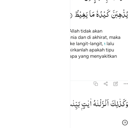
یُذْهِبَنَّ
كَیْدُهٗ
مَا
یَغِیْظُ
Barangsiapa menyangka bahwa Allah tidak akan
menolongnya (Muhammad) di dunia dan di akhirat, maka
hendaklah dia merentangkan tali ke langit-langit,
lalu
1
menggantung (diri), kemudian pikirkanlah apakah tipu
dayanya itu dapat melenyapkan apa yang menyakitkan
hatinya.
Tafsir
Pelajaran
Refleksi
Qiraat
22:16
كذالك انزلناه ايات بينات وان الله يهدي من يريد ١٦
وَكَذٰلِكَ
اَنْزَلْنٰهُ
اٰیٰتٍ
بَیِّنٰتٍ ۙ
وَّاَنَّ
اللّٰهَ
یَهْدِیْ
مَنْ
یُّرِیْدُ
َكَذَٰلِكَ أَنزَلْنَـٰهُ ءَايَـٰتٍۭ بَيِّنَـٰتٍۢ وَأَنَّ ٱللَّهَ يَهْدِى مَن يُرِيدُ ١٦