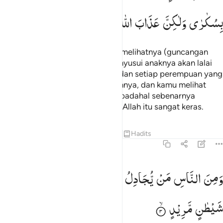
بِسُكٰرٰی
وَلٰكِنَّ
عَذَابَ
اللّٰهِ
شَدِیْدٌ
(Ingatlah) pada hari ketika kamu melihatnya (guncangan
itu), semua perempuan yang menyusui anaknya akan lalai
terhadap anak yang disusuinya, dan setiap perempuan yang
hamil akan keguguran kandungannya, dan kamu melihat
manusia dalam keadaan mabuk, padahal sebenarnya
mereka tidak mabuk, tetapi azab Allah itu sangat keras.
Tafsir
Pelajaran
Refleksi
Qiraat
Hadits
22:3
من الناس من يجادل في الله بغير علم ويتبع كل شيطان مريد ٣
وَمِنَ
النَّاسِ
مَنْ
یُّجَادِلُ
فِی
اللّٰهِ
بِغَیْرِ
عِلْمٍ
وَّیَتَّبِعُ
كُلَّ
َمِنَ ٱلنَّاسِ مَن يُجَـٰدِلُ فِى ٱللَّهِ بِغَيْرِ عِلْمٍۢ وَيَتَّبِعُ كُلَّ شَيْطَـٰنٍۢ مَّرِيد
شَیْطٰنٍ
مَّرِیْدٍ