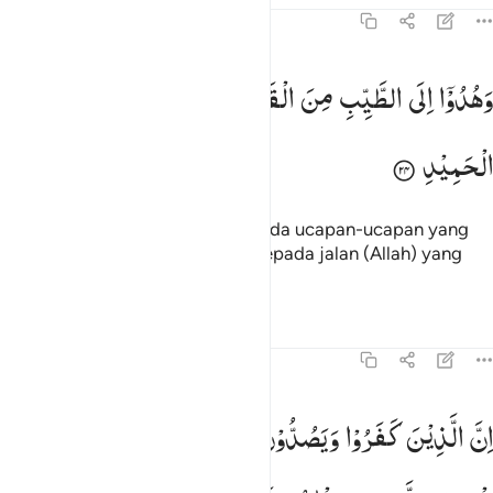
22:24
هدوا الى الطيب من القول وهدوا الى صراط الحميد ٢٤
وَهُدُوْۤا
اِلَی
الطَّیِّبِ
مِنَ
الْقَوْلِ ۖۚ
وَهُدُوْۤا
اِلٰی
صِرَاطِ
َهُدُوٓا۟ إِلَى ٱلطَّيِّبِ مِنَ ٱلْقَوْلِ وَهُدُوٓا۟ إِلَىٰ صِرَٰطِ ٱلْحَمِيدِ ٢٤
الْحَمِیْدِ
Dan mereka diberi petunjuk kepada ucapan-ucapan yang
baik dan diberi petunjuk (pula) kepada jalan (Allah) yang
maha terpuji.
Tafsir
Pelajaran
Refleksi
Qiraat
22:25
ن الذين كفروا ويصدون عن سبيل الله والمسجد الحرام الذي جعلناه للنا
اِنَّ
الَّذِیْنَ
كَفَرُوْا
وَیَصُدُّوْنَ
عَنْ
سَبِیْلِ
اللّٰهِ
وَالْمَسْجِدِ
ِنَّ ٱلَّذِينَ كَفَرُوا۟ وَيَصُدُّونَ عَن سَبِيلِ ٱللَّهِ وَٱلْمَسْجِدِ ٱلْحَرَامِ ٱلَّذِى جَعَلْن