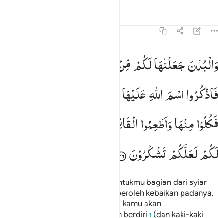
Tafsir
Pelajaran
Refleksi
22:36
البدن جعلناها لكم من شعاير الله لكم فيها خير فاذكروا اسم الله عليه
وَالْبُدْنَ
جَعَلْنٰهَا
لَكُمْ
مِّنْ
شَعَآىِٕرِ
اللّٰهِ
لَكُمْ
فِیْهَا
خَیْرٌ ۖۗ
َٱلْبُدْنَ جَعَلْنَـٰهَا لَكُم مِّن شَعَـٰٓئِرِ ٱللَّهِ لَكُمْ فِيهَا خَيْرٌۭ ۖ فَٱذْكُرُوا۟ ٱسْمَ ٱللَّهِ عَلَيْهَا
فَاذْكُرُوا
اسْمَ
اللّٰهِ
عَلَیْهَا
صَوَآفَّ ۚ
فَاِذَا
وَجَبَتْ
جُنُوْبُهَا
فَكُلُوْا
مِنْهَا
وَاَطْعِمُوا
الْقَانِعَ
وَالْمُعْتَرَّ ؕ
كَذٰلِكَ
سَخَّرْنٰهَا
لَكُمْ
لَعَلَّكُمْ
تَشْكُرُوْنَ
Dan unta-unta itu Kami jadikan untukmu bagian dari syiar
agama Allah, kamu banyak memperoleh kebaikan padanya.
Maka sebutlah nama Allah (ketika kamu akan
menyembelihnya) dalam keadaan berdiri
(dan kaki-kaki
1