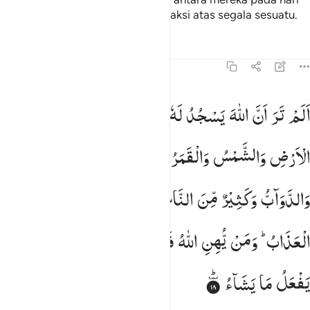
Kiamat. Sungguh, Allah menjadi saksi atas segala sesuatu.
Tafsir
Pelajaran
Refleksi
22:18
لم تر ان الله يسجد له من في السماوات ومن في الارض والشمس والقمر والنجوم والجبا
اَلَمْ
تَرَ
اَنَّ
اللّٰهَ
یَسْجُدُ
لَهٗ
مَنْ
فِی
السَّمٰوٰتِ
وَمَنْ
فِی
َلَمْ تَرَ أَنَّ ٱللَّهَ يَسْجُدُ لَهُۥ مَن فِى ٱلسَّمَـٰوَٰتِ وَمَن فِى ٱلْأَرْضِ وَٱلشَّمْسُ وَٱلْقَمَرُ وَٱلنُّجُومُ وَٱلْجِبَال
الْاَرْضِ
وَالشَّمْسُ
وَالْقَمَرُ
وَالنُّجُوْمُ
وَالْجِبَالُ
وَالشَّجَرُ
وَالدَّوَآبُّ
وَكَثِیْرٌ
مِّنَ
النَّاسِ ؕ
وَكَثِیْرٌ
حَقَّ
عَلَیْهِ
الْعَذَابُ ؕ
وَمَنْ
یُّهِنِ
اللّٰهُ
فَمَا
لَهٗ
مِنْ
مُّكْرِمٍ ؕ
اِنَّ
اللّٰهَ
یَفْعَلُ
مَا
یَشَآءُ