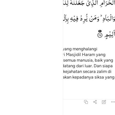
الْحَرَامِ
الَّذِیْ
جَعَلْنٰهُ
لِلنَّاسِ
سَوَآءَ
لْعَاكِفُ
فِیْهِ
وَالْبَادِ ؕ
وَمَنْ
یُّرِدْ
فِیْهِ
بِاِلْحَادٍ
بِظُلْمٍ
نُّذِقْهُ
مِنْ
عَذَابٍ
اَلِیْمٍ
Sungguh, orang-orang kafir dan yang menghalangi
(manusia) dari jalan Allah dan dari Masjidil Haram yang
telah Kami jadikan terbuka untuk semua manusia, baik yang
bermukim di sana maupun yang datang dari luar. Dan siapa
saja yang bermaksud melakukan kejahatan secara zalim di
dalamnya, niscaya akan kami rasakan kepadanya siksa yang
pedih.
Tafsir
Pelajaran
Refleksi
Qiraat
22:26
اذ بوانا لابراهيم مكان البيت ان لا تشرك بي شييا وطهر بيتي للطايفين وا