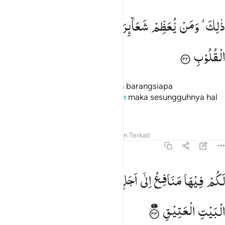
الك ومن يعظم شعاير الله فانها من تقوى القلوب ٣٢
ذٰلِكَ ۗ
وَمَنْ
یُّعَظِّمْ
شَعَآىِٕرَ
اللّٰهِ
فَاِنَّهَا
مِنْ
تَقْوَی
َٰلِكَ وَمَن يُعَظِّمْ شَعَـٰٓئِرَ ٱللَّهِ فَإِنَّهَا مِن تَقْوَى ٱلْقُلُوبِ ٣٢
الْقُلُوْبِ
Demikianlah (perintah Allah). Dan barangsiapa
mengagungkan syiar-syiar Allah,
maka sesungguhnya hal
1
itu timbul dari ketakwaan hati.
Tafsir
Pelajaran
Refleksi
Konten Terkait
22:33
كم فيها منافع الى اجل مسمى ثم محلها الى البيت العتيق ٣٣
لَكُمْ
فِیْهَا
مَنَافِعُ
اِلٰۤی
اَجَلٍ
مُّسَمًّی
ثُمَّ
مَحِلُّهَاۤ
اِلَی
َكُمْ فِيهَا مَنَـٰفِعُ إِلَىٰٓ أَجَلٍۢ مُّسَمًّۭى ثُمَّ مَحِلُّهَآ إِلَى ٱلْبَيْتِ
الْبَیْتِ
الْعَتِیْقِ