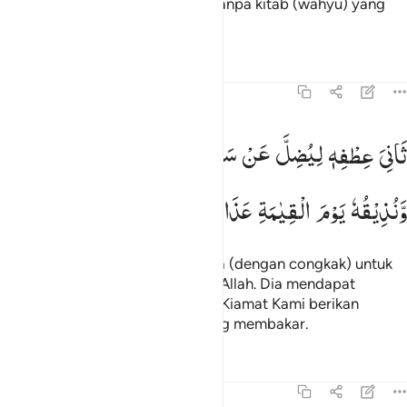
tanpa ilmu, tanpa petunjuk dan tanpa kitab (wahyu) yang
memberi penerangan,
Tafsir
Pelajaran
Refleksi
22:9
اني عطفه ليضل عن سبيل الله له في الدنيا خزي ونذيقه يوم القيامة عذ
ثَانِیَ
عِطْفِهٖ
لِیُضِلَّ
عَنْ
سَبِیْلِ
اللّٰهِ ؕ
لَهٗ
فِی
الدُّنْیَا
خِزْیٌ
َانِىَ عِطْفِهِۦ لِيُضِلَّ عَن سَبِيلِ ٱللَّهِ ۖ لَهُۥ فِى ٱلدُّنْيَا خِزْىٌۭ ۖ وَنُذِي
وَّنُذِیْقُهٗ
یَوْمَ
الْقِیٰمَةِ
عَذَابَ
الْحَرِیْقِ
sambil memalingkan lambungnya (dengan congkak) untuk
menyesatkan manusia dari jalan Allah. Dia mendapat
kehinaan di dunia, dan pada hari Kiamat Kami berikan
kepadanya rasa azab neraka yang membakar.
Tafsir
Pelajaran
Refleksi
Qiraat
22:10