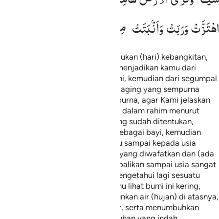
اهْتَزَّتْ
وَرَبَتْ
وَاَنْۢبَتَتْ
مِنْ
كُلِّ
زَوْجٍ
بَهِیْجٍ
Wahai manusia! Jika kamu meragukan (hari) kebangkitan,
maka sesungguhnya Kami telah menjadikan kamu dari
tanah, kemudian dari setetes mani, kemudian dari segumpal
darah, kemudian dari segumpal daging yang sempurna
kejadiannya dan yang tidak sempurna, agar Kami jelaskan
kepada kamu; dan Kami tetapkan dalam rahim menurut
kehendak Kami sampai waktu yang sudah ditentukan,
kemudian Kami keluarkan kamu sebagai bayi, kemudian
(dengan berangsur-angsur) kamu sampai kepada usia
dewasa, dan di antara kamu ada yang diwafatkan dan (ada
pula) di antara kamu yang dikembalikan sampai usia sangat
tua (pikun), sehingga dia tidak mengetahui lagi sesuatu
yang telah diketahuinya. Dan kamu lihat bumi ini kering,
kemudian apabila telah Kami turunkan air (hujan) di atasnya,
bumi itu menjadi hidup dan subur, serta menumbuhkan
berbagai jenis pasangan tetumbuhan yang indah.