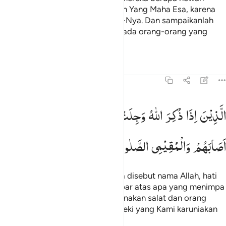
ternak. Maka Tuhanmu ialah Tuhan Yang Maha Esa, karena
itu berserah dirilah kamu kepada-Nya. Dan sampaikanlah
(Muhammad) kabar gembira kepada orang-orang yang
tunduk patuh (kepada Allah),
Tafsir
Pelajaran
Refleksi
Qiraat
22:35
لذين اذا ذكر الله وجلت قلوبهم والصابرين على ما اصابهم والمقيمي الصل
الَّذِیْنَ
اِذَا
ذُكِرَ
اللّٰهُ
وَجِلَتْ
قُلُوْبُهُمْ
وَالصّٰبِرِیْنَ
عَلٰی
مَاۤ
لَّذِينَ إِذَا ذُكِرَ ٱللَّهُ وَجِلَتْ قُلُوبُهُمْ وَٱلصَّـٰبِرِينَ عَلَىٰ مَآ أَصَابَهُمْ وَٱلْمُقِيمِى ٱ
اَصَابَهُمْ
وَالْمُقِیْمِی
الصَّلٰوةِ ۙ
وَمِمَّا
رَزَقْنٰهُمْ
یُنْفِقُوْنَ
(yaitu) orang-orang yang apabila disebut nama Allah, hati
mereka bergetar, orang yang sabar atas apa yang menimpa
mereka, dan orang yang melaksanakan salat dan orang
yang menginfakkan sebagian rezeki yang Kami karuniakan
kepada mereka.