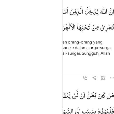
ن الله يدخل الذين امنوا وعملوا الصالحات جنات تجري من تحتها الانهار ان 
اِنَّ
اللّٰهَ
یُدْخِلُ
الَّذِیْنَ
اٰمَنُوْا
وَعَمِلُوا
الصّٰلِحٰتِ
جَنّٰتٍ
ِنَّ ٱللَّهَ يُدْخِلُ ٱلَّذِينَ ءَامَنُوا۟ وَعَمِلُوا۟ ٱلصَّـٰلِحَـٰتِ جَنَّـٰتٍۢ تَجْرِى مِن تَحْتِهَا ٱلْأَنْهَ
تَجْرِیْ
مِنْ
تَحْتِهَا
الْاَنْهٰرُ ؕ
اِنَّ
اللّٰهَ
یَفْعَلُ
مَا
یُرِیْدُ
(Sungguh), Allah akan memasukkan orang-orang yang
beriman dan mengerjakan kebajikan ke dalam surga-surga
yang mengalir di bawahnya sungai-sungai. Sungguh, Allah
berbuat apa yang Dia kehendaki.
Tafsir
Pelajaran
Refleksi
22:15
ن كان يظن ان لن ينصره الله في الدنيا والاخرة فليمدد بسبب الى السما
مَنْ
كَانَ
یَظُنُّ
اَنْ
لَّنْ
یَّنْصُرَهُ
اللّٰهُ
فِی
الدُّنْیَا
وَالْاٰخِرَةِ
َن كَانَ يَظُنُّ أَن لَّن يَنصُرَهُ ٱللَّهُ فِى ٱلدُّنْيَا وَٱلْـَٔاخِرَةِ فَلْيَمْدُدْ بِسَبَبٍ إِلَى ٱلسَّمَا
فَلْیَمْدُدْ
بِسَبَبٍ
اِلَی
السَّمَآءِ
ثُمَّ
لْیَقْطَعْ
فَلْیَنْظُرْ
هَلْ