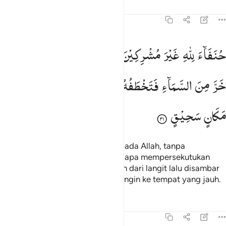
Tafsir
Pelajaran
Refleksi
22:31
نفاء لله غير مشركين به ومن يشرك بالله فكانما خر من السماء فتخطفه
حُنَفَآءَ
لِلّٰهِ
غَیْرَ
مُشْرِكِیْنَ
بِهٖ ؕ
وَمَنْ
یُّشْرِكْ
بِاللّٰهِ
فَكَاَنَّمَا
ُنَفَآءَ لِلَّهِ غَيْرَ مُشْرِكِينَ بِهِۦ ۚ وَمَن يُشْرِكْ بِٱللَّهِ فَكَأَنَّمَا خَرَّ مِنَ ٱلسَّم
خَرَّ
مِنَ
السَّمَآءِ
فَتَخْطَفُهُ
الطَّیْرُ
اَوْ
تَهْوِیْ
بِهِ
الرِّیْحُ
فِیْ
مَكَانٍ
سَحِیْقٍ
(Beribadahlah) dengan ikhlas kepada Allah, tanpa
mempersekutukan-Nya. Barangsiapa mempersekutukan
Allah, maka seakan-akan dia jatuh dari langit lalu disambar
oleh burung, atau diterbangkan angin ke tempat yang jauh.
Tafsir
Pelajaran
Refleksi
Qiraat
22:32