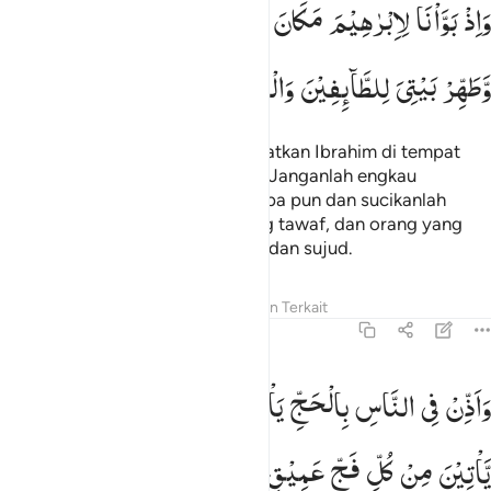
وَاِذْ
بَوَّاْنَا
لِاِبْرٰهِیْمَ
مَكَانَ
الْبَیْتِ
اَنْ
لَّا
تُشْرِكْ
بِیْ
شَیْـًٔا
َإِذْ بَوَّأْنَا لِإِبْرَٰهِيمَ مَكَانَ ٱلْبَيْتِ أَن لَّا تُشْرِكْ بِى شَيْـًۭٔا وَطَهِّ
وَّطَهِّرْ
بَیْتِیَ
لِلطَّآىِٕفِیْنَ
وَالْقَآىِٕمِیْنَ
وَالرُّكَّعِ
السُّجُوْدِ
Dan (ingatlah), ketika Kami tempatkan Ibrahim di tempat
Baitullah (dengan mengatakan), "Janganlah engkau
mempersekutukan Aku dengan apa pun dan sucikanlah
rumah-Ku bagi orang-orang yang tawaf, dan orang yang
beribadah dan orang yang rukuk dan sujud.
Tafsir
Pelajaran
Refleksi
Konten Terkait
22:27
اذن في الناس بالحج ياتوك رجالا وعلى كل ضامر ياتين من كل فج عميق 
وَاَذِّنْ
فِی
النَّاسِ
بِالْحَجِّ
یَاْتُوْكَ
رِجَالًا
وَّعَلٰی
كُلِّ
ضَامِرٍ
َأَذِّن فِى ٱلنَّاسِ بِٱلْحَجِّ يَأْتُوكَ رِجَالًۭا وَعَلَىٰ كُلِّ ضَامِرٍۢ يَأْتِينَ مِن كُلّ
یَّاْتِیْنَ
مِنْ
كُلِّ
فَجٍّ
عَمِیْقٍ