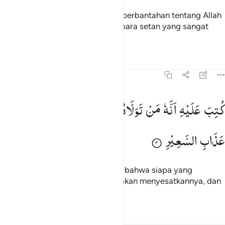
Dan di antara manusia ada yang berbantahan tentang Allah
tanpa ilmu dan hanya mengikuti para setan yang sangat
jahat,
Tafsir
Pelajaran
Refleksi
22:4
تب عليه انه من تولاه فانه يضله ويهديه الى عذاب السعير ٤
كُتِبَ
عَلَیْهِ
اَنَّهٗ
مَنْ
تَوَلَّاهُ
فَاَنَّهٗ
یُضِلُّهٗ
وَیَهْدِیْهِ
اِلٰی
ُتِبَ عَلَيْهِ أَنَّهُۥ مَن تَوَلَّاهُ فَأَنَّهُۥ يُضِلُّهُۥ وَيَهْدِيهِ إِلَىٰ عَذَابِ ٱلس
عَذَابِ
السَّعِیْرِ
(tentang setan), telah ditetapkan bahwa siapa yang
berkawan dengan dia, maka dia akan menyesatkannya, dan
membawanya ke azab neraka.
Tafsir
Pelajaran
Refleksi