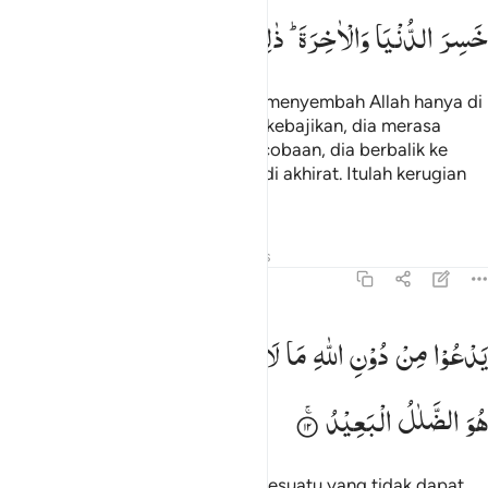
خَسِرَ
الدُّنْیَا
وَالْاٰخِرَةَ ؕ
ذٰلِكَ
هُوَ
الْخُسْرَانُ
الْمُبِیْنُ
Dan di antara manusia ada yang menyembah Allah hanya di
tepi,
maka jika dia memperoleh kebajikan, dia merasa
1
puas, dan jika dia ditimpa suatu cobaan, dia berbalik ke
belakang.
Dia rugi di dunia dan di akhirat. Itulah kerugian
2
yang nyata.
Tafsir
Pelajaran
Refleksi
Hadits
22:12
دعو من دون الله ما لا يضره وما لا ينفعه ذالك هو الضلال البعيد ١٢
یَدْعُوْا
مِنْ
دُوْنِ
اللّٰهِ
مَا
لَا
یَضُرُّهٗ
وَمَا
لَا
یَنْفَعُهٗ ؕ
ذٰلِكَ
َدْعُوا۟ مِن دُونِ ٱللَّهِ مَا لَا يَضُرُّهُۥ وَمَا لَا يَنفَعُهُۥ ۚ ذَٰلِكَ هُوَ ٱلضَّ
هُوَ
الضَّلٰلُ
الْبَعِیْدُ
Dia berdoa kepada selain Allah, sesuatu yang tidak dapat