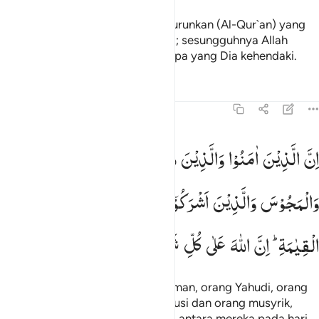
Dan demikianlah Kami telah menurunkan (Al-Qur`an) yang
merupakan ayat-ayat yang nyata; sesungguhnya Allah
memberikan petunjuk kepada siapa yang Dia kehendaki.
Tafsir
Pelajaran
Refleksi
22:17
ن الذين امنوا والذين هادوا والصابيين والنصارى والمجوس والذين اشركو
اِنَّ
الَّذِیْنَ
اٰمَنُوْا
وَالَّذِیْنَ
هَادُوْا
وَالصّٰبِـِٕیْنَ
وَالنَّصٰرٰی
ِنَّ ٱلَّذِينَ ءَامَنُوا۟ وَٱلَّذِينَ هَادُوا۟ وَٱلصَّـٰبِـِٔينَ وَٱلنَّصَـٰرَىٰ وَٱلْمَجُوسَ وَٱلَّ
وَالْمَجُوْسَ
وَالَّذِیْنَ
اَشْرَكُوْۤا ۖۗ
اِنَّ
اللّٰهَ
یَفْصِلُ
بَیْنَهُمْ
یَوْمَ
الْقِیٰمَةِ ؕ
اِنَّ
اللّٰهَ
عَلٰی
كُلِّ
شَیْءٍ
شَهِیْدٌ
Sesungguhnya orang-orang beriman, orang Yahudi, orang
Sabiin, orang Nasrani, orang Majusi dan orang musyrik,
Allah pasti memberi keputusan di antara mereka pada hari