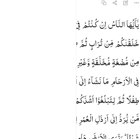
22:5
ا ايها الناس ان كنتم في ريب من البعث فانا خلقناكم من تراب ثم من 
یٰۤاَیُّهَا
النَّاسُ
اِنْ
كُنْتُمْ
فِیْ
رَیْبٍ
مِّنَ
الْبَعْثِ
فَاِنَّا
َـٰٓأَيُّهَا ٱلنَّاسُ إِن كُنتُمْ فِى رَيْبٍۢ مِّنَ ٱلْبَعْثِ فَإِنَّا خَلَقْنَـٰكُم مِّن تُرَابٍۢ
خَلَقْنٰكُمْ
مِّنْ
تُرَابٍ
ثُمَّ
مِنْ
نُّطْفَةٍ
ثُمَّ
مِنْ
عَلَقَةٍ
ثُمَّ
مِنْ
مُّضْغَةٍ
مُّخَلَّقَةٍ
وَّغَیْرِ
مُخَلَّقَةٍ
لِّنُبَیِّنَ
لَكُمْ ؕ
وَنُقِرُّ
فِی
الْاَرْحَامِ
مَا
نَشَآءُ
اِلٰۤی
اَجَلٍ
مُّسَمًّی
ثُمَّ
نُخْرِجُكُمْ
طِفْلًا
ثُمَّ
لِتَبْلُغُوْۤا
اَشُدَّكُمْ ۚ
وَمِنْكُمْ
مَّنْ
یُّتَوَفّٰی
وَمِنْكُمْ
مَّنْ
یُّرَدُّ
اِلٰۤی
اَرْذَلِ
الْعُمُرِ
لِكَیْلَا
یَعْلَمَ
مِنْ
بَعْدِ
عِلْمٍ
شَیْـًٔا ؕ
وَتَرَی
الْاَرْضَ
هَامِدَةً
فَاِذَاۤ
اَنْزَلْنَا
عَلَیْهَا
الْمَآءَ