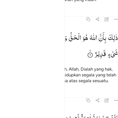
Tafsir
Pelajaran
Refleksi
Qiraat
22:6
الك بان الله هو الحق وانه يحيي الموتى وانه على كل شيء قدير ٦
ذٰلِكَ
بِاَنَّ
اللّٰهَ
هُوَ
الْحَقُّ
وَاَنَّهٗ
یُحْیِ
الْمَوْتٰی
وَاَنَّهٗ
عَلٰی
كُلِّ
َٰلِكَ بِأَنَّ ٱللَّهَ هُوَ ٱلْحَقُّ وَأَنَّهُۥ يُحْىِ ٱلْمَوْتَىٰ وَأَنَّهُۥ عَلَىٰ كُلِّ شَىْءٍۢ قَد
شَیْءٍ
قَدِیْرٌ
Yang demikian itu karena sungguh, Allah, Dialah yang hak,
dan sungguh, Dialah yang menghidupkan segala yang telah
mati, dan sungguh, Dia Mahakuasa atas segala sesuatu.
Tafsir
Pelajaran
Refleksi
22:7
ان الساعة اتية لا ريب فيها وان الله يبعث من في القبور ٧