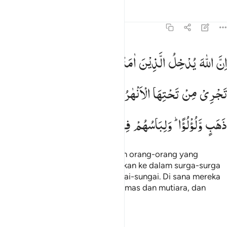
Tafsir
Pelajaran
Refleksi
22:23
ن الله يدخل الذين امنوا وعملوا الصالحات جنات تجري من تحتها الانهار 
اِنَّ
اللّٰهَ
یُدْخِلُ
الَّذِیْنَ
اٰمَنُوْا
وَعَمِلُوا
الصّٰلِحٰتِ
جَنّٰتٍ
ِنَّ ٱللَّهَ يُدْخِلُ ٱلَّذِينَ ءَامَنُوا۟ وَعَمِلُوا۟ ٱلصَّـٰلِحَـٰتِ جَنَّـٰتٍۢ تَجْرِى مِن تَحْ
تَجْرِیْ
مِنْ
تَحْتِهَا
الْاَنْهٰرُ
یُحَلَّوْنَ
فِیْهَا
مِنْ
اَسَاوِرَ
مِنْ
ذَهَبٍ
وَّلُؤْلُؤًا ؕ
وَلِبَاسُهُمْ
فِیْهَا
حَرِیْرٌ
Sungguh, Allah akan memasukkan orang-orang yang
beriman dan mengerjakan kebajikan ke dalam surga-surga
yang mengalir di bawahnya sungai-sungai. Di sana mereka
diberi perhiasan gelang-gelang emas dan mutiara, dan
pakaian mereka dari sutera.
Tafsir
Pelajaran
Refleksi
Qiraat