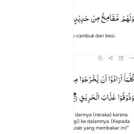
لهم مقامع من حديد ٢١
وَلَهُمْ
مَّقَامِعُ
مِنْ
حَدِیْدٍ
َلَهُم مَّقَـٰمِعُ مِنْ حَدِيدٍۢ ٢١
Dan (azab) untuk mereka cambuk-cambuk dari besi.
Tafsir
Pelajaran
Refleksi
22:22
لما ارادوا ان يخرجوا منها من غم اعيدوا فيها وذوقوا عذاب الحريق ٢٢
كُلَّمَاۤ
اَرَادُوْۤا
اَنْ
یَّخْرُجُوْا
مِنْهَا
مِنْ
غَمٍّ
اُعِیْدُوْا
فِیْهَا ۗ
ُلَّمَآ أَرَادُوٓا۟ أَن يَخْرُجُوا۟ مِنْهَا مِنْ غَمٍّ أُعِيدُوا۟ فِيهَا وَذُو
وَذُوْقُوْا
عَذَابَ
الْحَرِیْقِ
Setiap kali mereka hendak ke luar darinya (neraka) karena
tersiksa, mereka dikembalikan (lagi) ke dalamnya. (Kepada
mereka dikatakan), "Rasakanlah azab yang membakar ini!"