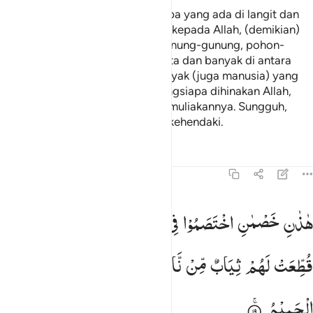
Tidakkah engkau tahu bahwa siapa yang ada di langit dan
siapa yang ada di bumi bersujud kepada Allah, (demikian)
juga matahari, bulan, bintang, gunung-gunung, pohon-
pohon, hewan-hewan yang melata dan banyak di antara
manusia (yang sujud). Tetapi banyak (juga manusia) yang
pantas mendapatkan azab. Barangsiapa dihinakan Allah,
tidak seorang pun yang akan memuliakannya. Sungguh,
Allah berbuat apa saja yang Dia kehendaki.
Tafsir
Pelajaran
Refleksi
22:19
اذان خصمان اختصموا في ربهم فالذين كفروا قطعت لهم ثياب من نار
هٰذٰنِ
خَصْمٰنِ
اخْتَصَمُوْا
فِیْ
رَبِّهِمْ ؗ
فَالَّذِیْنَ
كَفَرُوْا
َـٰذَانِ خَصْمَانِ ٱخْتَصَمُوا۟ فِى رَبِّهِمْ ۖ فَٱلَّذِينَ كَفَرُوا۟ قُطِّعَتْ ل
قُطِّعَتْ
لَهُمْ
ثِیَابٌ
مِّنْ
نَّارٍ ؕ
یُصَبُّ
مِنْ
فَوْقِ
رُءُوْسِهِمُ
الْحَمِیْمُ