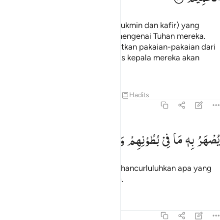
Inilah dua golongan (golongan mukmin dan kafir) yang
bertengkar, mereka bertengkar mengenai Tuhan mereka.
Maka bagi orang kafir akan dibuatkan pakaian-pakaian dari
api (neraka) untuk mereka. Ke atas kepala mereka akan
disiramkan air yang mendidih.
Tafsir
Pelajaran
Refleksi
Qiraat
Hadits
22:20
صهر به ما في بطونهم والجلود ٢٠
یُصْهَرُ
بِهٖ
مَا
فِیْ
بُطُوْنِهِمْ
وَالْجُلُوْدُ
ُصْهَرُ بِهِۦ مَا فِى بُطُونِهِمْ وَٱلْجُلُودُ ٢٠
Dengan (air mendidih) itu akan dihancurluluhkan apa yang
ada dalam perut dan kulit mereka.
Tafsir
Pelajaran
Refleksi
22:21