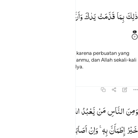
الك بما قدمت يداك وان الله ليس بظلام للعبيد ١٠
ذٰلِكَ
بِمَا
قَدَّمَتْ
یَدٰكَ
وَاَنَّ
اللّٰهَ
لَیْسَ
بِظَلَّامٍ
لِّلْعَبِیْدِ
َٰلِكَ بِمَا قَدَّمَتْ يَدَاكَ وَأَنَّ ٱللَّهَ لَيْسَ بِظَلَّـٰمٍۢ لِّلْعَبِيدِ ١٠
(Akan dikatakan kepadanya), "Itu karena perbuatan yang
dilakukan dahulu oleh kedua tanganmu, dan Allah sekali-kali
tidak menzalimi hamba-hamba-Nya.
Tafsir
Pelajaran
Refleksi
22:11
من الناس من يعبد الله على حرف فان اصابه خير اطمان به وان اصابته ف
وَمِنَ
النَّاسِ
مَنْ
یَّعْبُدُ
اللّٰهَ
عَلٰی
حَرْفٍ ۚ
فَاِنْ
اَصَابَهٗ
َمِنَ ٱلنَّاسِ مَن يَعْبُدُ ٱللَّهَ عَلَىٰ حَرْفٍۢ ۖ فَإِنْ أَصَابَهُۥ خَيْرٌ ٱطْمَأَنَّ
خَیْرُ
طْمَاَنَّ
بِهٖ ۚ
وَاِنْ
اَصَابَتْهُ
فِتْنَةُ
نْقَلَبَ
عَلٰی
وَجْهِهٖ ۚ۫