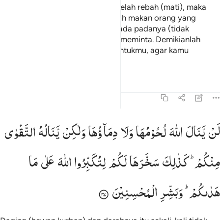
telah terikat). Kemudian apabila telah rebah (mati), maka
makanlah sebagiannya dan berilah makan orang yang
merasa cukup dengan apa yang ada padanya (tidak
meminta-minta) dan orang yang meminta. Demikianlah
Kami tundukkan (unta-unta itu) untukmu, agar kamu
bersyukur.
Tafsir
Pelajaran
Refleksi
22:37
ن ينال الله لحومها ولا دماوها ولاكن يناله التقوى منكم كذالك سخرها ل
لَنْ
یَّنَالَ
اللّٰهَ
لُحُوْمُهَا
وَلَا
دِمَآؤُهَا
وَلٰكِنْ
یَّنَالُهُ
التَّقْوٰی
َن يَنَالَ ٱللَّهَ لُحُومُهَا وَلَا دِمَآؤُهَا وَلَـٰكِن يَنَالُهُ ٱلتَّقْوَىٰ مِنكُمْ 
مِنْكُمْ ؕ
كَذٰلِكَ
سَخَّرَهَا
لَكُمْ
لِتُكَبِّرُوا
اللّٰهَ
عَلٰی
مَا
هَدٰىكُمْ ؕ
وَبَشِّرِ
الْمُحْسِنِیْنَ