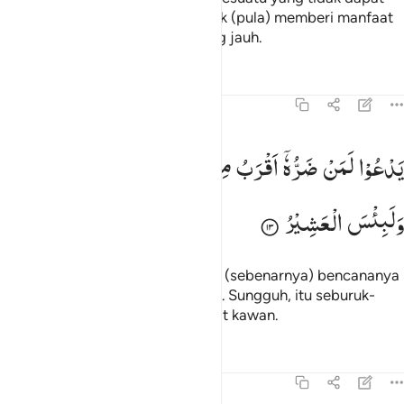
mendatangkan bencana dan tidak (pula) memberi manfaat
kepadanya. Itulah kesesatan yang jauh.
Tafsir
Pelajaran
Refleksi
22:13
دعو لمن ضره اقرب من نفعه لبيس المولى ولبيس العشير ١٣
یَدْعُوْا
لَمَنْ
ضَرُّهٗۤ
اَقْرَبُ
مِنْ
نَّفْعِهٖ ؕ
لَبِئْسَ
الْمَوْلٰی
َدْعُوا۟ لَمَن ضَرُّهُۥٓ أَقْرَبُ مِن نَّفْعِهِۦ ۚ لَبِئْسَ ٱلْمَوْلَىٰ وَلَبِئْسَ ٱلْعَشِيرُ
وَلَبِئْسَ
الْعَشِیْرُ
Dia berdoa kepada sesuatu yang (sebenarnya) bencananya
lebih dekat daripada manfaatnya. Sungguh, itu seburuk-
buruk penolong dan sejahat-jahat kawan.
Tafsir
Pelajaran
Refleksi
22:14