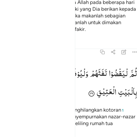
dan agar mereka menyebut nama Allah pada beberapa hari
yang telah ditentukan
atas rezeki yang Dia berikan kepada
1
mereka berupa hewan ternak. Maka makanlah sebagian
darinya dan (sebagian lagi) berikanlah untuk dimakan
orang-orang yang sengsara dan fakir.
Tafsir
Pelajaran
Refleksi
22:29
م ليقضوا تفثهم وليوفوا نذورهم وليطوفوا بالبيت العتيق ٢٩
ثُمَّ
لْیَقْضُوْا
تَفَثَهُمْ
وَلْیُوْفُوْا
نُذُوْرَهُمْ
وَلْیَطَّوَّفُوْا
ُمَّ لْيَقْضُوا۟ تَفَثَهُمْ وَلْيُوفُوا۟ نُذُورَهُمْ وَلْيَطَّوَّفُوا۟ بِٱلْبَيْتِ 
بِالْبَیْتِ
الْعَتِیْقِ
Kemudian, hendaklah mereka menghilangkan kotoran
1
(yang ada di badan) mereka, menyempurnakan nazar-nazar
mereka dan melakukan tawaf sekeliling rumah tua
(Baitullah).