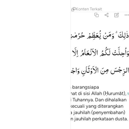
Tafsir
Pelajaran
Refleksi
Qiraat
Konten Terkait
22:30
الك ومن يعظم حرمات الله فهو خير له عند ربه واحلت لكم الانعام الا ما
ذٰلِكَ ۗ
وَمَنْ
یُّعَظِّمْ
حُرُمٰتِ
اللّٰهِ
فَهُوَ
خَیْرٌ
لَّهٗ
عِنْدَ
رَبِّهٖ ؕ
َٰلِكَ وَمَن يُعَظِّمْ حُرُمَـٰتِ ٱللَّهِ فَهُوَ خَيْرٌۭ لَّهُۥ عِندَ رَبِّهِۦ ۗ وَأُ
وَاُحِلَّتْ
لَكُمُ
الْاَنْعَامُ
اِلَّا
مَا
یُتْلٰی
عَلَیْكُمْ
فَاجْتَنِبُوا
الرِّجْسَ
مِنَ
الْاَوْثَانِ
وَاجْتَنِبُوْا
قَوْلَ
الزُّوْرِ
Demikianlah (perintah Allah). Dan barangsiapa
mengagungkan apa yang terhormat di sisi Allah (Ḥurumāt),
1
maka itu lebih baik baginya di sisi Tuhannya. Dan dihalalkan
bagi kamu semua hewan ternak, kecuali yang diterangkan
kepadamu (keharamannya), maka jauhilah (penyembahan)
berhala-berhala yang najis itu dan jauhilah perkataan dusta.