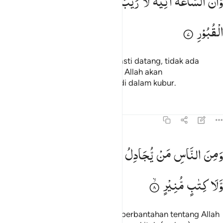
وَّاَنَّ
السَّاعَةَ
اٰتِیَةٌ
لَّا
رَیْبَ
فِیْهَا ۙ
وَاَنَّ
اللّٰهَ
یَبْعَثُ
مَنْ
فِی
َأَنَّ ٱلسَّاعَةَ ءَاتِيَةٌۭ لَّا رَيْبَ فِيهَا وَأَنَّ ٱللَّهَ يَبْعَثُ مَن فِى ٱل
الْقُبُوْرِ
Dan sungguh, (hari) Kiamat itu pasti datang, tidak ada
keraguan padanya; dan sungguh, Allah akan
membangkitkan siapa pun yang di dalam kubur.
Tafsir
Pelajaran
Refleksi
22:8
من الناس من يجادل في الله بغير علم ولا هدى ولا كتاب منير ٨
وَمِنَ
النَّاسِ
مَنْ
یُّجَادِلُ
فِی
اللّٰهِ
بِغَیْرِ
عِلْمٍ
وَّلَا
هُدًی
َمِنَ ٱلنَّاسِ مَن يُجَـٰدِلُ فِى ٱللَّهِ بِغَيْرِ عِلْمٍۢ وَلَا هُدًۭى وَلَا كِتَـٰبٍۢ مُّ
وَّلَا
كِتٰبٍ
مُّنِیْرٍ
Dan di antara manusia ada yang berbantahan tentang Allah