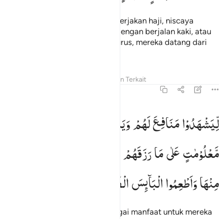
Dan serulah manusia untuk mengerjakan haji, niscaya
mereka akan datang kepadamu dengan berjalan kaki, atau
mengendarai setiap unta yang kurus, mereka datang dari
segenap penjuru yang jauh,
Tafsir
Pelajaran
Refleksi
Konten Terkait
22:28
يشهدوا منافع لهم ويذكروا اسم الله في ايام معلومات على ما رزقهم من ب
لِّیَشْهَدُوْا
مَنَافِعَ
لَهُمْ
وَیَذْكُرُوا
اسْمَ
اللّٰهِ
فِیْۤ
اَیَّامٍ
ِّيَشْهَدُوا۟ مَنَـٰفِعَ لَهُمْ وَيَذْكُرُوا۟ ٱسْمَ ٱللَّهِ فِىٓ أَيَّامٍۢ مَّعْل
مَّعْلُوْمٰتٍ
عَلٰی
مَا
رَزَقَهُمْ
مِّنْ
بَهِیْمَةِ
الْاَنْعَامِ ۚ
فَكُلُوْا
مِنْهَا
وَاَطْعِمُوا
الْبَآىِٕسَ
الْفَقِیْرَ
agar mereka menyaksikan berbagai manfaat untuk mereka