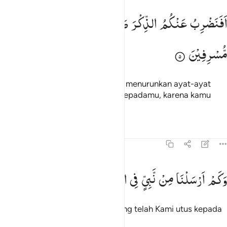
فنضرب عنكم الذكر صفحا ان كنتم قوما مسرفين ٥
اَفَنَضْرِبُ
عَنْكُمُ
الذِّكْرَ
صَفْحًا
اَنْ
كُنْتُمْ
قَوْمًا
َفَنَضْرِبُ عَنكُمُ ٱلذِّكْرَ صَفْحًا أَن كُنتُمْ قَوْمًۭا مُّسْرِفِينَ ٥
مُّسْرِفِیْنَ
Maka apakah Kami akan berhenti menurunkan ayat-ayat
(sebagai peringatan) Al-Qur`an kepadamu, karena kamu
kaum yang melampuai batas?
Tafsir
Pelajaran
Refleksi
Qiraat
43:6
كم ارسلنا من نبي في الاولين ٦
وَكَمْ
اَرْسَلْنَا
مِنْ
نَّبِیٍّ
فِی
الْاَوَّلِیْنَ
َكَمْ أَرْسَلْنَا مِن نَّبِىٍّۢ فِى ٱلْأَوَّلِينَ ٦
Dan betapa banyak nabi-nabi yang telah Kami utus kepada
umat-umat yang terdahulu.