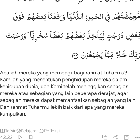
مَّعِیْشَتَهُمْ
فِی
الْحَیٰوةِ
الدُّنْیَا
وَرَفَعْنَا
بَعْضَهُمْ
فَوْقَ
بَعْضٍ
دَرَجٰتٍ
لِّیَتَّخِذَ
بَعْضُهُمْ
بَعْضًا
سُخْرِیًّا ؕ
وَرَحْمَتُ
رَبِّكَ
خَیْرٌ
مِّمَّا
یَجْمَعُوْنَ
Apakah mereka yang membagi-bagi rahmat Tuhanmu?
Kamilah yang menentukan penghidupan mereka dalam
kehidupan dunia, dan Kami telah meninggikan sebagian
mereka atas sebagian yang lain beberapa derajat, agar
sebagian mereka dapat memanfaatkan sebagian yang lain.
Dan rahmat Tuhanmu lebih baik dari apa yang mereka
kumpulkan.
Tafsir
Pelajaran
Refleksi
43:33