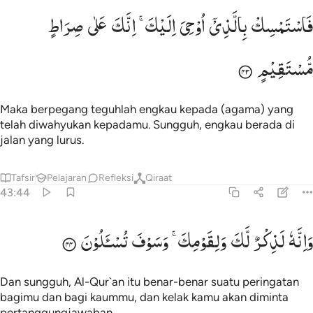
استمسك بالذي اوحي اليك انك على صراط مستقيم ٤٣
فَاسْتَمْسِكْ
بِالَّذِیْۤ
اُوْحِیَ
اِلَیْكَ ۚ
اِنَّكَ
عَلٰی
صِرَاطٍ
َٱسْتَمْسِكْ بِٱلَّذِىٓ أُوحِىَ إِلَيْكَ ۖ إِنَّكَ عَلَىٰ صِرَٰطٍۢ مُّسْتَقِيمٍۢ ٤٣
مُّسْتَقِیْمٍ
Maka berpegang teguhlah engkau kepada (agama) yang
telah diwahyukan kepadamu. Sungguh, engkau berada di
jalan yang lurus.
Tafsir
Pelajaran
Refleksi
Qiraat
43:44
انه لذكر لك ولقومك وسوف تسالون ٤٤
وَاِنَّهٗ
لَذِكْرٌ
لَّكَ
وَلِقَوْمِكَ ۚ
وَسَوْفَ
تُسْـَٔلُوْنَ
َإِنَّهُۥ لَذِكْرٌۭ لَّكَ وَلِقَوْمِكَ ۖ وَسَوْفَ تُسْـَٔلُونَ ٤٤
Dan sungguh, Al-Qur`an itu benar-benar suatu peringatan
bagimu dan bagi kaummu, dan kelak kamu akan diminta
pertanggungjawaban.