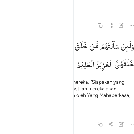
umat-umat terdahulu.
Tafsir
Pelajaran
Refleksi
43:9
لين سالتهم من خلق السماوات والارض ليقولن خلقهن العزيز العليم ٩
وَلَىِٕنْ
سَاَلْتَهُمْ
مَّنْ
خَلَقَ
السَّمٰوٰتِ
وَالْاَرْضَ
لَیَقُوْلُنَّ
َلَئِن سَأَلْتَهُم مَّنْ خَلَقَ ٱلسَّمَـٰوَٰتِ وَٱلْأَرْضَ لَيَقُولُنَّ خَلَقَهُنَّ ٱلْع
خَلَقَهُنَّ
الْعَزِیْزُ
الْعَلِیْمُ
Dan jika kamu tanyakan kepada mereka, "Siapakah yang
menciptakan langit dan bumi?" pastilah mereka akan
menjawab, "Semuanya diciptakan oleh Yang Mahaperkasa,
Maha Mengetahui."
Tafsir
Pelajaran
Refleksi
43:10