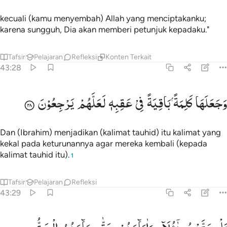
kecuali (kamu menyembah) Allah yang menciptakanku;
karena sungguh, Dia akan memberi petunjuk kepadaku."
Tafsir
Pelajaran
Refleksi
Konten Terkait
43:28
جعلها كلمة باقية في عقبه لعلهم يرجعون ٢٨
وَجَعَلَهَا
كَلِمَةً
بَاقِیَةً
فِیْ
عَقِبِهٖ
لَعَلَّهُمْ
یَرْجِعُوْنَ
َجَعَلَهَا كَلِمَةًۢ بَاقِيَةًۭ فِى عَقِبِهِۦ لَعَلَّهُمْ يَرْجِعُونَ ٢٨
Dan (Ibrahim) menjadikan (kalimat tauhid) itu kalimat yang
kekal pada keturunannya agar mereka kembali (kepada
kalimat tauhid itu).
1
Tafsir
Pelajaran
Refleksi
43:29
ل متعت هاولاء واباءهم حتى جاءهم الحق ورسول مبين ٢٩