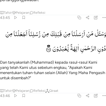
Tafsir
Pelajaran
Refleksi
43:45
اسال من ارسلنا من قبلك من رسلنا اجعلنا من دون الرحمان الهة يعبدون
وَسْـَٔلْ
مَنْ
اَرْسَلْنَا
مِنْ
قَبْلِكَ
مِنْ
رُّسُلِنَاۤ
اَجَعَلْنَا
مِنْ
َسْـَٔلْ مَنْ أَرْسَلْنَا مِن قَبْلِكَ مِن رُّسُلِنَآ أَجَعَلْنَا مِن دُونِ ٱلرَّحْمَـٰنِ ءَالِهَةًۭ يُ
دُوْنِ
الرَّحْمٰنِ
اٰلِهَةً
یُّعْبَدُوْنَ
Dan tanyakanlah (Muhammad) kepada rasul-rasul Kami
yang telah Kami utus sebelum engkau, "Apakah Kami
menentukan tuhan-tuhan selain (Allah) Yang Maha Pengasih
untuk disembah?"
Tafsir
Pelajaran
Refleksi
Qiraat
43:46