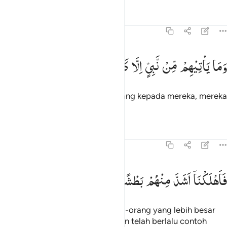
Tafsir
Pelajaran
Refleksi
43:7
ما ياتيهم من نبي الا كانوا به يستهزيون ٧
وَمَا
یَاْتِیْهِمْ
مِّنْ
نَّبِیٍّ
اِلَّا
كَانُوْا
بِهٖ
یَسْتَهْزِءُوْنَ
َمَا يَأْتِيهِم مِّن نَّبِىٍّ إِلَّا كَانُوا۟ بِهِۦ يَسْتَهْزِءُونَ ٧
Dan setiap kali seorang nabi datang kepada mereka, mereka
selalu memperolok-olokkannya.
Tafsir
Pelajaran
Refleksi
43:8
اهلكنا اشد منهم بطشا ومضى مثل الاولين ٨
فَاَهْلَكْنَاۤ
اَشَدَّ
مِنْهُمْ
بَطْشًا
وَّمَضٰی
مَثَلُ
الْاَوَّلِیْنَ
َأَهْلَكْنَآ أَشَدَّ مِنْهُم بَطْشًۭا وَمَضَىٰ مَثَلُ ٱلْأَوَّلِينَ ٨
Karena itu, Kami binasakan orang-orang yang lebih besar
kekuatannya di antara mereka dan telah berlalu contoh