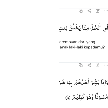
Tafsir
Pelajaran
Refleksi
Qiraat
43:16
م اتخذ مما يخلق بنات واصفاكم بالبنين ١٦
اَمِ
اتَّخَذَ
مِمَّا
یَخْلُقُ
بَنٰتٍ
وَّاَصْفٰىكُمْ
بِالْبَنِیْنَ
َمِ ٱتَّخَذَ مِمَّا يَخْلُقُ بَنَاتٍۢ وَأَصْفَىٰكُم بِٱلْبَنِينَ ١٦
Pantaskah Dia mengambil anak perempuan dari yang
diciptakan-Nya dan memberikan anak laki-laki kepadamu?
Tafsir
Pelajaran
Refleksi
43:17
اذا بشر احدهم بما ضرب للرحمان مثلا ظل وجهه مسودا وهو كظيم ١٧
وَاِذَا
بُشِّرَ
اَحَدُهُمْ
بِمَا
ضَرَبَ
لِلرَّحْمٰنِ
مَثَلًا
ظَلَّ
وَجْهُهٗ
َإِذَا بُشِّرَ أَحَدُهُم بِمَا ضَرَبَ لِلرَّحْمَـٰنِ مَثَلًۭا ظَلَّ وَجْهُهُۥ مُسْوَدًّۭا وَهُوَ
مُسْوَدًّا
وَّهُوَ
كَظِیْمٌ