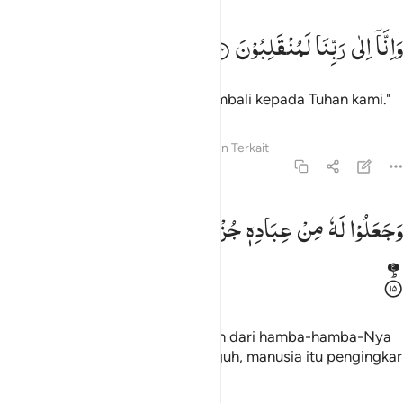
انا الى ربنا لمنقلبون ١٤
وَاِنَّاۤ
اِلٰی
رَبِّنَا
لَمُنْقَلِبُوْنَ
َإِنَّآ إِلَىٰ رَبِّنَا لَمُنقَلِبُونَ ١٤
dan sesungguhnya kami akan kembali kepada Tuhan kami."
Tafsir
Pelajaran
Refleksi
Konten Terkait
43:15
جعلوا له من عباده جزءا ان الانسان لكفور مبين ١٥
وَجَعَلُوْا
لَهٗ
مِنْ
عِبَادِهٖ
جُزْءًا ؕ
اِنَّ
الْاِنْسَانَ
لَكَفُوْرٌ
مُّبِیْنٌ
َجَعَلُوا۟ لَهُۥ مِنْ عِبَادِهِۦ جُزْءًا ۚ إِنَّ ٱلْإِنسَـٰنَ لَكَفُورٌۭ مُّبِينٌ ١٥
Dan mereka menjadikan sebagian dari hamba-hamba-Nya
sebagai bagian dari-Nya.
Sungguh, manusia itu pengingkar
1
(nikmat Tuhan) yang nyata.