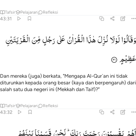
Tafsir
Pelajaran
Refleksi
43:31
قالوا لولا نزل هاذا القران على رجل من القريتين عظيم ٣١
وَقَالُوْا
لَوْلَا
نُزِّلَ
هٰذَا
الْقُرْاٰنُ
عَلٰی
رَجُلٍ
مِّنَ
الْقَرْیَتَیْنِ
َقَالُوا۟ لَوْلَا نُزِّلَ هَـٰذَا ٱلْقُرْءَانُ عَلَىٰ رَجُلٍۢ مِّنَ ٱلْقَرْيَتَيْنِ عَظِيمٍ ٣١
عَظِیْمٍ
Dan mereka (juga) berkata, "Mengapa Al-Qur`an ini tidak
diturunkan kepada orang besar (kaya dan berpengaruh) dari
salah satu dua negeri ini (Mekkah dan Taif)?"
Tafsir
Pelajaran
Refleksi
43:32
هم يقسمون رحمت ربك نحن قسمنا بينهم معيشتهم في الحياة الدنيا و
اَهُمْ
یَقْسِمُوْنَ
رَحْمَتَ
رَبِّكَ ؕ
نَحْنُ
قَسَمْنَا
بَیْنَهُمْ
َهُمْ يَقْسِمُونَ رَحْمَتَ رَبِّكَ ۚ نَحْنُ قَسَمْنَا بَيْنَهُم مَّعِيشَتَهُمْ فِى ٱلْحَيَوٰةِ ٱلد