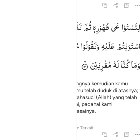
43:13
تستووا على ظهوره ثم تذكروا نعمة ربكم اذا استويتم عليه وتقولوا سبحان 
لِتَسْتَوٗا
عَلٰی
ظُهُوْرِهٖ
ثُمَّ
تَذْكُرُوْا
نِعْمَةَ
رَبِّكُمْ
اِذَا
ِتَسْتَوُۥا۟ عَلَىٰ ظُهُورِهِۦ ثُمَّ تَذْكُرُوا۟ نِعْمَةَ رَبِّكُمْ إِذَا ٱسْتَوَيْتُمْ عَلَيْهِ وَتَقُولُوا۟ سُبْحَ
اسْتَوَیْتُمْ
عَلَیْهِ
وَتَقُوْلُوْا
سُبْحٰنَ
الَّذِیْ
سَخَّرَ
لَنَا
هٰذَا
وَمَا
كُنَّا
لَهٗ
مُقْرِنِیْنَ
agar kamu duduk di atas punggungnya kemudian kamu
ingat nikmat Tuhanmu apabila kamu telah duduk di atasnya;
dan agar kamu mengucapkan, "Mahasuci (Allah) yang telah
menundukkan semua ini bagi kami, padahal kami
sebelumnya tidak mampu menguasainya,
Tafsir
Pelajaran
Refleksi
Konten Terkait
43:14