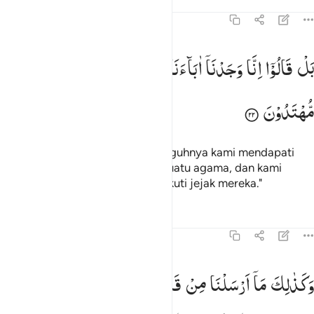
Tafsir
Pelajaran
Refleksi
43:22
ل قالوا انا وجدنا اباءنا على امة وانا على اثارهم مهتدون ٢٢
بَلْ
قَالُوْۤا
اِنَّا
وَجَدْنَاۤ
اٰبَآءَنَا
عَلٰۤی
اُمَّةٍ
وَّاِنَّا
عَلٰۤی
اٰثٰرِهِمْ
َلْ قَالُوٓا۟ إِنَّا وَجَدْنَآ ءَابَآءَنَا عَلَىٰٓ أُمَّةٍۢ وَإِنَّا عَلَىٰٓ ءَاثَـٰرِهِم مُّهْتَدُونَ ٢٢
مُّهْتَدُوْنَ
Bahkan mereka berkata, "Sesungguhnya kami mendapati
nenek moyang kami menganut suatu agama, dan kami
mendapat petunjuk untuk mengikuti jejak mereka."
Tafsir
Pelajaran
Refleksi
43:23
كذالك ما ارسلنا من قبلك في قرية من نذير الا قال مترفوها انا وجدنا ابا
وَكَذٰلِكَ
مَاۤ
اَرْسَلْنَا
مِنْ
قَبْلِكَ
فِیْ
قَرْیَةٍ
مِّنْ
نَّذِیْرٍ
اِلَّا
َكَذَٰلِكَ مَآ أَرْسَلْنَا مِن قَبْلِكَ فِى قَرْيَةٍۢ مِّن نَّذِيرٍ إِلَّا قَالَ مُتْرَفُوهَآ إِنَّا وَجَدْنَآ 