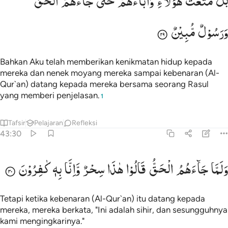
بَلْ
مَتَّعْتُ
هٰۤؤُلَآءِ
وَاٰبَآءَهُمْ
حَتّٰی
جَآءَهُمُ
الْحَقُّ
َلْ مَتَّعْتُ هَـٰٓؤُلَآءِ وَءَابَآءَهُمْ حَتَّىٰ جَآءَهُمُ ٱلْحَقُّ وَرَسُولٌۭ مُّبِينٌۭ ٢٩
وَرَسُوْلٌ
مُّبِیْنٌ
Bahkan Aku telah memberikan kenikmatan hidup kepada
mereka dan nenek moyang mereka sampai kebenaran (Al-
Qur`an) datang kepada mereka bersama seorang Rasul
yang memberi penjelasan.
1
Tafsir
Pelajaran
Refleksi
43:30
لما جاءهم الحق قالوا هاذا سحر وانا به كافرون ٣٠
وَلَمَّا
جَآءَهُمُ
الْحَقُّ
قَالُوْا
هٰذَا
سِحْرٌ
وَّاِنَّا
بِهٖ
كٰفِرُوْنَ
َلَمَّا جَآءَهُمُ ٱلْحَقُّ قَالُوا۟ هَـٰذَا سِحْرٌۭ وَإِنَّا بِهِۦ كَـٰفِرُونَ ٣٠
Tetapi ketika kebenaran (Al-Qur`an) itu datang kepada
mereka, mereka berkata, "Ini adalah sihir, dan sesungguhnya
kami mengingkarinya."