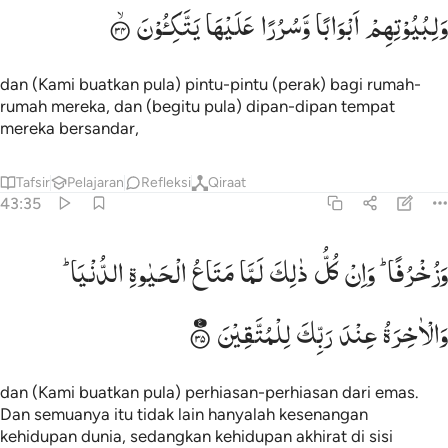
لبيوتهم ابوابا وسررا عليها يتكيون ٣٤
وَلِبُیُوْتِهِمْ
اَبْوَابًا
وَّسُرُرًا
عَلَیْهَا
یَتَّكِـُٔوْنَ
َلِبُيُوتِهِمْ أَبْوَٰبًۭا وَسُرُرًا عَلَيْهَا يَتَّكِـُٔونَ ٣٤
dan (Kami buatkan pula) pintu-pintu (perak) bagi rumah-
rumah mereka, dan (begitu pula) dipan-dipan tempat
mereka bersandar,
Tafsir
Pelajaran
Refleksi
Qiraat
43:35
زخرفا وان كل ذالك لما متاع الحياة الدنيا والاخرة عند ربك للمتقين ٣٥
وَزُخْرُفًا ؕ
وَاِنْ
كُلُّ
ذٰلِكَ
لَمَّا
مَتَاعُ
الْحَیٰوةِ
الدُّنْیَا ؕ
َزُخْرُفًۭا ۚ وَإِن كُلُّ ذَٰلِكَ لَمَّا مَتَـٰعُ ٱلْحَيَوٰةِ ٱلدُّنْيَا ۚ وَٱلْـَٔاخِرَةُ عِندَ رَبِّكَ لِلْمُتَّقِينَ 
وَالْاٰخِرَةُ
عِنْدَ
رَبِّكَ
لِلْمُتَّقِیْنَ
dan (Kami buatkan pula) perhiasan-perhiasan dari emas.
Dan semuanya itu tidak lain hanyalah kesenangan
kehidupan dunia, sedangkan kehidupan akhirat di sisi