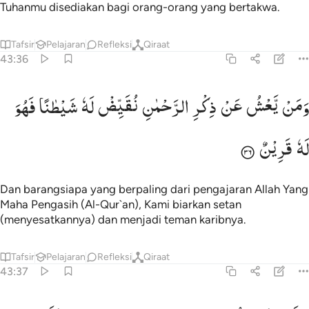
Tuhanmu disediakan bagi orang-orang yang bertakwa.
Tafsir
Pelajaran
Refleksi
Qiraat
43:36
من يعش عن ذكر الرحمان نقيض له شيطانا فهو له قرين ٣٦
وَمَنْ
یَّعْشُ
عَنْ
ذِكْرِ
الرَّحْمٰنِ
نُقَیِّضْ
لَهٗ
شَیْطٰنًا
فَهُوَ
َمَن يَعْشُ عَن ذِكْرِ ٱلرَّحْمَـٰنِ نُقَيِّضْ لَهُۥ شَيْطَـٰنًۭا فَهُوَ لَهُۥ قَرِينٌۭ ٣٦
لَهٗ
قَرِیْنٌ
Dan barangsiapa yang berpaling dari pengajaran Allah Yang
Maha Pengasih (Al-Qur`an), Kami biarkan setan
(menyesatkannya) dan menjadi teman karibnya.
Tafsir
Pelajaran
Refleksi
Qiraat
43:37
انهم ليصدونهم عن السبيل ويحسبون انهم مهتدون ٣٧