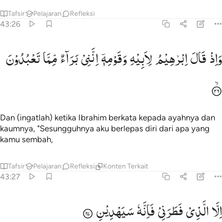
Tafsir
Pelajaran
Refleksi
43:26
اذ قال ابراهيم لابيه وقومه انني براء مما تعبدون ٢٦
وَاِذْ
قَالَ
اِبْرٰهِیْمُ
لِاَبِیْهِ
وَقَوْمِهٖۤ
اِنَّنِیْ
بَرَآءٌ
مِّمَّا
تَعْبُدُوْنَ
َإِذْ قَالَ إِبْرَٰهِيمُ لِأَبِيهِ وَقَوْمِهِۦٓ إِنَّنِى بَرَآءٌۭ مِّمَّا تَعْبُدُونَ ٢٦
Dan (ingatlah) ketika Ibrahim berkata kepada ayahnya dan
kaumnya, "Sesungguhnya aku berlepas diri dari apa yang
kamu sembah,
Tafsir
Pelajaran
Refleksi
Konten Terkait
43:27
لا الذي فطرني فانه سيهدين ٢٧
اِلَّا
الَّذِیْ
فَطَرَنِیْ
فَاِنَّهٗ
سَیَهْدِیْنِ
ِلَّا ٱلَّذِى فَطَرَنِى فَإِنَّهُۥ سَيَهْدِينِ ٢٧