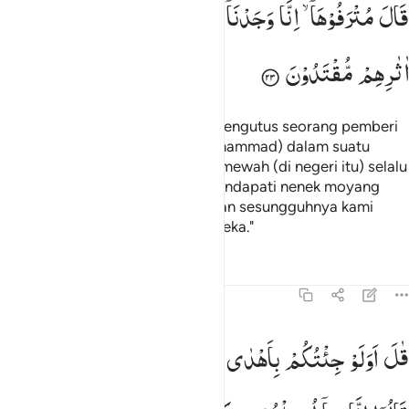
قَالَ
مُتْرَفُوْهَاۤ ۙ
اِنَّا
وَجَدْنَاۤ
اٰبَآءَنَا
عَلٰۤی
اُمَّةٍ
وَّاِنَّا
عَلٰۤی
اٰثٰرِهِمْ
مُّقْتَدُوْنَ
Dan demikian juga ketika Kami mengutus seorang pemberi
peringatan sebelum engkau (Muhammad) dalam suatu
negeri, orang-orang yang hidup mewah (di negeri itu) selalu
berkata, "Sesungguhnya kami mendapati nenek moyang
kami menganut suatu (agama) dan sesungguhnya kami
sekedar pengikut jejak-jejak mereka."
Tafsir
Pelajaran
Refleksi
43:24
ال اولو جيتكم باهدى مما وجدتم عليه اباءكم قالوا انا بما ارسلتم به كاف
قٰلَ
اَوَلَوْ
جِئْتُكُمْ
بِاَهْدٰی
مِمَّا
وَجَدْتُّمْ
عَلَیْهِ
اٰبَآءَكُمْ ؕ
َـٰلَ أَوَلَوْ جِئْتُكُم بِأَهْدَىٰ مِمَّا وَجَدتُّمْ عَلَيْهِ ءَابَآءَكُمْ ۖ قَالُوٓا۟ إِنَّا بِمَآ أُرْسِلْتُم بِه