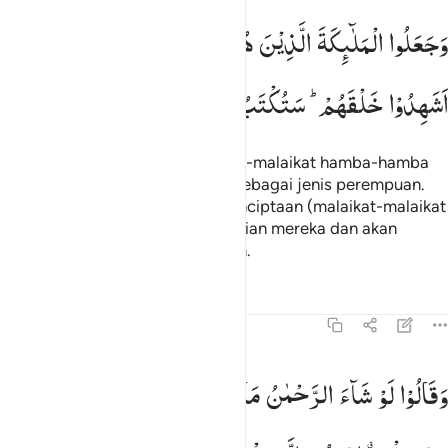
جعلوا الملايكة الذين هم عباد الرحمان اناثا اشهدوا خلقهم ستكتب شهادت
وَجَعَلُوا
الْمَلٰٓىِٕكَةَ
الَّذِیْنَ
هُمْ
عِبٰدُ
الرَّحْمٰنِ
اِنَاثًا ؕ
َجَعَلُوا۟ ٱلْمَلَـٰٓئِكَةَ ٱلَّذِينَ هُمْ عِبَـٰدُ ٱلرَّحْمَـٰنِ إِنَـٰثًا ۚ أَشَهِدُوا۟ خَلْقَهُمْ ۚ سَتُكْتَبُ شَهَـ
اَشَهِدُوْا
خَلْقَهُمْ ؕ
سَتُكْتَبُ
شَهَادَتُهُمْ
وَیُسْـَٔلُوْنَ
Dan mereka menjadikan malaikat-malaikat hamba-hamba
(Allah) Yang Maha Pengasih itu sebagai jenis perempuan.
Apakah mereka menyaksikan penciptaan (malaikat-malaikat
itu)? Kelak akan dituliskan kesaksian mereka dan akan
dimintakan pertanggungjawaban.
Tafsir
Pelajaran
Refleksi
Qiraat
43:20
قالوا لو شاء الرحمان ما عبدناهم ما لهم بذالك من علم ان هم الا يخرصو
وَقَالُوْا
لَوْ
شَآءَ
الرَّحْمٰنُ
مَا
عَبَدْنٰهُمْ ؕ
مَا
لَهُمْ
بِذٰلِكَ
َقَالُوا۟ لَوْ شَآءَ ٱلرَّحْمَـٰنُ مَا عَبَدْنَـٰهُم ۗ مَّا لَهُم بِذَٰلِكَ مِنْ عِلْمٍ ۖ إِنْ هُمْ إِلَّا يَخْرُ