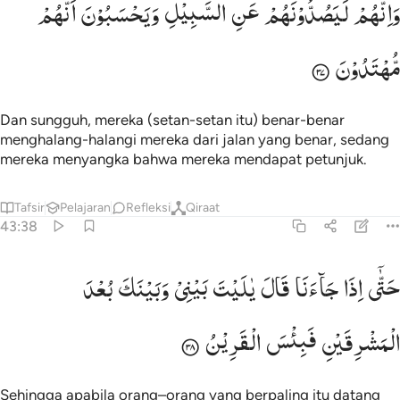
وَاِنَّهُمْ
لَیَصُدُّوْنَهُمْ
عَنِ
السَّبِیْلِ
وَیَحْسَبُوْنَ
اَنَّهُمْ
َإِنَّهُمْ لَيَصُدُّونَهُمْ عَنِ ٱلسَّبِيلِ وَيَحْسَبُونَ أَنَّهُم مُّهْتَدُونَ ٣٧
مُّهْتَدُوْنَ
Dan sungguh, mereka (setan-setan itu) benar-benar
menghalang-halangi mereka dari jalan yang benar, sedang
mereka menyangka bahwa mereka mendapat petunjuk.
Tafsir
Pelajaran
Refleksi
Qiraat
43:38
تى اذا جاءنا قال يا ليت بيني وبينك بعد المشرقين فبيس القرين ٣٨
حَتّٰۤی
اِذَا
جَآءَنَا
قَالَ
یٰلَیْتَ
بَیْنِیْ
وَبَیْنَكَ
بُعْدَ
َتَّىٰٓ إِذَا جَآءَنَا قَالَ يَـٰلَيْتَ بَيْنِى وَبَيْنَكَ بُعْدَ ٱلْمَشْرِقَيْنِ فَبِئْ
الْمَشْرِقَیْنِ
فَبِئْسَ
الْقَرِیْنُ
Sehingga apabila orang–orang yang berpaling itu datang