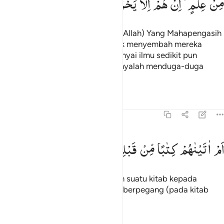
مِنْ
عِلْمٍ ۗ
اِنْ
هُمْ
اِلَّا
یَخْرُصُوْنَ
Dan mereka berkata, "Sekiranya (Allah) Yang Mahapengasih
menghendaki, tentulah kami tidak menyembah mereka
(malaikat)." Mereka tidak mempunyai ilmu sedikit pun
tentang itu. Tidak lain mereka hanyalah menduga-duga
belaka.
Tafsir
Pelajaran
Refleksi
43:21
م اتيناهم كتابا من قبله فهم به مستمسكون ٢١
اَمْ
اٰتَیْنٰهُمْ
كِتٰبًا
مِّنْ
قَبْلِهٖ
فَهُمْ
بِهٖ
مُسْتَمْسِكُوْنَ
َمْ ءَاتَيْنَـٰهُمْ كِتَـٰبًۭا مِّن قَبْلِهِۦ فَهُم بِهِۦ مُسْتَمْسِكُونَ ٢١
Atau apakah pernah Kami berikan suatu kitab kepada
mereka sebelumnya, lalu mereka berpegang (pada kitab
itu)?