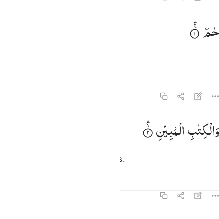
م ١
حٰمٓ
مٓ ١
Ḥā Mīm.
Tafsir
Pelajaran
Refleksi
43:2
الكتاب المبين ٢
وَالْكِتٰبِ
الْمُبِیْنِ
َٱلْكِتَـٰبِ ٱلْمُبِينِ ٢
Demi Kitab (Al-Qur`an) yang jelas.
Tafsir
Pelajaran
Refleksi
43:3