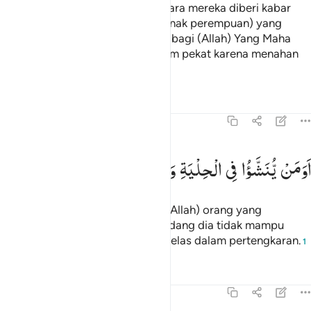
Dan apabila salah seorang di antara mereka diberi kabar
gembira dengan apa (kelahiran anak perempuan) yang
dijadikan sebagai perumpamaan bagi (Allah) Yang Maha
Pengasih, wajahnya menjadi hitam pekat karena menahan
sedih (dan marah).
Tafsir
Pelajaran
Refleksi
43:18
ومن ينشا في الحلية وهو في الخصام غير مبين ١٨
اَوَمَنْ
یُّنَشَّؤُا
فِی
الْحِلْیَةِ
وَهُوَ
فِی
الْخِصَامِ
غَیْرُ
مُبِیْنٍ
َوَمَن يُنَشَّؤُا۟ فِى ٱلْحِلْيَةِ وَهُوَ فِى ٱلْخِصَامِ غَيْرُ مُبِينٍۢ ١٨
Dan apakah patut (menjadi anak Allah) orang yang
dibesarkan sebagai perhiasan sedang dia tidak mampu
memberi alasan yang tegas dan jelas dalam pertengkaran.
1
Tafsir
Pelajaran
Refleksi
Qiraat
43:19