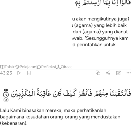
قَالُوْۤا
اِنَّا
بِمَاۤ
اُرْسِلْتُمْ
بِهٖ
كٰفِرُوْنَ
(Rasul itu) berkata, "Apakah (kamu akan mengikutinya juga)
sekalipun aku membawa untukmu (agama) yang lebih baik
daripada apa yang kamu peroleh dari (agama) yang dianut
nenek moyangmu." Mereka menjawab, "Sesungguhnya kami
mengingkari (agama) yang kamu diperintahkan untuk
menyampaikannya."
Tafsir
Pelajaran
Refleksi
Qiraat
43:25
انتقمنا منهم فانظر كيف كان عاقبة المكذبين ٢٥
فَانْتَقَمْنَا
مِنْهُمْ
فَانْظُرْ
كَیْفَ
كَانَ
عَاقِبَةُ
الْمُكَذِّبِیْنَ
َٱنتَقَمْنَا مِنْهُمْ ۖ فَٱنظُرْ كَيْفَ كَانَ عَـٰقِبَةُ ٱلْمُكَذِّبِينَ ٢٥
Lalu Kami binasakan mereka, maka perhatikanlah
bagaimana kesudahan orang-orang yang mendustakan
(kebenaran).