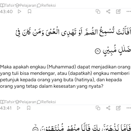
Tafsir
Pelajaran
Refleksi
43:40
فانت تسمع الصم او تهدي العمي ومن كان في ضلال مبين ٤٠
اَفَاَنْتَ
تُسْمِعُ
الصُّمَّ
اَوْ
تَهْدِی
الْعُمْیَ
وَمَنْ
كَانَ
فِیْ
َفَأَنتَ تُسْمِعُ ٱلصُّمَّ أَوْ تَهْدِى ٱلْعُمْىَ وَمَن كَانَ فِى ضَلَـٰلٍۢ مُّبِينٍۢ ٤٠
ضَلٰلٍ
مُّبِیْنٍ
Maka apakah engkau (Muhammad) dapat menjadikan orang
yang tuli bisa mendengar, atau (dapatkah) engkau memberi
petunjuk kepada orang yang buta (hatinya), dan kepada
orang yang tetap dalam kesesatan yang nyata?
Tafsir
Pelajaran
Refleksi
43:41
اما نذهبن بك فانا منهم منتقمون ٤١
فَاِمَّا
نَذْهَبَنَّ
بِكَ
فَاِنَّا
مِنْهُمْ
مُّنْتَقِمُوْنَ
َإِمَّا نَذْهَبَنَّ بِكَ فَإِنَّا مِنْهُم مُّنتَقِمُونَ ٤١