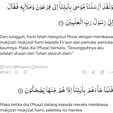
لقد ارسلنا موسى باياتنا الى فرعون ومليه فقال اني رسول رب العالمين 
وَلَقَدْ
اَرْسَلْنَا
مُوْسٰی
بِاٰیٰتِنَاۤ
اِلٰی
فِرْعَوْنَ
وَمَلَاۡىِٕهٖ
فَقَالَ
َلَقَدْ أَرْسَلْنَا مُوسَىٰ بِـَٔايَـٰتِنَآ إِلَىٰ فِرْعَوْنَ وَمَلَإِي۟هِۦ فَقَالَ إِنِّ
اِنِّیْ
رَسُوْلُ
رَبِّ
الْعٰلَمِیْنَ
Dan sungguh, Kami telah mengutus Musa dengan membawa
mukjizat-mukjizat Kami kepada Fir'aun dan pemuka-pemuka
kaumnya. Maka dia (Musa) berkata, "Sesungguhnya aku
adalah utusan dari Tuhan seluruh alam."
Tafsir
Pelajaran
Refleksi
43:47
لما جاءهم باياتنا اذا هم منها يضحكون ٤٧
فَلَمَّا
جَآءَهُمْ
بِاٰیٰتِنَاۤ
اِذَا
هُمْ
مِّنْهَا
یَضْحَكُوْنَ
َلَمَّا جَآءَهُم بِـَٔايَـٰتِنَآ إِذَا هُم مِّنْهَا يَضْحَكُونَ ٤٧
Maka ketika dia (Musa) datang kepada mereka membawa
mukjizat-mukjizat Kami, seketika itu mereka