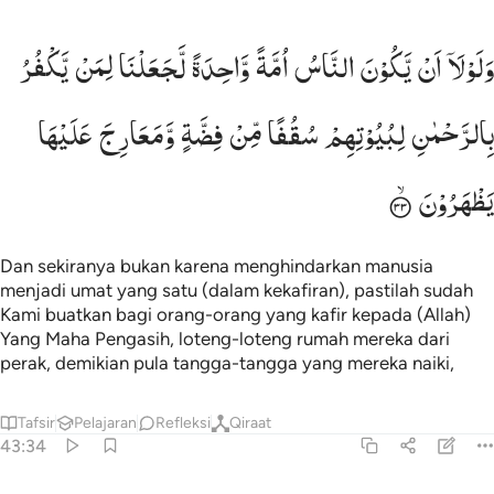
لولا ان يكون الناس امة واحدة لجعلنا لمن يكفر بالرحمان لبيوتهم سقف
وَلَوْلَاۤ
اَنْ
یَّكُوْنَ
النَّاسُ
اُمَّةً
وَّاحِدَةً
لَّجَعَلْنَا
لِمَنْ
یَّكْفُرُ
َلَوْلَآ أَن يَكُونَ ٱلنَّاسُ أُمَّةًۭ وَٰحِدَةًۭ لَّجَعَلْنَا لِمَن يَكْفُرُ بِٱلرَّحْمَـٰنِ لِبُي
بِالرَّحْمٰنِ
لِبُیُوْتِهِمْ
سُقُفًا
مِّنْ
فِضَّةٍ
وَّمَعَارِجَ
عَلَیْهَا
یَظْهَرُوْنَ
Dan sekiranya bukan karena menghindarkan manusia
menjadi umat yang satu (dalam kekafiran), pastilah sudah
Kami buatkan bagi orang-orang yang kafir kepada (Allah)
Yang Maha Pengasih, loteng-loteng rumah mereka dari
perak, demikian pula tangga-tangga yang mereka naiki,
Tafsir
Pelajaran
Refleksi
Qiraat
43:34