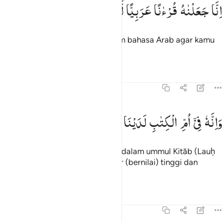
نا جعلناه قرانا عربيا لعلكم تعقلون ٣
اِنَّا
جَعَلْنٰهُ
قُرْءٰنًا
عَرَبِیًّا
لَّعَلَّكُمْ
تَعْقِلُوْنَ
ِنَّا جَعَلْنَـٰهُ قُرْءَٰنًا عَرَبِيًّۭا لَّعَلَّكُمْ تَعْقِلُونَ ٣
Kami menjadikan Al-Qur`an dalam bahasa Arab agar kamu
mengerti.
Tafsir
Pelajaran
Refleksi
43:4
انه في ام الكتاب لدينا لعلي حكيم ٤
وَاِنَّهٗ
فِیْۤ
اُمِّ
الْكِتٰبِ
لَدَیْنَا
لَعَلِیٌّ
حَكِیْمٌ
َإِنَّهُۥ فِىٓ أُمِّ ٱلْكِتَـٰبِ لَدَيْنَا لَعَلِىٌّ حَكِيمٌ ٤
Dan sesungguhnya Al-Qur`an itu dalam ummul Kitāb (Lauḥ
Maḥfūẓ) di sisi Kami, benar-benar (bernilai) tinggi dan
penuh hikmah.
Tafsir
Pelajaran
Refleksi
Qiraat
43:5