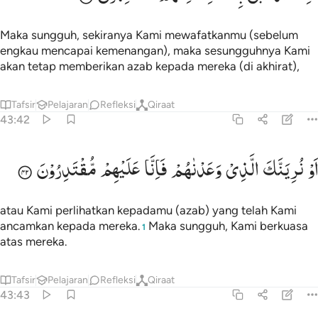
Maka sungguh, sekiranya Kami mewafatkanmu (sebelum
engkau mencapai kemenangan), maka sesungguhnya Kami
akan tetap memberikan azab kepada mereka (di akhirat),
Tafsir
Pelajaran
Refleksi
Qiraat
43:42
و نرينك الذي وعدناهم فانا عليهم مقتدرون ٤٢
اَوْ
نُرِیَنَّكَ
الَّذِیْ
وَعَدْنٰهُمْ
فَاِنَّا
عَلَیْهِمْ
مُّقْتَدِرُوْنَ
َوْ نُرِيَنَّكَ ٱلَّذِى وَعَدْنَـٰهُمْ فَإِنَّا عَلَيْهِم مُّقْتَدِرُونَ ٤٢
atau Kami perlihatkan kepadamu (azab) yang telah Kami
ancamkan kepada mereka.
Maka sungguh, Kami berkuasa
1
atas mereka.
Tafsir
Pelajaran
Refleksi
Qiraat
43:43