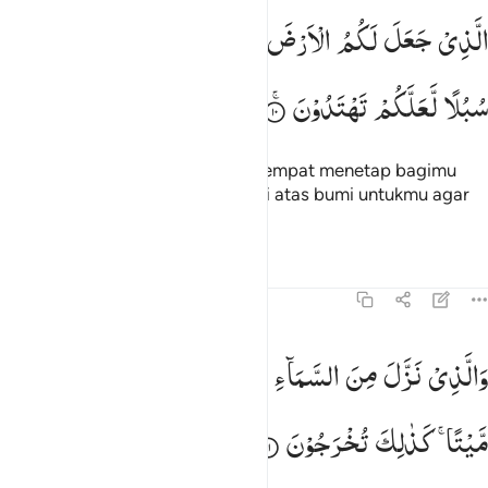
لذي جعل لكم الارض مهدا وجعل لكم فيها سبلا لعلكم تهتدون ١٠
الَّذِیْ
جَعَلَ
لَكُمُ
الْاَرْضَ
مَهْدًا
وَّجَعَلَ
لَكُمْ
فِیْهَا
لَّذِى جَعَلَ لَكُمُ ٱلْأَرْضَ مَهْدًۭا وَجَعَلَ لَكُمْ فِيهَا سُبُلًۭا لَّعَلَّكُمْ تَهْتَدُونَ ٠
سُبُلًا
لَّعَلَّكُمْ
تَهْتَدُوْنَ
Yang menjadikan bumi sebagai tempat menetap bagimu
dan Dia menjadikan jalan-jalan di atas bumi untukmu agar
kamu mendapat petunjuk.
Tafsir
Pelajaran
Refleksi
Qiraat
43:11
الذي نزل من السماء ماء بقدر فانشرنا به بلدة ميتا كذالك تخرجون ١١
وَالَّذِیْ
نَزَّلَ
مِنَ
السَّمَآءِ
مَآءً
بِقَدَرٍ ۚ
فَاَنْشَرْنَا
بِهٖ
بَلْدَةً
َٱلَّذِى نَزَّلَ مِنَ ٱلسَّمَآءِ مَآءًۢ بِقَدَرٍۢ فَأَنشَرْنَا بِهِۦ بَلْدَةًۭ مَّيْتًۭا ۚ كَذَٰلِكَ تُخْرَجُونَ ١١
مَّیْتًا ۚ
كَذٰلِكَ
تُخْرَجُوْنَ