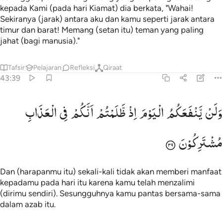
kepada Kami (pada hari Kiamat) dia berkata, "Wahai!
Sekiranya (jarak) antara aku dan kamu seperti jarak antara
timur dan barat! Memang (setan itu) teman yang paling
jahat (bagi manusia)."
Tafsir
Pelajaran
Refleksi
Qiraat
43:39
لن ينفعكم اليوم اذ ظلمتم انكم في العذاب مشتركون ٣٩
وَلَنْ
یَّنْفَعَكُمُ
الْیَوْمَ
اِذْ
ظَّلَمْتُمْ
اَنَّكُمْ
فِی
الْعَذَابِ
َلَن يَنفَعَكُمُ ٱلْيَوْمَ إِذ ظَّلَمْتُمْ أَنَّكُمْ فِى ٱلْعَذَابِ مُشْتَرِكُونَ ٣٩
مُشْتَرِكُوْنَ
Dan (harapanmu itu) sekali-kali tidak akan memberi manfaat
kepadamu pada hari itu karena kamu telah menzalimi
(dirimu sendiri). Sesungguhnya kamu pantas bersama-sama
dalam azab itu.