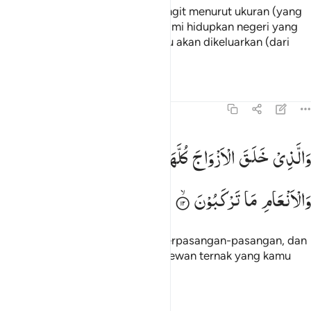
Dan yang menurunkan air dari langit menurut ukuran (yang
diperlukan), lalu dengan air itu Kami hidupkan negeri yang
mati (tandus). Seperti itulah kamu akan dikeluarkan (dari
kubur).
Tafsir
Pelajaran
Refleksi
Qiraat
43:12
الذي خلق الازواج كلها وجعل لكم من الفلك والانعام ما تركبون ١٢
وَالَّذِیْ
خَلَقَ
الْاَزْوَاجَ
كُلَّهَا
وَجَعَلَ
لَكُمْ
مِّنَ
الْفُلْكِ
َٱلَّذِى خَلَقَ ٱلْأَزْوَٰجَ كُلَّهَا وَجَعَلَ لَكُم مِّنَ ٱلْفُلْكِ وَٱلْأَنْعَـٰمِ مَا تَرْكَبُونَ ١٢
وَالْاَنْعَامِ
مَا
تَرْكَبُوْنَ
Dan yang menciptakan semua berpasangan-pasangan, dan
menjadikan kapal untukmu dan hewan ternak yang kamu
tunggangi,
Tafsir
Pelajaran
Refleksi