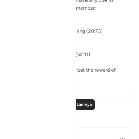
If you ever felt that you 'lost' materially due to
choosing what Allah loves, remember:
والله خير وأبقى
Allah is better and more enduring (20:73)
والله خير الرازقين
Allah is the best of providers (62:11)
And He does 'not allow to be lost the reward of
those...
Lihat lainnya
26
1
Baca Pelajaran Lainnya
Refleksi
UmIbrahim