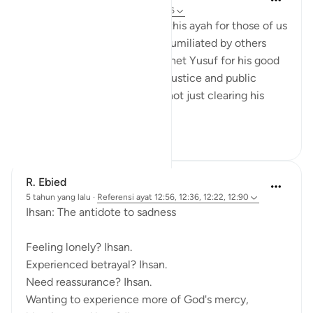
5 tahun yang lalu
·
Referensi
ayat 12:56
There is so much comfort in this ayah for those of us
who have been wronged or humiliated by others
unjustly. Allah rewarded Prophet Yusuf for his good
deeds and patience of the injustice and public
humiliation he had faced by not just clearing his
name and br...
Lihat lainnya
15
6
R. Ebied
5 tahun yang lalu
·
Referensi
ayat 12:56, 12:36, 12:22, 12:90
Ihsan: The antidote to sadness
Feeling lonely? Ihsan.
Experienced betrayal? Ihsan.
Need reassurance? Ihsan.
Wanting to experience more of God's mercy,