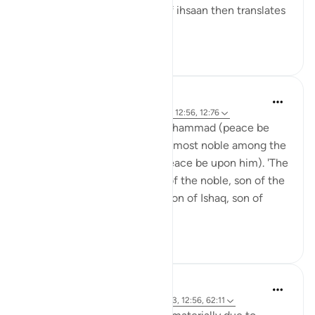
occasion. This mindfulness of ihsaan then translates
into treating ot...
Lihat lainnya
29
13
Hammad Fahim
2 tahun yang lalu
·
Referensi
ayat 12:6, 12:56, 12:76
In a tradition, the Prophet Muhammad (peace be
upon him) mentions that the most noble among the
prophets is Prophet Yusuf (peace be upon him). 'The
noble, son of the noble, son of the noble, son of the
noble: Yusuf, son of Ya'qub, son of Ishaq, son of
Ibrahim...
Lihat lainnya
25
11
J Yousef
3 tahun yang lalu
·
Referensi
ayat 20:73, 12:56, 62:11