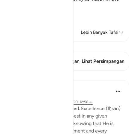
land), in Egypt,
يَ
…
Baca selengkapnya
Lebih Banyak Tafsir
Lihat Qiraat
Ayat ini memiliki 1 Persimpangan
Lihat Persimpangan
Pelajaran
Hammad Fahim
2 tahun yang lalu
·
Referensi
ayat 12:78, 12:22, 12:90, 12:100, 12:56
Set excellence as your standard. Excellence (Iḥsān)
can be defined as doing our best in any given
situation, by observing Allah, knowing that He is
watching over us in every moment and every