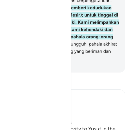
orang yang pandai menjaga dan berpengetahuan."
56
.
Dan demikianlah Kami memberi kedudukan
kepada Yusuf di negeri ini (Mesir); untuk tinggal di
mana saja yang dia kehendaki. Kami melimpahkan
rahmat kepada siapa yang Kami kehendaki dan
Kami tidak menyia-nyiakan pahala orang-orang
yang berbuat baik.
57
.
Dan sungguh, pahala akhirat
itu lebih baik bagi orang-orang yang beriman dan
selalu bertakwa.
-
Indonesian Islamic affairs ministry
Bacalah Tafsir
Ibn Kathir (Abridged)
Yusuf's Reign in Egypt
Allah said next,
وَكَذلِكَ مَكَّنَّا لِيُوسُفَ فِى الاٌّرْضِ
(Thus did We give full authority to Yusuf in the