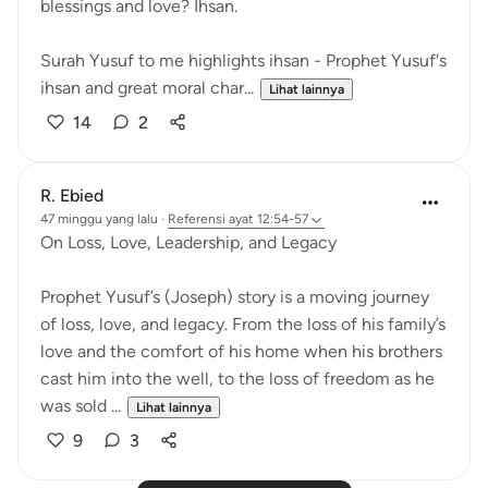
blessings and love? Ihsan.
Surah Yusuf to me highlights ihsan - Prophet Yusuf's
ihsan and great moral char...
Lihat lainnya
14
2
R. Ebied
47 minggu yang lalu
·
Referensi
ayat 12:54-57
On Loss, Love, Leadership, and Legacy
Prophet Yusuf’s (Joseph) story is a moving journey
of loss, love, and legacy. From the loss of his family’s
love and the comfort of his home when his brothers
cast him into the well, to the loss of freedom as he
was sold ...
Lihat lainnya
9
3