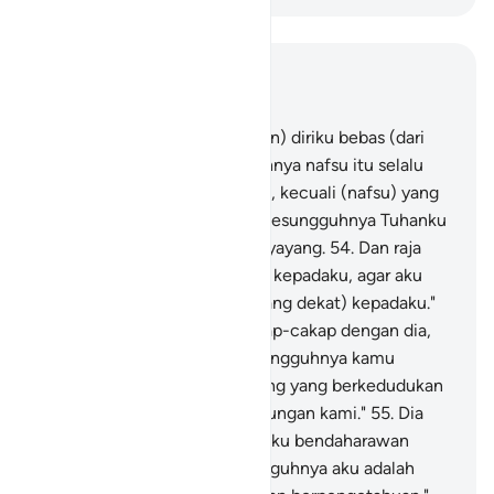
Baca dalam Konteks
Bab 12, Halaman 218, Juz 13
53
.
Dan aku tidak (menyatakan) diriku bebas (dari
kesalahan), karena sesungguhnya nafsu itu selalu
mendorong kepada kejahatan, kecuali (nafsu) yang
diberi rahmat oleh Tuhanku. Sesungguhnya Tuhanku
Maha Pengampun, Maha Penyayang.
54
.
Dan raja
berkata, "Bawalah dia (Yusuf) kepadaku, agar aku
memilih dia (sebagai orang yang dekat) kepadaku."
Ketika dia (raja) telah bercakap-cakap dengan dia,
maka dia (raja) berkata, "Sesungguhnya kamu
(mulai) hari ini menjadi seorang yang berkedudukan
tinggi dan terpercaya di lingkungan kami."
55
.
Dia
(Yusuf) berkata, "Jadikanlah aku bendaharawan
negeri (Mesir); karena sesungguhnya aku adalah