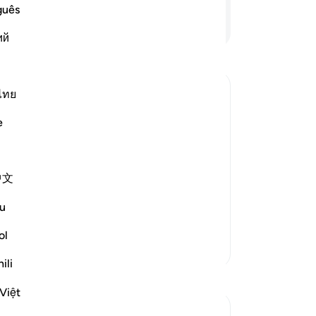
Ka
guês
Da
Lanjutkan Membaca
ий
be
te
ak
bu
ไทย
se
e
(s
ngers and their nations and how we
ya
ers are,
-
In
中文
 sound minds,
Ca
u
An
ol
me
Lebih Banyak Tafsir
ili
Refleksi
Việt
Soulfull Mental Healfh