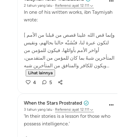
2 tahun yang lalu
·
Referensi
ayat 12:111
In one of his written works, ibn Taymiyah
wrote:
[ وإنما قص الله علينا قصص من قبلنا من الأمم
لتكون عبرة لنا، فنُشَبِّه حالنا بحالهم، ونقيس
أواخر الأمم بأوائلها، فيكون للمؤمن من
المتأخرين شبهٌ بما كان للمؤمن من المتقدمين،
ويكون للكافر والمنافق من المتأخرين شبه...
Lihat lainnya
4
5
When the Stars Prostrated
3 tahun yang lalu
·
Referensi
ayat 12:111
'In their stories is a lesson for those who
possess intelligence.'