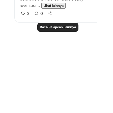
revelation...
Lihat lainnya
2
0
Baca Pelajaran Lainnya
Notes
placeholders
close