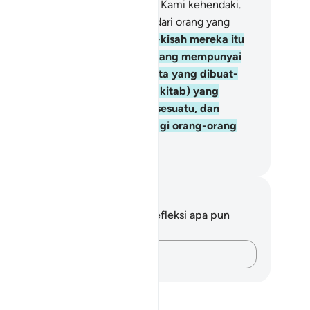
mi, lalu diselamatkan orang yang Kami kehendaki.
n siksa Kami tidak dapat ditolak dari orang yang
rdosa.
111
.
Sungguh, pada kisah-kisah mereka itu
rdapat pengajaran bagi orang yang mempunyai
al. (Al-Qur`an) itu bukanlah cerita yang dibuat-
at, tetapi membenarkan (kitab-kitab) yang
belumnya, menjelaskan segala sesuatu, dan
ebagai) petunjuk dan rahmat bagi orang-orang
ng beriman.
donesian Islamic affairs ministry
tatan dan Refleksi
da tidak memiliki catatan atau refleksi apa pun
ngenai ayat ini.
Catatlah pikiran Anda…