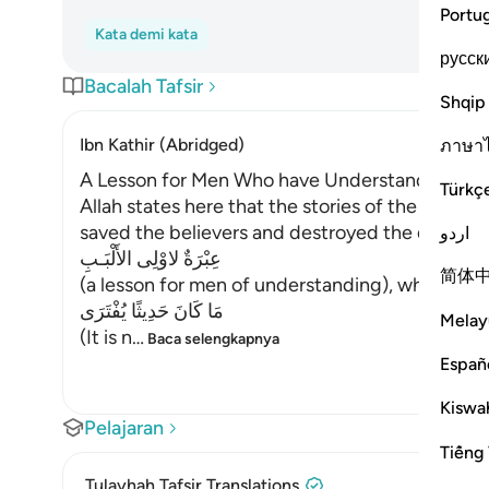
Portu
Kata demi kata
русск
Bacalah Tafsir
Shqip
Ibn Kathir (Abridged)
ภาษา
A Lesson for Men Who have Understanding
Türkç
Allah states here that the stories of the Messe
saved the believers and destroyed the disbeliev
اردو
عِبْرَةٌ لاوْلِى الأَلْبَـبِ
简体
(a lesson for men of understanding), who have
مَا كَانَ حَدِيثًا يُفْتَرَى
Melay
(It is n
…
Baca selengkapnya
Españ
Kiswah
Pelajaran
Tiếng 
Tulayhah Tafsir Translations