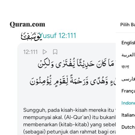
Pilih 
012
لقد كان في قصصهم عبرة لاولي 
Yusuf
12:111
Englis
12:111
العربية
لْاَلْبَابِ
مَا
كَانَ
حَدِیْثًا
یُّفْتَرٰی
وَلٰكِنْ
বাংলা
كُلِّ
شَیْءٍ
وَّهُدًی
وَّرَحْمَةً
لِّقَوْمٍ
یُّؤْمِنُوْنَ
ارسی
França
Indon
Sungguh, pada kisah-kisah mereka itu terdapa
Italia
mempunyai akal. (Al-Qur`an) itu bukanlah cerit
membenarkan (kitab-kitab) yang sebelumnya, 
Dutch
(sebagai) petunjuk dan rahmat bagi orang-ora