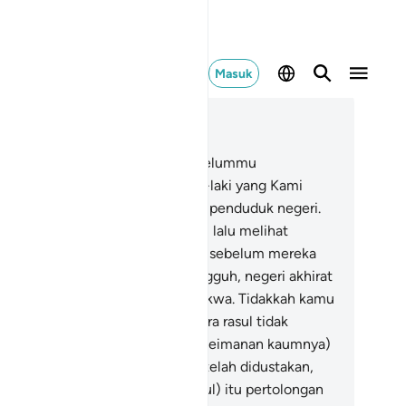
Masuk
ca dalam Konteks
 12, Halaman 224, Juz 13
9
.
Dan Kami tidak mengutus sebelummu
uhammad) melainkan orang laki-laki yang Kami
rikan wahyu kepadanya di antara penduduk negeri.
dakkah mereka bepergian di bumi lalu melihat
gaimana kesudahan orang-orang sebelum mereka
ang mendustakan rasul). Dan sungguh, negeri akhirat
u lebih baik bagi orang yang bertakwa. Tidakkah kamu
ngerti?
110
.
Sehingga apabila para rasul tidak
mpunyai harapan lagi (tentang keimanan kaumnya)
n telah meyakini bahwa mereka telah didustakan,
tanglah kepada mereka (para rasul) itu pertolongan