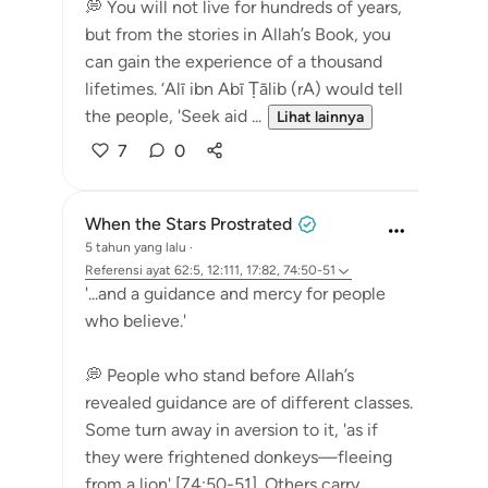
💭 You will not live for hundreds of years,
but from the stories in Allah’s Book, you
can gain the experience of a thousand
lifetimes. ‘Alī ibn Abī Ṭālib (rA) would tell
the people, 'Seek aid ...
Lihat lainnya
7
0
When the Stars Prostrated
5 tahun yang lalu
·
Referensi
ayat 62:5, 12:111, 17:82, 74:50-51
'...and a guidance and mercy for people
who believe.'
💭 People who stand before Allah’s
revealed guidance are of different classes.
Some turn away in aversion to it, 'as if
they were frightened donkeys—fleeing
from a lion' [74:50-51]. Others carry