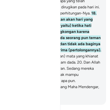
diberi balasan sesuai dengan apa yang telah
dikerjakannya. Tidak ada yang dirugikan pada hari ini.
Sungguh, Allah sangat cepat perhitungan-Nya.
18
.
Dan berilah mereka peringatan akan hari yang
semakin dekat (hari Kiamat, yaitu) ketika hati
(menyesak) sampai di kerongkongan karena
menahan kesedihan. Tidak ada seorang pun teman
setia bagi orang yang zalim dan tidak ada baginya
seorang penolong yang diterima (pertolongannya).
19
.
Dia mengetahui (pandangan) mata yang khianat
dan apa yang tersembunyi dalam dada.
20
.
Dan Allah
memutuskan dengan kebenaran. Sedang mereka
yang disembah selain-Nya tidak mampu
memutuskan dengan sesuatu apa pun.
Sesungguhnya Allah, Dialah Yang Maha Mendengar,
Maha Melihat.
-
Indonesian Islamic affairs ministry