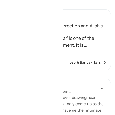
Bacalah Tafsir
Ibn Kathir (Abridged)
Warning of the Day of Resurrection and Allah's
judgement on that Day
`The Day that is drawing near' is one of the
names of the Day of Judgement. It is
…
Baca selengkapnya
Lebih Banyak Tafsir
Pelajaran
In the Shade of the Quran
31 minggu yang lalu
·
Referensi
ayat 40:18
Warn them of the Day that is ever drawing near,
when people's hearts will chokingly come up to the
throats. The wrongdoers will have neither intimate