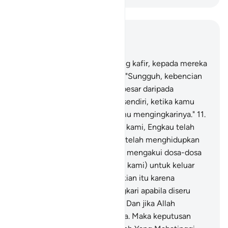
Baca dalam Konteks
Bab 40, Halaman 422, Juz 24
10
.
Sesungguhnya orang-orang kafir, kepada mereka
(pada hari Kiamat) diserukan, "Sungguh, kebencian
Allah (kepadamu) jauh lebih besar daripada
kebencianmu kepada dirimu sendiri, ketika kamu
diseru untuk beriman lalu kamu mengingkarinya."
11
.
Mereka menjawab, "Ya Tuhan kami, Engkau telah
mematikan kami dua kali dan telah menghidupkan
kami dua kali (pula), lalu kami mengakui dosa-dosa
kami. Maka adakah jalan (bagi kami) untuk keluar
(dari neraka)?"
12
.
Yang demikian itu karena
sesungguhnya kamu mengingkari apabila diseru
untuk menyembah Allah saja. Dan jika Allah
dipersekutukan, kamu percaya. Maka keputusan