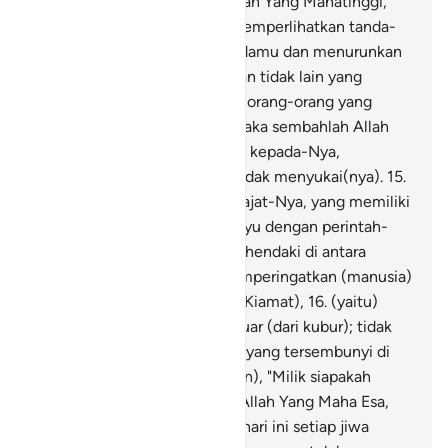
(sekarang ini) adalah pada Allah Yang Mahatinggi,
Mahabesar.
13
.
Dialah yang memperlihatkan tanda-
tanda (kekuasaan)-Nya kepadamu dan menurunkan
rezeki dari langit untukmu. Dan tidak lain yang
mendapat pelajaran hanyalah orang-orang yang
kembali (kepada Allah).
14
.
Maka sembahlah Allah
dengan tulus ikhlas beragama kepada-Nya,
meskipun orang-orang kafir tidak menyukai(nya).
15
.
(Dialah) Yang Mahatinggi derajat-Nya, yang memiliki
Arasy, yang menurunkan wahyu dengan perintah-
Nya kepada siapa yang Dia kehendaki di antara
hamba-hamba-Nya, agar memperingatkan (manusia)
tentang hari pertemuan (hari Kiamat),
16
.
(yaitu)
pada hari (ketika) mereka keluar (dari kubur); tidak
sesuatu pun keadaan mereka yang tersembunyi di
sisi Allah. (Lalu Allah berfirman), "Milik siapakah
kerajaan pada hari ini?" Milik Allah Yang Maha Esa,
Maha Mengalahkan.
17
.
Pada hari ini setiap jiwa