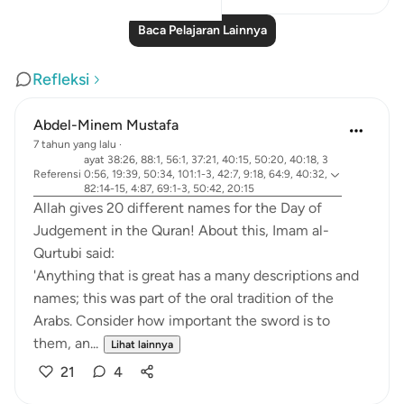
Baca Pelajaran Lainnya
Refleksi
Abdel-Minem Mustafa
7 tahun yang lalu
·
ayat 38:26, 88:1, 56:1, 37:21, 40:15, 50:20, 40:18, 3
Referensi
0:56, 19:39, 50:34, 101:1-3, 42:7, 9:18, 64:9, 40:32,
82:14-15, 4:87, 69:1-3, 50:42, 20:15
Allah gives 20 different names for the Day of
Judgement in the Quran! About this, Imam al-
Qurtubi said:
'Anything that is great has a many descriptions and
names; this was part of the oral tradition of the
Arabs. Consider how important the sword is to
them, an...
Lihat lainnya
21
4