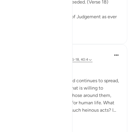
friend nor intercessor to be heeded. (Verse 18)
The surah describes the Day of Judgement as ever
drawing near...
Lihat lainnya
0
0
Hammad Fahim
2 tahun yang lalu
·
Referensi
ayat 40:16-18, 40:4
No injustice Today!
As the genocide escalates and continues to spread,
we are witnessing a regime that is willing to
mercilessly take the lives of those around them,
showing complete disregard for human life. What
emboldens them to commit such heinous acts? I...
Lihat lainnya
20
4