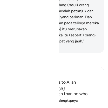
bahasa selain bahasa Arab sedang (rasul) orang
Arab? Katakanlah, "Al-Qur`an adalah petunjuk dan
penyembuh bagi orang-orang yang beriman. Dan
orang-orang yang tidak beriman pada telinga mereka
ada sumbatan, dan (Al-Qur`an) itu merupakan
kegelapan bagi mereka. Mereka itu (seperti) orang-
orang yang dipanggil dari tempat yang jauh."
-
Indonesian Islamic affairs ministry
Bacalah Tafsir
Ibn Kathir (Abridged)
The Virtue of calling Others to Allah
وَمَنْ أَحْسَنُ قَوْلاً مِّمَّن دَعَآ إِلَى اللَّهِ
(And who is better in speech than he who
invites to Allah,) me
…
Baca selengkapnya