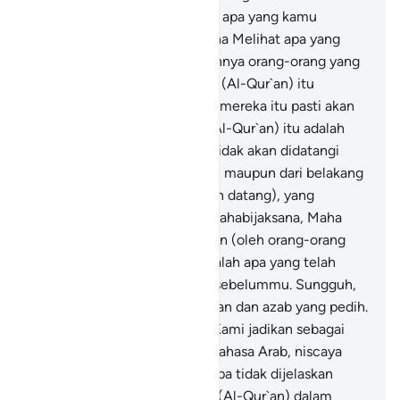
pada hari Kiamat? Lakukanlah apa yang kamu
kehendaki! Sungguh, Dia Maha Melihat apa yang
kamu kerjakan.
41
.
Sesungguhnya orang-orang yang
mengingkari Al-Qur`an ketika (Al-Qur`an) itu
disampaikan kepada mereka (mereka itu pasti akan
celaka), dan sesungguhnya (Al-Qur`an) itu adalah
Kitab yang mulia,
42
.
(yang) tidak akan didatangi
oleh kebatilan baik dari depan maupun dari belakang
(pada masa lalu dan yang akan datang), yang
diturunkan dari Tuhan Yang Mahabijaksana, Maha
Terpuji.
43
.
Apa yang dikatakan (oleh orang-orang
kafir) kepadamu tidak lain adalah apa yang telah
dikatakan kepada rasul-rasul sebelummu. Sungguh,
Tuhanmu mempunyai ampunan dan azab yang pedih.
44
.
Dan sekiranya Al-Qur`an Kami jadikan sebagai
bacaan dalam bahasa selain bahasa Arab, niscaya
mereka mengatakan, "Mengapa tidak dijelaskan
ayat-ayatnya?" Apakah patut (Al-Qur`an) dalam