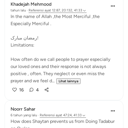
Khadejah Mehmood
tahun lalu
·
Referensi
ayat 12:87, 20:132, 41:33
In the name of Allah ,the Most Merciful ,the
Especially Merciful .
رمضان مبارک!
Limitations:
How often do we call people to prayer especially
our loved ones and their response is not always
positive , often. They neglect or even miss the
prayer and we feel d...
Lihat lainnya
16
4
Noorr Sahar
6 tahun yang lalu
·
Referensi
ayat 47:24, 41:33
How does Shaytan prevents us from Doing Tadabur