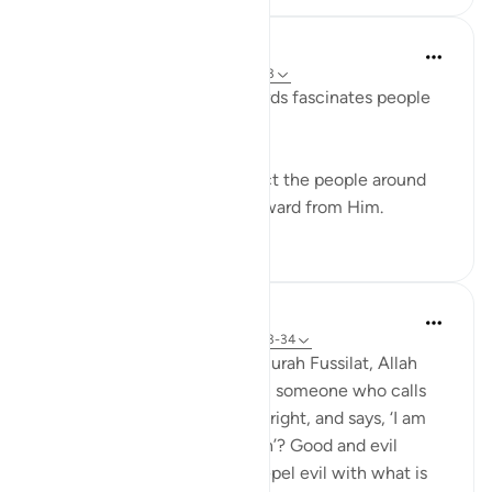
Azem Qasim Masharqa
6 tahun yang lalu
·
Referensi
ayat 41:33
The power and beauty of words fascinates people
and captures their hearts.
Speak with kindness to attract the people around
you to Allah, and seek the reward from Him.
5
0
Abdul Nasir Jangda
4 tahun yang lalu
·
Referensi
ayat 41:33-34
In the twenty-fourth juz’, in Surah Fussilat, Allah
says: 'Who speaks better than someone who calls
people to Allah, does what is right, and says, ‘I am
one of those devoted to Allah’? Good and evil
cannot be equal. [Prophet], repel evil with what is