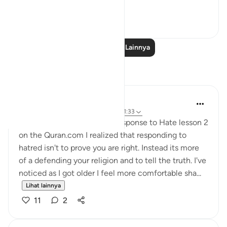
better an...
Lihat lainnya
21
2
Baca Pelajaran Lainnya
Refleksi
Fatima Shahbaz
33 minggu yang lalu
·
Referensi
ayat 41:33
After reading Faith Based Response to Hate lesson 2
on the Quran.com I realized that responding to
hatred isn't to prove you are right. Instead its more
of a defending your religion and to tell the truth. I've
noticed as I got older I feel more comfortable sha...
Lihat lainnya
11
2