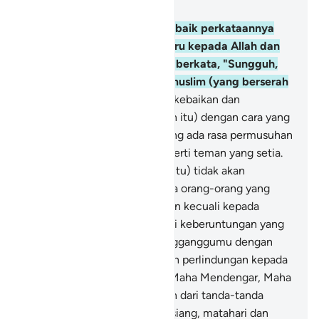
Bab 41, Halaman 432, Juz 24
33
.
Dan siapakah yang lebih baik perkataannya
daripada orang yang menyeru kepada Allah dan
mengerjakan kebajikan dan berkata, "Sungguh,
aku termasuk orang-orang muslim (yang berserah
diri)?"
34
.
Dan tidaklah sama kebaikan dan
kejahatan. Tolaklah (kejahatan itu) dengan cara yang
lebih baik, sehingga orang yang ada rasa permusuhan
antara kamu dan dia akan seperti teman yang setia.
35
.
Dan (sifat-sifat yang baik itu) tidak akan
dianugerahkan kecuali kepada orang-orang yang
sabar, dan tidak dianugerahkan kecuali kepada
orang-orang yang mempunyai keberuntungan yang
besar.
36
.
Dan jika setan mengganggumu dengan
suatu godaan, maka mohonlah perlindungan kepada
Allah. Sungguh, Dialah Yang Maha Mendengar, Maha
Mengetahui.
37
.
Dan sebagian dari tanda-tanda
kebesaran-Nya ialah malam, siang, matahari dan