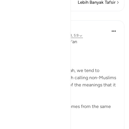
Lebih Banyak Tafsir
Pelajaran
Ola Shoubaki
3 tahun yang lalu
·
Referensi
ayat 41:33, 5:9
Linguistic Gems from the Qur'an
Day Ten: Dawah
When we hear the word dawah, we tend to
automatically associate it with calling non-Muslims
to Islam. But this is only one of the meanings that it
can bear.
Linguistically, دعوة da’wah comes from the same
ro...
Lihat lainnya
0
0