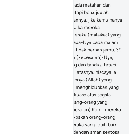
bulan. Janganlah bersujud kepada matahari dan
jangan (pula) kepada bulan, tetapi bersujudlah
kepada Allah yang menciptakannya, jika kamu hanya
menyembah kepada-Nya.
38
.
Jika mereka
menyombongkan diri, maka mereka (malaikat) yang
di sisi Tuhanmu bertasbih kepada-Nya pada malam
dan siang hari, sedang mereka tidak pernah jemu.
39
.
Dan sebagian dari tanda-tanda (kebesaran)-Nya,
engkau melihat bumi itu kering dan tandus, tetapi
apabila Kami turunkan hujan di atasnya, niscaya ia
bergerak dan subur. Sesungguhnya (Allah) yang
menghidupkannya pasti dapat menghidupkan yang
mati; sesungguhnya Dia Mahakuasa atas segala
sesuatu.
40
.
Sesungguhnya orang-orang yang
mengingkari tanda-tanda (kebesaran) Kami, mereka
tidak tersembunyi dari Kami. Apakah orang-orang
yang dilemparkan ke dalam neraka yang lebih baik
ataukah mereka yang datang dengan aman sentosa