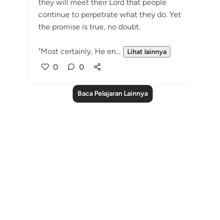
they will meet their Lord that people
continue to perpetrate what they do. Yet
the promise is true, no doubt.
"Most certainly, He en...
Lihat lainnya
0
0
Baca Pelajaran Lainnya
Notes
placeholders
close