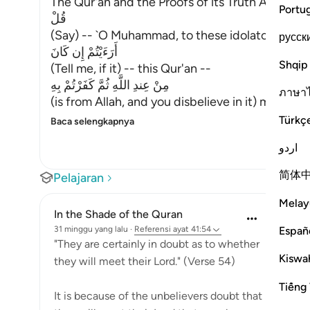
The Qur'an and the Proofs of its Truth Allah say
Portu
قُلْ
(Say) -- `O Muhammad, to these idolators who d
русск
أَرَءَيْتُمْ إِن كَانَ
Shqip
(Tell me, if it) -- this Qur'an --
مِنْ عِندِ اللَّهِ ثُمَّ كَفَرْتُمْ بِهِ
ภาษา
(is from Allah, and you disbelieve in it) means, 
Türkç
Baca selengkapnya
اردو
简体
Pelajaran
Melay
In the Shade of the Quran
Españ
31 minggu yang lalu
·
Referensi
ayat 41:54
"They are certainly in doubt as to whether
Kiswah
they will meet their Lord." (Verse 54)
Tiếng 
It is because of the unbelievers doubt that