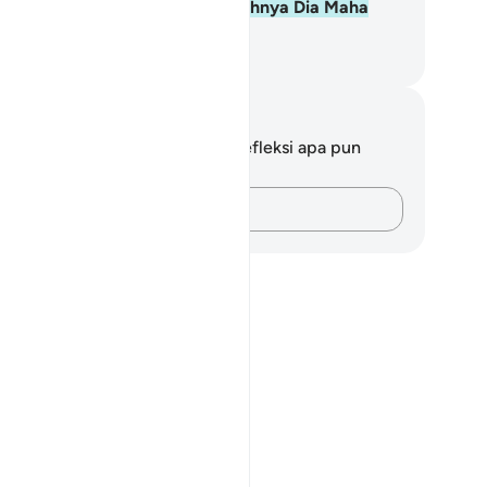
han mereka. Ingatlah, sesungguhnya Dia Maha
liputi segala sesuatu.
donesian Islamic affairs ministry
tatan dan Refleksi
da tidak memiliki catatan atau refleksi apa pun
ngenai ayat ini.
Catatlah pikiran Anda…