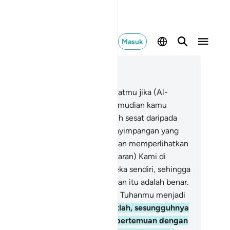
Masuk
ca dalam Konteks
 41, Halaman 434, Juz 25
.
Katakanlah, "Bagaimana pendapatmu jika (Al-
r`an) itu datang dari sisi Allah, kemudian kamu
ngingkarinya. Siapakah yang lebih sesat daripada
ang yang selalu berada dalam penyimpangan yang
h (dari kebenaran)?".
53
.
Kami akan memperlihatkan
pada mereka tanda-tanda (kebesaran) Kami di
genap penjuru dan pada diri mereka sendiri, sehingga
laslah bagi mereka bahwa Al-Qur`an itu adalah benar.
dak cukupkah (bagi kamu) bahwa Tuhanmu menjadi
ksi atas segala sesuatu?
54
.
Ingatlah, sesungguhnya
reka dalam keraguan tentang pertemuan dengan