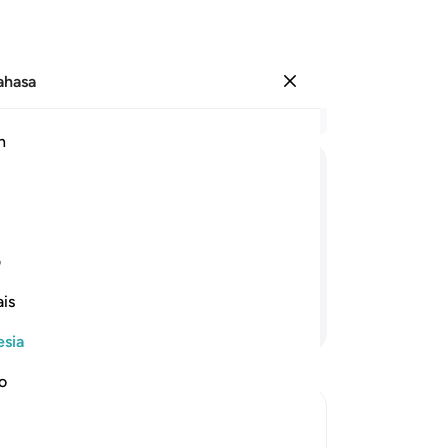
Bahasa
Masuk
Ba
h
Bab
52
اَلَاۤ
اِنَّهُمْ
فِیْ
مِرْیَةٍ
مِّنْ
لِّقَآءِ
رَبِّهِمْ ؕ
Qu
me
an tentang pertemuan dengan Tuhan
or
ف
uti segala sesuatu.
jau
is
ke
Lanjutkan Membaca
se
esia
je
Ti
no
sa
me