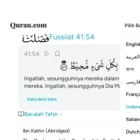
Pilih 
041
الا انهم في مرية من لقاء ربهم الا انه
Fussilat
41:54
Englis
41:54
العربية
اَلَاۤ
اِنَّهٗ
بِكُلِّ
شَیْءٍ
مُّحِیْطٌ
বাংলা
Ingatlah, sesungguhnya mereka dalam keragu
ارسی
mereka. Ingatlah, sesungguhnya Dia Maha Melip
França
Kata demi kata
Indon
Bacalah Tafsir
Italia
Ibn Kathir (Abridged)
Dutch