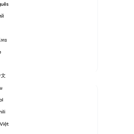
s:
Tu
guês
Me
isbelieve in the Qur'an'--
ий
-
In
Ca
ไทย
An
`what do you think your posit
…
me
e
Lebih Banyak Tafsir
中文
Refleksi
u
Sirotum Daud
ol
5 minggu yang lalu
·
surah 67 dan ayat 25:20, 25:33, 41:5
Referensi
3-54, 3:8-9, 67:19
ili
In the most recent Reflection Retreat,
Ilham Aminpointed out how often Allah
Việt
talks about our sight in Surah Al-Mulk. By