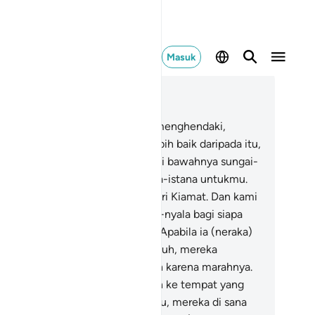
Masuk
ca dalam Konteks
 25, Halaman 325, Juz 18
.
Mahasuci (Allah) yang jika Dia menghendaki,
caya Dia jadikan bagimu yang lebih baik daripada itu,
aitu) surga-surga yang mengalir di bawahnya sungai-
ngai, dan Dia jadikan (pula) istana-istana untukmu.
Bahkan mereka mendustakan hari Kiamat. Dan kami
nyediakan neraka yang menyala-nyala bagi siapa
ng mendustakan hari Kiamat.
12
.
Apabila ia (neraka)
lihat mereka dari tempat yang jauh, mereka
ndengar suaranya yang gemuruh karena marahnya.
.
Dan apabila mereka dilemparkan ke tempat yang
mpit di neraka dengan dibelenggu, mereka di sana