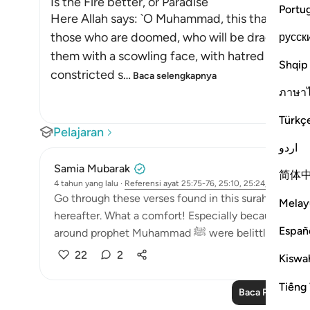
Is the Fire better, or Paradise
Portu
Here Allah says: `O Muhammad, this that We ha
those who are doomed, who will be dragged on t
русск
them with a scowling face, with hatred and moan
Shqip
constricted s
…
Baca selengkapnya
ภาษา
Türkç
Pelajaran
اردو
Samia Mubarak
简体
4 tahun yang lalu
·
Referensi
ayat 25:75-76, 25:10, 25:24, 25:15-16
Go through these verses found in this surah. Allah con
Melay
hereafter. What a comfort! Especially because in th
Españ
around prophet Muhammad ﷺ were b
22
2
Kiswah
Tiếng 
Baca Pelajaran 