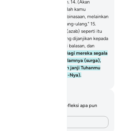
rteriak mengharapkan kebinasaan.
14
.
(Akan
katakan kepada mereka), "Janganlah kamu
ngharapkan pada hari ini satu kebinasaan, melainkan
rapkanlah kebinasaan yang berulang-ulang."
15
.
takanlah (Muhammad), "Apakah (azab) seperti itu
ng baik, atau surga yang kekal yang dijanjikan kepada
ang-orang yang bertakwa sebagai balasan, dan
mpat kembali bagi mereka?"
16
.
Bagi mereka segala
ng mereka kehendaki ada di dalamnya (surga),
reka kekal (di dalamnya). Itulah janji Tuhanmu
ng pantas dimohonkan (kepada-Nya).
donesian Islamic affairs ministry
tatan dan Refleksi
da tidak memiliki catatan atau refleksi apa pun
ngenai ayat ini.
Catatlah pikiran Anda…