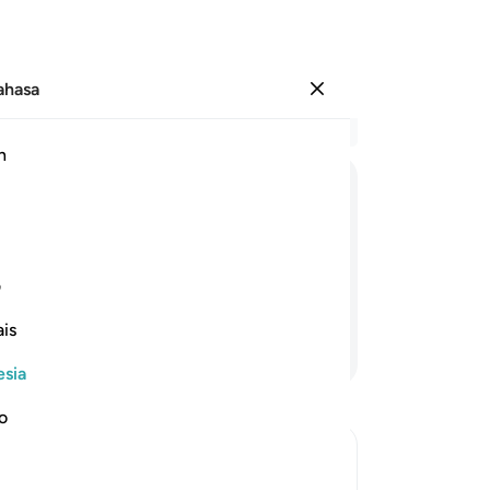
Bahasa
Masuk
Ba
h
Bab
10
لَهُمْ
فِیْهَا
مَا
یَشَآءُوْنَ
خٰلِدِیْنَ ؕ
كَان
nis
(y
di dalamnya (surga), mereka kekal (di
su
ف
dimohonkan (kepada-Nya).
11
.
is
me
Lanjutkan Membaca
ya
esia
me
me
no
13
se