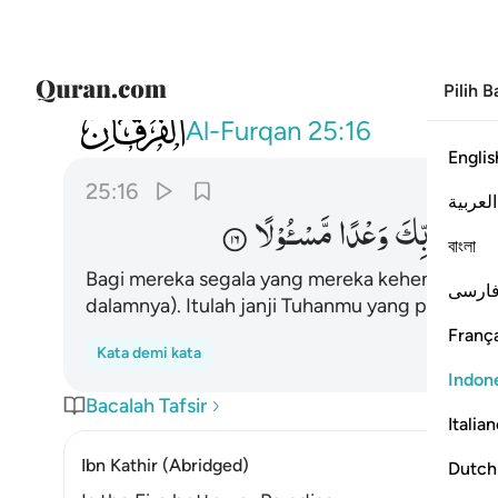
Pilih 
025
لهم فيها ما يشاءون خالدين كان على ربك و
Al-Furqan
25:16
Englis
25:16
العربية
َ
عَلٰی
رَبِّكَ
وَعْدًا
مَّسْـُٔوْلًا
বাংলা
Bagi mereka segala yang mereka kehendaki ada 
ارسی
dalamnya). Itulah janji Tuhanmu yang pantas 
França
Kata demi kata
Indon
Bacalah Tafsir
Italia
Ibn Kathir (Abridged)
Dutch