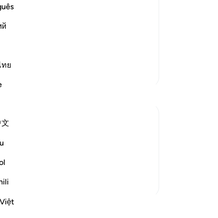
be
guês
ve described to you about the state of
di
heir faces to Hell, which will receive
ий
me
s. There they will be thrown into their
ha
Ka
ya
ไทย
Lebih Banyak Tafsir
or
e
te
ya
me
中文
ya
-
In
tinues to pull us to true stability in the
u
e beginning of the chapter, the people
ol
Ca
elittling him because he didn’t have the ...
Lihat lainnya
An
ili
me
Việt
Lainnya