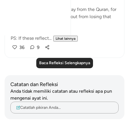
heart
If you see yourself turning away from the Quran, for
whatever reason then watch out from losing that
status and that closeness.
PS: If these reflect...
Lihat lainnya
36
9
Baca Refleksi Selengkapnya
Catatan dan Refleksi
Anda tidak memiliki catatan atau refleksi apa pun
mengenai ayat ini.
Catatlah pikiran Anda…