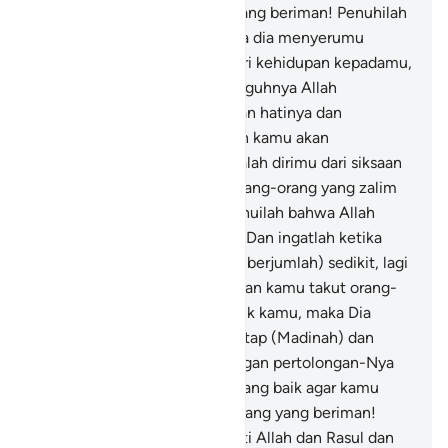
diri.
24
.
Wahai orang-orang yang beriman! Penuhilah
seruan Allah dan Rasul apabila dia menyerumu
kepada sesuatu yang memberi kehidupan kepadamu,
dan ketahuilah bahwa sesungguhnya Allah
membatasi antara manusia dan hatinya dan
sesungguhnya kepada-Nyalah kamu akan
dikumpulkan.
25
.
Dan peliharalah dirimu dari siksaan
yang tidak hanya menimpa orang-orang yang zalim
saja di antara kamu. Dan ketahuilah bahwa Allah
sangat keras siksaan-Nya.
26
.
Dan ingatlah ketika
kamu (para Muhajirin) masih (berjumlah) sedikit, lagi
tertindas di bumi (Mekkah), dan kamu takut orang-
orang (Mekkah) akan menculik kamu, maka Dia
memberi kamu tempat menetap (Madinah) dan
dijadikan-Nya kamu kuat dengan pertolongan-Nya
dan diberi-Nya kamu rezeki yang baik agar kamu
bersyukur.
27
.
Wahai orang-orang yang beriman!
Janganlah kamu mengkhianati Allah dan Rasul dan