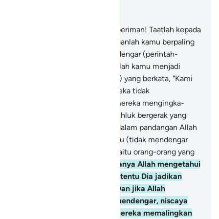
Baca dalam Konteks
Bab 8, Halaman 161, Juz 9
20
.
Wahai orang-orang yang beriman! Taatlah kepada
Allah dan Rasul-Nya, dan janganlah kamu berpaling
dari-Nya, padahal kamu mendengar (perintah-
perintah-Nya),
21
.
dan janganlah kamu menjadi
seperti orang-orang (munafik) yang berkata, "Kami
men­dengarkan," padahal mereka tidak
mendengarkan (karena hati mereka menging­ka­
rinya).
22
.
Sesungguhnya makhluk bergerak yang
bernyawa yang paling buruk dalam pandangan Allah
ialah mereka yang tuli dan bisu (tidak mendengar
dan memahami kebenaran) yaitu orang-orang yang
tidak mengerti.
23
.
Dan sekiranya Allah mengetahui
ada kebaikan pada mereka, tentu Dia jadikan
mereka dapat mendengar. Dan jika Allah
menjadikan mereka dapat mendengar, niscaya
mereka berpaling, sedang mereka memalingkan