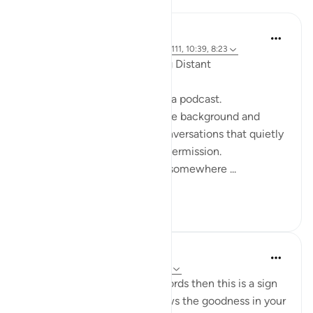
ekaterina myachina
19 minggu yang lalu
·
Referensi
ayat 2:111, 10:39, 8:23
When the Qur’an Stops Being Distant
It began, unexpectedly, with a podcast.
Not a short clip you play in the background and
forget—but one of those conversations that quietly
pulls you in, almost without permission.
I didn’t plan to finish it. But somewhere ...
Lihat lainnya
9
0
Mohannad Hakeem
4 tahun yang lalu
·
Referensi
ayat 8:23
If Allah made you hear His words then this is a sign
that Allah loves you and knows the goodness in your