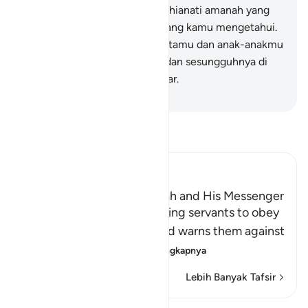
(juga) janganlah kamu mengkhianati amanah yang
dipercayakan kepadamu, sedang kamu mengetahui.
28
.
Dan ketahuilah bahwa hartamu dan anak-anakmu
itu hanyalah sebagai cobaan dan sesungguhnya di
sisi Allah ada pahala yang besar.
-
Indonesian Islamic affairs ministry
Bacalah Tafsir
Ibn Kathir (Abridged)
The Command to obey Allah and His Messenger
Allah commands His believing servants to obey
Him and His Messenger and warns them against
defying him and
…
Baca selengkapnya
Lebih Banyak Tafsir
Refleksi