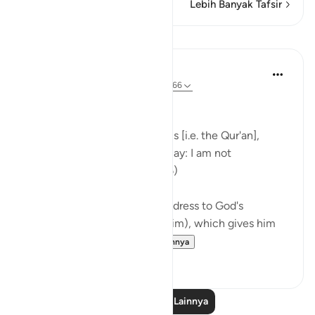
Lebih Banyak Tafsir
Pelajaran
In the Shade of the Quran
31 minggu yang lalu
·
Referensi
ayat 6:66
Consistent Attitude
Your people have rejected this [i.e. the Qur'an],
although it is the very truth. Say: I am not
responsible for you. (Verse 66)
The passage starts with an address to God's
Messenger (peace be upon him), which gives him
and all believers wh...
Lihat lainnya
0
0
Baca Pelajaran Lainnya