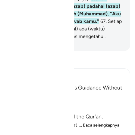
kaummu mendustakannya (azab) padahal (azab)
itu benar adanya. Katakanlah (Muhammad), "Aku
ini bukanlah penanggung jawab kamu."
67
.
Setiap
berita (yang dibawa oleh Rasul) ada (waktu)
terjadinya dan kelak kamu akan mengetahui.
-
Indonesian Islamic affairs ministry
Bacalah Tafsir
Ibn Kathir (Abridged)
The Invitation to the Truth is Guidance Without
Coercion
Allah said,
وَكَذَّبَ بِهِ
(But have denied it) denied the Qur'an,
guidance and clear explanati
…
Baca selengkapnya