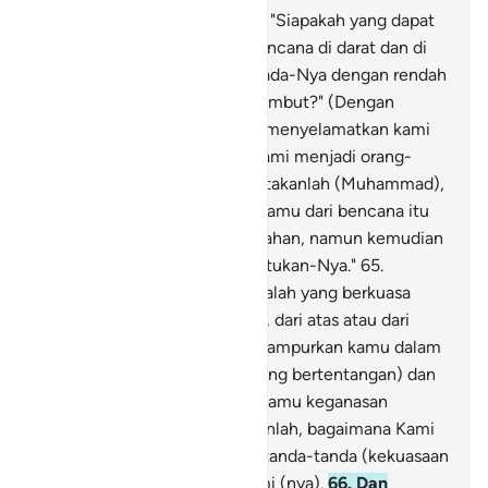
63
.
Katakanlah (Muhammad), "Siapakah yang dapat
menyelamatkan kamu dari bencana di darat dan di
laut, ketika kamu berdoa kepada-Nya dengan rendah
hati dan dengan suara yang lembut?" (Dengan
mengatakan), "Sekiranya Dia menyelamatkan kami
dari (bencana) ini, tentulah kami menjadi orang-
orang yang bersyukur."
64
.
Katakanlah (Muhammad),
"Allah yang menyelamatkan kamu dari bencana itu
dan dari segala macam kesusahan, namun kemudian
kamu (kembali) mempersekutukan-Nya."
65
.
Katakanlah (Muhammad), "Dialah yang berkuasa
mengirimkan azab kepadamu, dari atas atau dari
bawah kakimu atau Dia mencampurkan kamu dalam
golongan-golongan (yang saling bertentangan) dan
merasakan kepada sebagian kamu keganasan
sebagian yang lain." Perhatikanlah, bagaimana Kami
menjelaskan berulang-ulang tanda-tanda (kekuasaan
Kami) agar mereka memahami (nya).
66
.
Dan