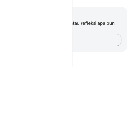
Catatan dan Refleksi
Anda tidak memiliki catatan atau refleksi apa pun
mengenai ayat ini.
Catatlah pikiran Anda…
Notes
placeholders
close