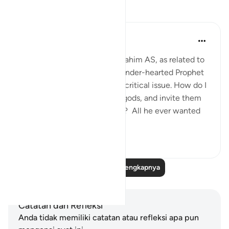
Refleksi
Hammad Fahim
tahun lalu
·
Referensi
ayat 37:84-99
When we study the life of Ibrahim AS, as related to
us by Allah SWT, we find a tender-hearted Prophet
who is concerned about one critical issue. How do I
get people to abandon false gods, and invite them
to the worship of Allah alone? All he ever wanted
was f...
Lihat lainnya
24
5
Baca Refleksi Selengkapnya
Catatan dan Refleksi
Anda tidak memiliki catatan atau refleksi apa pun