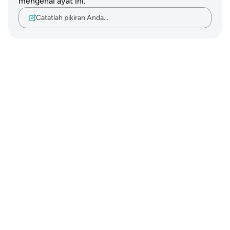
mengenai ayat ini.
Catatlah pikiran Anda…
Notes
placeholders
close