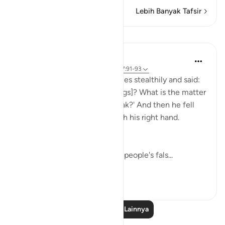
Lebih Banyak Tafsir
Pelajaran
In the Shade of the Quran
31 minggu yang lalu
·
Referensi
ayat 37:91-93
He then approached the deities stealthily and said:
'Will you not eat [your offerings]? What is the matter
with you that you do not speak?' And then he fell
upon them, smiting them with his right hand.
(Verses 91-93)
Abraham went straight to his people's fals...
Lihat lainnya
0
0
Baca Pelajaran Lainnya