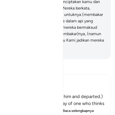
96
.
Padahal Allah lah yang menciptakan kamu dan
apa yang kamu perbuat."
97
.
Mereka berkata,
"Buatlah bangunan (perapian) untuknya (membakar
Ibrahim); lalu lemparkan dia ke dalam api yang
menyala-nyala itu."
98
.
Maka mereka bermaksud
memperdayainya dengan (membakar)nya, (namun
Allah menyelamatkannya), lalu Kami jadikan mereka
orang-orang yang hina.
-
Indonesian Islamic affairs ministry
Bacalah Tafsir
Ibn Kathir (Abridged)
فَتَوَلَّوْاْ عَنْهُ مُدْبِرِينَ
(So they turned away from him and departed.)
Qatadah said, "The Arabs say of one who thinks
deeply that he is looking
…
Baca selengkapnya