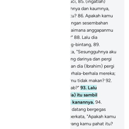
Tuhannya dengan hati yang suci,
85
.
(ingatlah)
ketika dia berkata kepada ayahnya dan kaumnya,
"Apakah yang kamu sembah itu?
86
.
Apakah kamu
menghendaki kebohongan dengan sesembahan
selain Allah itu?
87
.
Maka bagaimana anggapanmu
terhadap Tuhan seluruh alam?"
88
.
Lalu dia
memandang sekilas ke bintang-bintang,
89
.
kemudian dia (Ibrahim) berkata, "Sesungguhnya aku
sakit."
90
.
Lalu mereka berpaling darinya dan pergi
meninggalkannya.
91
.
Kemudian dia (Ibrahim) pergi
dengan diam-diam kepada berhala-berhala mereka;
lalu dia berkata, "Mengapa kamu tidak makan?
92
.
Mengapa kamu tidak menjawab?"
93
.
Lalu
dihadapinya (berhala-berhala) itu sambil
memukulnya dengan tangan kanannya.
94
.
Kemudian mereka (kaumnya) datang bergegas
kepadanya.
95
.
Dia (Ibrahim) berkata, "Apakah kamu
menyembah patung-patung yang kamu pahat itu?